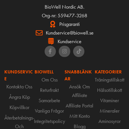
BioWell Nordic AB.
Org-nr: 559477-3268
Prisgaranti
Kundservice@biowell.se
Kundservice
KUNDSERVIC
BIOWELL
SNABBLÄNK
KATEGORIER
E
AR
Om Oss
Träningstillskott
Kontakta Oss
Ansök Om
Returfrakt
Hälsotillskott
Affiliate
Ångra Köp
Samarbete
Vitaminer
Affiliate Portal
Köpvillkor
Vanliga Frågor
Mineraler
Mitt Konto
Återbetalnings-
Integritetspolicy
Aminosyror
Och
Blogg