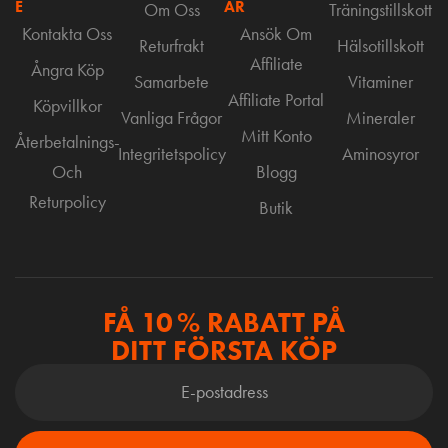
E
AR
Om Oss
Träningstillskott
Kontakta Oss
Ansök Om
Returfrakt
Hälsotillskott
Affiliate
Ångra Köp
Samarbete
Vitaminer
Affiliate Portal
Köpvillkor
Vanliga Frågor
Mineraler
Mitt Konto
Återbetalnings-
Integritetspolicy
Aminosyror
Och
Blogg
Returpolicy
Butik
FÅ 10 % RABATT PÅ
DITT FÖRSTA KÖP