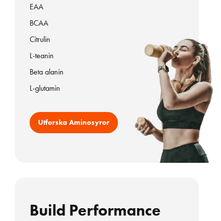
EAA
BCAA
Citrulin
L-teanin
Beta alanin
L-glutamin
Utforska Aminosyror
Build Performance