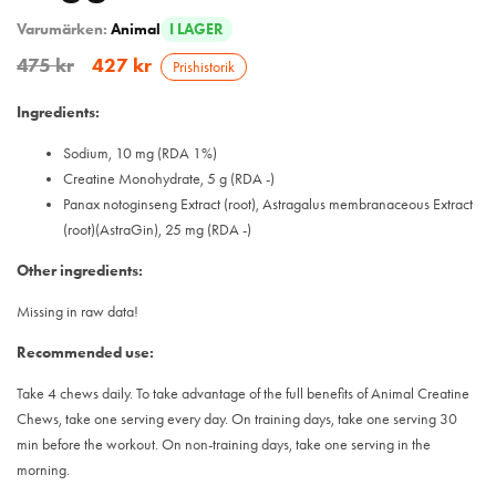
Varumärken:
Animal
I LAGER
475
kr
427
kr
Prishistorik
Ingredients:
Sodium, 10 mg (RDA 1%)
Creatine Monohydrate, 5 g (RDA -)
Panax notoginseng Extract (root), Astragalus membranaceous Extract
(root)(AstraGin), 25 mg (RDA -)
Other ingredients:
Missing in raw data!
Recommended use:
Take 4 chews daily. To take advantage of the full benefits of Animal Creatine
Chews, take one serving every day. On training days, take one serving 30
min before the workout. On non-training days, take one serving in the
morning.