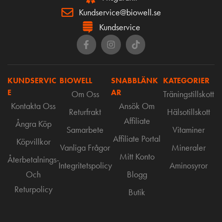
Kundservice@biowell.se
Kundservice
KUNDSERVIC
BIOWELL
SNABBLÄNK
KATEGORIER
E
AR
Om Oss
Träningstillskott
Kontakta Oss
Ansök Om
Returfrakt
Hälsotillskott
Affiliate
Ångra Köp
Samarbete
Vitaminer
Affiliate Portal
Köpvillkor
Vanliga Frågor
Mineraler
Mitt Konto
Återbetalnings-
Integritetspolicy
Aminosyror
Och
Blogg
Returpolicy
Butik