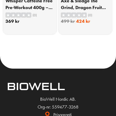
Whisper Caffeine Free
Axe & Sledge The
Pre-Workout 400g –
Grind, Dragon Fruit
Apple
Yuzu 501g
(0)
(0)
369
kr
499
kr
424
kr
KÖP
KÖP
BioWell Nordic AB.
Org-nr: 559477-3268
Prisgaranti