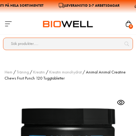
PÅ HELA SORTIMENTET
LEVERANSTID 2-7 ARBETSDAGAR
0
Hem
/
Träning
/
Kreatin
/
Kreatin monohydrat
/ Animal Animal Creatine
Chews Fruit Punch 120 Tuggtabletter