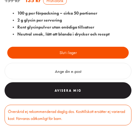
159
kr
135
kr
Prishistorik
100 g per förpackning – cirka 50 portioner
2 g glycin per servering
Rent glycinpulver utan onödiga tillsatser
Neutral smak, lätt att blanda i drycker och recept
Slut i lager
AVISERA MIG