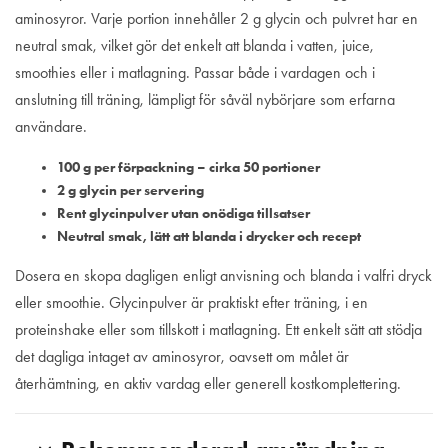
aminosyror. Varje portion innehåller 2 g glycin och pulvret har en
neutral smak, vilket gör det enkelt att blanda i vatten, juice,
smoothies eller i matlagning. Passar både i vardagen och i
anslutning till träning, lämpligt för såväl nybörjare som erfarna
användare.
100 g per förpackning – cirka 50 portioner
2 g glycin per servering
Rent glycinpulver utan onödiga tillsatser
Neutral smak, lätt att blanda i drycker och recept
Dosera en skopa dagligen enligt anvisning och blanda i valfri dryck
eller smoothie. Glycinpulver är praktiskt efter träning, i en
proteinshake eller som tillskott i matlagning. Ett enkelt sätt att stödja
det dagliga intaget av aminosyror, oavsett om målet är
återhämtning, en aktiv vardag eller generell kostkomplettering.