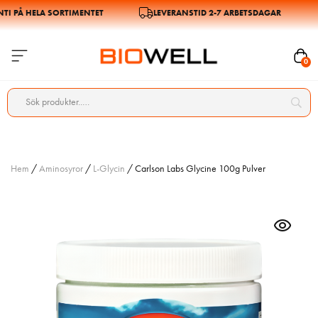
 PÅ HELA SORTIMENTET
LEVERANSTID 2-7 ARBETSDAGAR
0
Hem
/
Aminosyror
/
L-Glycin
/ Carlson Labs Glycine 100g Pulver