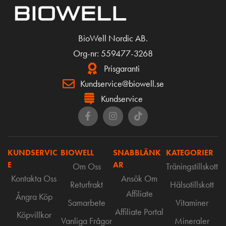
BioWell Nordic AB.
Org-nr: 559477-3268
Prisgaranti
Kundservice@biowell.se
Kundservice
KUNDSERVIC
BIOWELL
SNABBLÄNK
KATEGORIER
E
AR
Om Oss
Träningstillskott
Kontakta Oss
Ansök Om
Returfrakt
Hälsotillskott
Affiliate
Ångra Köp
Samarbete
Vitaminer
Affiliate Portal
Köpvillkor
Vanliga Frågor
Mineraler