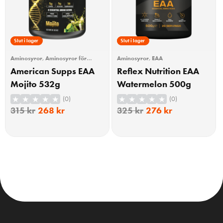
15% Rabatt
Slut i lager
15% Rabatt
Slut i lager
Aminosyror
,
Aminosyror för
Aminosyror
,
EAA
träning
,
EAA
American Supps EAA
Reflex Nutrition EAA
Mojito 532g
Watermelon 500g
(0)
(0)
315
kr
268
kr
325
kr
276
kr
KÖP
KÖP