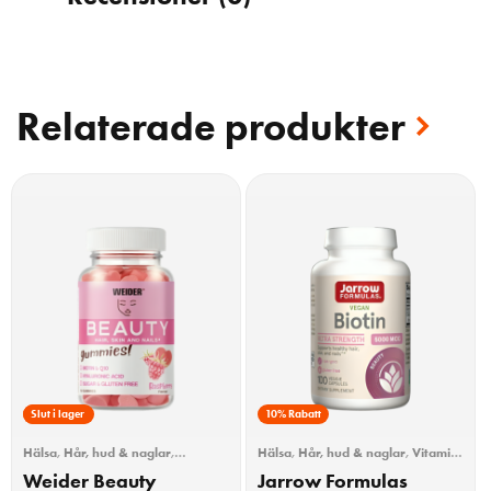
Relaterade produkter
10% Rabatt
Slut i lager
10% Rabatt
Hälsa
,
Hår, hud & naglar
,
Hälsa
,
Hår, hud & naglar
,
Vitamin
Kollagenkapslar/Tabletter
,
B
,
Vitaminer
Weider Beauty
Jarrow Formulas