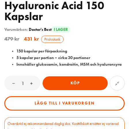
Hyaluronic Acid 150
Kapslar
Varumärken:
Doctor's Best
I LAGER
479
kr
431
kr
Prishistorik
150 kapslar per förpackning
5 kapslar per portion – cirka 30 portioner
Innehåller glukosamin, kondroitin, MSM och hyaluronsyra
KÖP
LÄGG TILL I VARUKORGEN
Överskrid ej rekommenderad daglig dos. Kosttillskott ersätter ej varierad