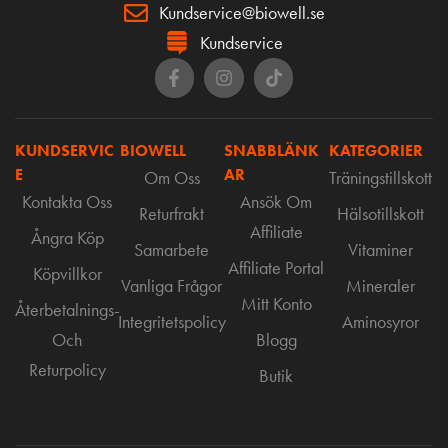
Kundservice@biowell.se
Kundservice
KUNDSERVIC
BIOWELL
SNABBLÄNK
KATEGORIER
E
AR
Om Oss
Träningstillskott
Kontakta Oss
Ansök Om
Returfrakt
Hälsotillskott
Affiliate
Ångra Köp
Samarbete
Vitaminer
Affiliate Portal
Köpvillkor
Vanliga Frågor
Mineraler
Mitt Konto
Återbetalnings-
Integritetspolicy
Aminosyror
Och
Blogg
Returpolicy
Butik