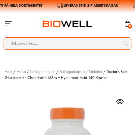
PÅ HELA SORTIMENTET
LEVERANSTID 2-7 ARBETSDAGAR
0
Hem
/
Hälsa
/
Kollagentillskott
/
Kollagenkapslar/Tabletter
/ Doctor’s Best
Glucosamine Chondroitin MSM + Hyaluronic Acid 150 Kapslar