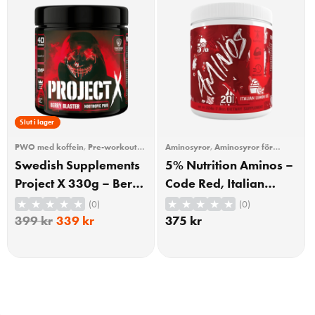
15% Rabatt
Slut i lager
PWO med koffein
,
Pre-workout
Aminosyror
,
Aminosyror för
(PWO)
,
Träning
träning
,
BCAA
,
BCAA/EAA
,
EAA
,
Swedish Supplements
5% Nutrition Aminos –
Träning
Project X 330g – Berry
Code Red, Italian
Blaster
Lemon Ice – 224
(0)
(0)
grams
399
kr
339
kr
375
kr
KÖP
KÖP