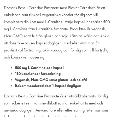
Doctor’s Best L‑Carnitine Fumarate med Biosint Carnitines är ett
enkelt och rent tillskott i vegetariska kapslar för dig som vill
komplettera din kost med L‑Carnitine. Varje kapsel innehåller 500
mg L‑Carnitine från L‑carnitine fumarate. Produkten är vegansk,
Non‑GMO samt fri från gluten och soja. Lätta att svälja och enkla
att dosera — tas en kapsel dagligen, med eller utan mat. Ett
praktiskt val för träning, aktiv vardag och för dig som vill ha tydlig
och konsekvent dosering.
500 mg L‑Carnitine per kapsel
180 kapslar per förpackning
Vegansk, Non‑GMO samt gluten- och sojafri
Rekommenderad dos: 1 kapsel dagligen
Doctor’s Best L‑Carnitine Fumarate är ett utmärkt alternativ för dig
som söker ett rent karnitin-tillskott som är enkelt att ta med och
använda dagligen. Använd före eller efter träning, eller när som