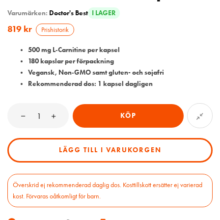
Varumärken:
Doctor's Best
I LAGER
819
kr
Prishistorik
500 mg L‑Carnitine per kapsel
180 kapslar per förpackning
Vegansk, Non‑GMO samt gluten- och sojafri
Rekommenderad dos: 1 kapsel dagligen
KÖP
LÄGG TILL I VARUKORGEN
Överskrid ej rekommenderad daglig dos. Kosttillskott ersätter ej varierad
kost. Förvaras oåtkomligt för barn.