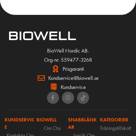
BioWell Nordic AB.
Org-nr: 559477-3268
Prisgaranti
Kundservice@biowell.se
Kundservice
KUNDSERVIC
BIOWELL
SNABBLÄNK
KATEGORIER
E
AR
Om Oss
Träningstillskott
Kontakta Oss
Ansök Om