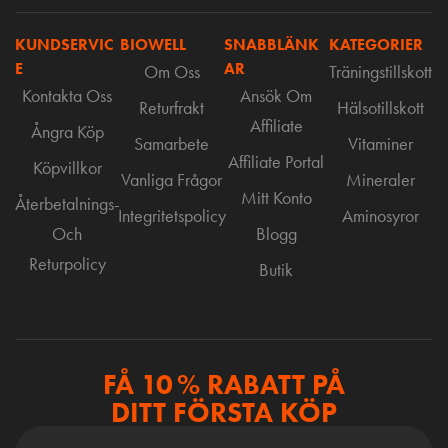
KUNDSERVIC
BIOWELL
SNABBLÄNK
KATEGORIER
E
AR
Om Oss
Träningstillskott
Kontakta Oss
Ansök Om
Returfrakt
Hälsotillskott
Affiliate
Ångra Köp
Samarbete
Vitaminer
Affiliate Portal
Köpvillkor
Vanliga Frågor
Mineraler
Mitt Konto
Återbetalnings-
Integritetspolicy
Aminosyror
Och
Blogg
Returpolicy
Butik
FÅ 10 % RABATT PÅ
DITT FÖRSTA KÖP