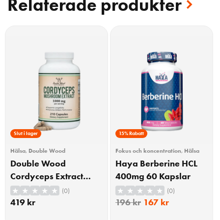
Relaterade produkter
Slut i lager
15% Rabatt
Hälsa
,
Double Wood
Fokus och koncentration
,
Hälsa
Double Wood
Haya Berberine HCL
Cordyceps Extract
400mg 60 Kapslar
500mg 210 Kapslar
(0)
(0)
419
kr
196
kr
167
kr