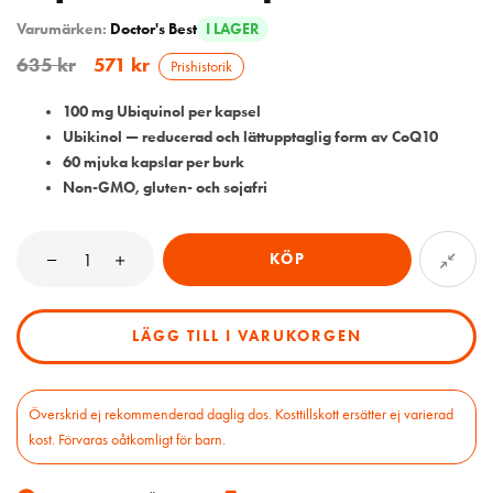
Varumärken:
Doctor's Best
I LAGER
635
kr
571
kr
Prishistorik
100 mg Ubiquinol per kapsel
Ubikinol — reducerad och lättupptaglig form av CoQ10
60 mjuka kapslar per burk
Non-GMO, gluten- och sojafri
KÖP
LÄGG TILL I VARUKORGEN
Överskrid ej rekommenderad daglig dos. Kosttillskott ersätter ej varierad
kost. Förvaras oåtkomligt för barn.