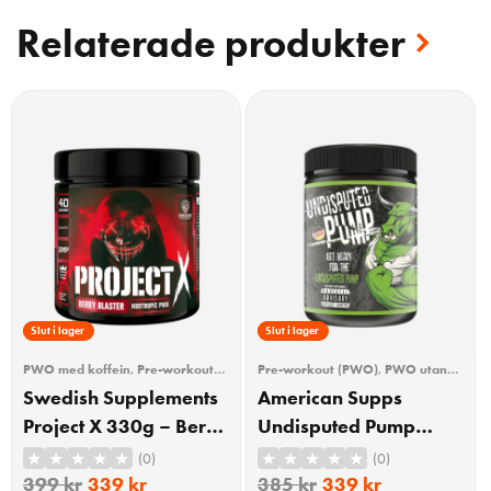
Relaterade produkter
15% Rabatt
Slut i lager
12% Rabatt
Slut i lager
PWO med koffein
,
Pre-workout
Pre-workout (PWO)
,
PWO utan
(PWO)
,
Träning
koffein
,
Träning
Swedish Supplements
American Supps
Project X 330g – Berry
Undisputed Pump
Blaster
Booster Raspberry
(0)
(0)
510g
399
kr
339
kr
385
kr
339
kr