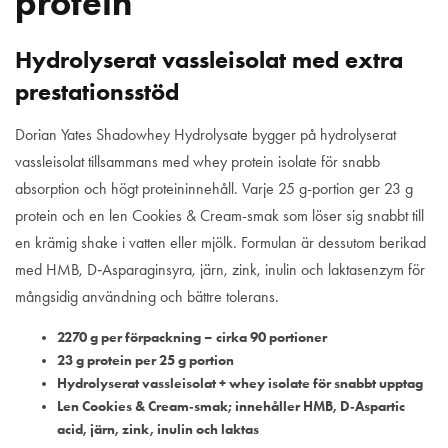
protein
Hydrolyserat vassleisolat med extra
prestationsstöd
Dorian Yates Shadowhey Hydrolysate bygger på hydrolyserat
vassleisolat tillsammans med whey protein isolate för snabb
absorption och högt proteininnehåll. Varje 25 g-portion ger 23 g
protein och en len Cookies & Cream-smak som löser sig snabbt till
en krämig shake i vatten eller mjölk. Formulan är dessutom berikad
med HMB, D‑Asparaginsyra, järn, zink, inulin och laktasenzym för
mångsidig användning och bättre tolerans.
2270 g per förpackning – cirka 90 portioner
23 g protein per 25 g portion
Hydrolyserat vassleisolat + whey isolate för snabbt upptag
Len Cookies & Cream‑smak; innehåller HMB, D‑Aspartic
acid, järn, zink, inulin och laktas