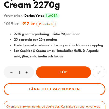
Cream 2270g
Varumärken:
Dorian Yates
I LAGER
1019
kr
917
kr
Prishistorik
2270 g per förpackning – cirka 90 portioner
23 g protein per 25 g portion
Hydrolyserat vassleisolat + whey isolate för snabbt upptag
Len Cookies & Cream‑smak; innehåller HMB, D‑Aspartic
acid, järn, zink, inulin och laktas
KÖP
LÄGG TILL I VARUKORGEN
Överskrid ej rekommenderad daglig dos. Kosttillskott ersätter ej varierad