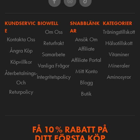
KUNDSERVIC
BIOWELL
SNABBLÄNK
KATEGORIER
E
AR
Om Oss
Träningstillskott
Kontakta Oss
Ansök Om
Returfrakt
Hälsotillskott
Affiliate
Ångra Köp
Samarbete
Vitaminer
Affiliate Portal
Köpvillkor
Vanliga Frågor
Mineraler
Mitt Konto
Återbetalnings-
Integritetspolicy
Aminosyror
Och
Blogg
Returpolicy
Butik
FÅ 10 % RABATT PÅ
DITT FÖRSTA KÖP