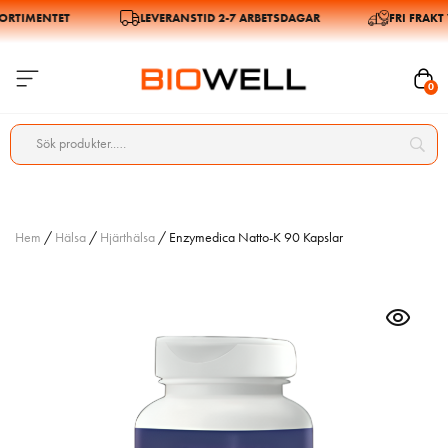
RTIMENTET
LEVERANSTID 2-7 ARBETSDAGAR
FRI FRAKT VI
0
Hem
/
Hälsa
/
Hjärthälsa
/ Enzymedica Natto-K 90 Kapslar