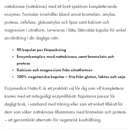
nattokinase (nattokinas) med ett brett spektrum kompletterande
enzymer. Formulan innehåller bland annat bromelain, amylas,
proteas, cellulase, glukoamylas och lipas samt kalcium och
magnesium i citratform. Levereras i lätta, lättsvalda kapslar för enkel
användning i din dagliga rutin.
90 kapslar per förpackning
Enzymkomplex med nattokinase samt bromelain och
proteas
Kalcium och magnesium från citratformer
100% vegetariska kapslar – fria från gluten, laktos och soja
Enzymedica Natto-K är ett praktiskt val för dig som vill komplettera
kosten med ett mångsidigt enzymtillskott. Kapslarna passar för
dagligt bruk, i samband med träning eller som ett enkelt tillskott för
dem som söker nattokinase tillsammans med bromelain och proteas
– ett genomtänkt alternativ för vegetarisk kosthållning.