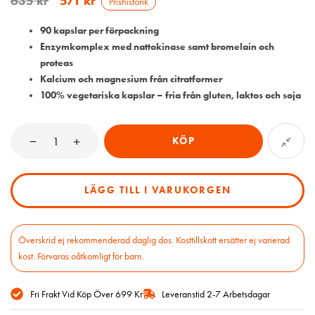
635
kr
571
kr
Prishistorik
90 kapslar per förpackning
Enzymkomplex med nattokinase samt bromelain och
proteas
Kalcium och magnesium från citratformer
100% vegetariska kapslar – fria från gluten, laktos och soja
KÖP
LÄGG TILL I VARUKORGEN
Överskrid ej rekommenderad daglig dos. Kosttillskott ersätter ej varierad
kost. Förvaras oåtkomligt för barn.
Fri Frakt Vid Köp Över 699 Kr
Leveranstid 2-7 Arbetsdagar