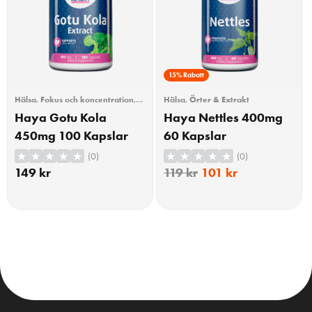
15% Rabatt
Hälsa
,
Fokus och koncentration
,
Hälsa
,
Örter & Extrakt
Hår, hud & naglar
Haya Gotu Kola
Haya Nettles 400mg
450mg 100 Kapslar
60 Kapslar
(0)
(0)
149
kr
119
kr
101
kr
KÖP
KÖP