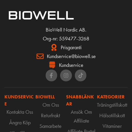
BioWell Nordic AB.
Org-nr: 559477-3268
Prisgaranti
Kundservice@biowell.se
Kundservice
KUNDSERVIC
BIOWELL
SNABBLÄNK
KATEGORIER
E
AR
Om Oss
Träningstillskott
Kontakta Oss
Ansök Om
Returfrakt
Hälsotillskott
Affiliate
Ångra Köp
Samarbete
Vitaminer
Affiliate Portal