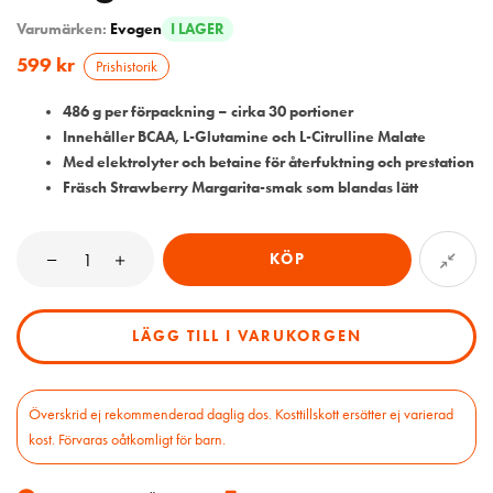
Varumärken:
Evogen
I LAGER
599
kr
Prishistorik
486 g per förpackning – cirka 30 portioner
Innehåller BCAA, L-Glutamine och L-Citrulline Malate
Med elektrolyter och betaine för återfuktning och prestation
Fräsch Strawberry Margarita-smak som blandas lätt
KÖP
LÄGG TILL I VARUKORGEN
Överskrid ej rekommenderad daglig dos. Kosttillskott ersätter ej varierad
kost. Förvaras oåtkomligt för barn.