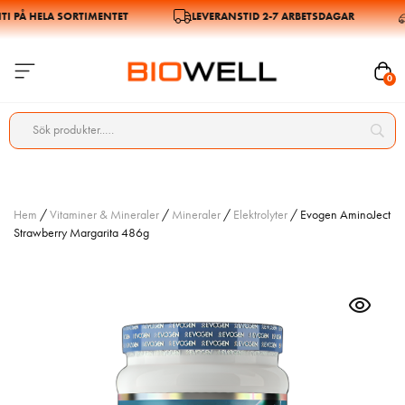
PÅ HELA SORTIMENTET
LEVERANSTID 2-7 ARBETSDAGAR
0
Hem
/
Vitaminer & Mineraler
/
Mineraler
/
Elektrolyter
/ Evogen AminoJect
Strawberry Margarita 486g