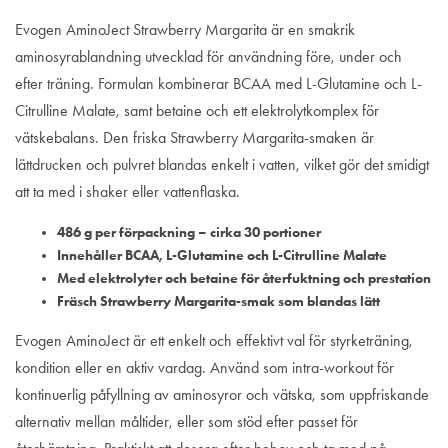
Evogen AminoJect Strawberry Margarita är en smakrik
aminosyrablandning utvecklad för användning före, under och
efter träning. Formulan kombinerar BCAA med L-Glutamine och L-
Citrulline Malate, samt betaine och ett elektrolytkomplex för
vätskebalans. Den friska Strawberry Margarita-smaken är
lättdrucken och pulvret blandas enkelt i vatten, vilket gör det smidigt
att ta med i shaker eller vattenflaska.
486 g per förpackning – cirka 30 portioner
Innehåller BCAA, L-Glutamine och L-Citrulline Malate
Med elektrolyter och betaine för återfuktning och prestation
Fräsch Strawberry Margarita-smak som blandas lätt
Evogen AminoJect är ett enkelt och effektivt val för styrketräning,
kondition eller en aktiv vardag. Använd som intra-workout för
kontinuerlig påfyllning av aminosyror och vätska, som uppfriskande
alternativ mellan måltider, eller som stöd efter passet för