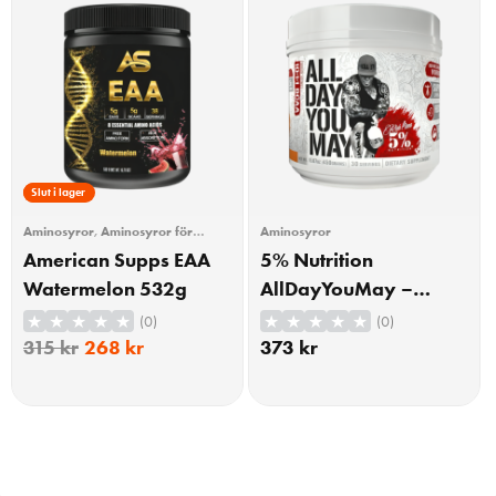
15% Rabatt
Slut i lager
Aminosyror
,
Aminosyror för
Aminosyror
träning
,
EAA
American Supps EAA
5% Nutrition
Watermelon 532g
AllDayYouMay –
Legendary Series,
(0)
(0)
Push Pop – 450 grams
315
kr
268
kr
373
kr
KÖP
KÖP