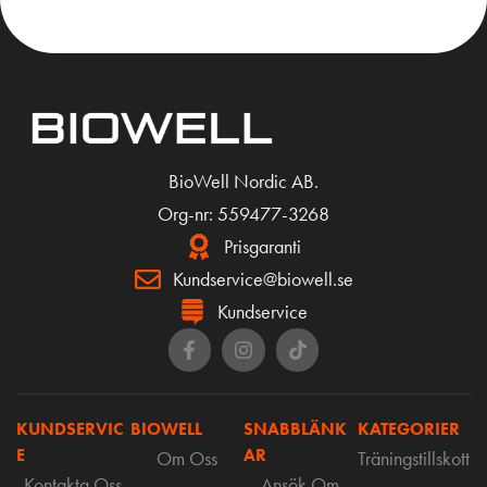
BioWell Nordic AB.
Org-nr: 559477-3268
Prisgaranti
Kundservice@biowell.se
Kundservice
KUNDSERVIC
BIOWELL
SNABBLÄNK
KATEGORIER
E
AR
Om Oss
Träningstillskott
Kontakta Oss
Ansök Om