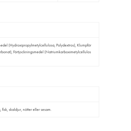
edel (Hydroxipropylmetylcellulosa, Polydextros), Klumpför
bonat), Förtjockningsmedel (Natriumkarboximetylcellulos
isk, skaldjur, nötter eller sesam.