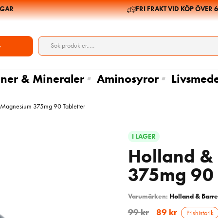
AR
FRI FRAKT VID KÖP ÖVER 699
ner & Mineraler
Aminosyror
Livsmede
t Magnesium 375mg 90 Tabletter
I LAGER
Holland &
375mg 90 
Varumärken:
Holland & Barre
99
kr
89
kr
Prishistorik