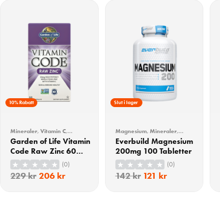
10% Rabatt
15% Rabatt
Slut i lager
Mineraler
,
Vitamin C
,
Magnesium
,
Mineraler
,
Vitaminer
,
Vitaminer &
Vitaminer & Mineraler
Garden of Life Vitamin
Everbuild Magnesium
Mineraler
,
Zink
Code Raw Zinc 60
200mg 100 Tabletter
Kapslar
(0)
(0)
229
kr
206
kr
142
kr
121
kr
KÖP
KÖP