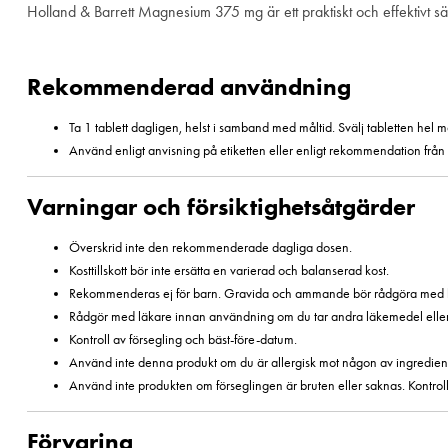
Holland & Barrett Magnesium 375 mg är ett praktiskt och effektivt sät
Rekommenderad användning
Ta 1 tablett dagligen, helst i samband med måltid. Svälj tabletten hel me
Använd enligt anvisning på etiketten eller enligt rekommendation från 
Varningar och försiktighetsåtgärder
Överskrid inte den rekommenderade dagliga dosen.
Kosttillskott bör inte ersätta en varierad och balanserad kost.
Rekommenderas ej för barn. Gravida och ammande bör rådgöra med 
Rådgör med läkare innan användning om du tar andra läkemedel eller 
Kontroll av försegling och bäst-före-datum.
Använd inte denna produkt om du är allergisk mot någon av ingredien
Använd inte produkten om förseglingen är bruten eller saknas. Kontroll
Förvaring