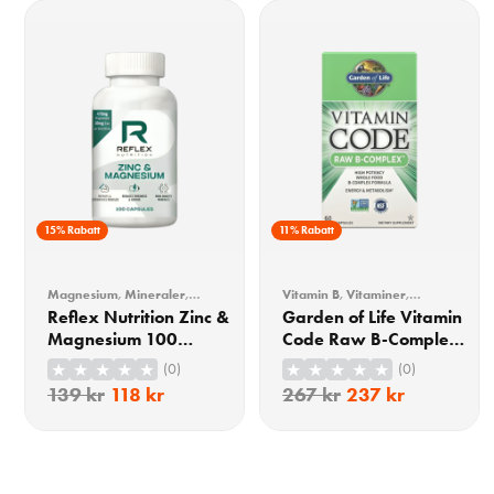
15% Rabatt
11% Rabatt
Magnesium
,
Mineraler
,
Vitamin B
,
Vitaminer
,
Multimineral
,
Vitaminer &
Vitaminer & Mineraler
Reflex Nutrition Zinc &
Garden of Life Vitamin
Mineraler
,
Zink
Magnesium 100
Code Raw B-Complex
Kapslar
60 Kapslar
(0)
(0)
139
kr
118
kr
267
kr
237
kr
KÖP
KÖP