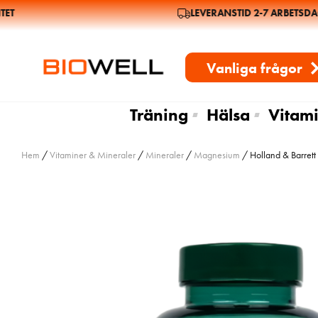
T
LEVERANSTID 2-7 ARBETSDAG
Vanliga frågor
Träning
Hälsa
Vitami
Hem
/
Vitaminer & Mineraler
/
Mineraler
/
Magnesium
/ Holland & Barret