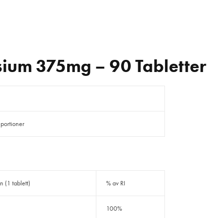
sium 375mg – 90 Tabletter
 portioner
n (1 tablett)
% av RI
100%