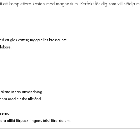
t att komplettera kosten med magnesium. Perfekt för dig som vill stödja mus
d ett glas vatten; tugga eller krossa inte.
läkare.
läkare innan användning.
har medicinska tillstånd.
serna.
era alltid förpackningens bäst-före-datum.