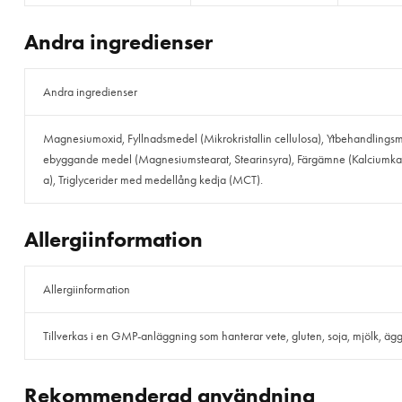
Andra ingredienser
Andra ingredienser
Magnesiumoxid, Fyllnadsmedel (Mikrokristallin cellulosa), Ytbehandlingsm
ebyggande medel (Magnesiumstearat, Stearinsyra), Färgämne (Kalciumkar
a), Triglycerider med medellång kedja (MCT).
Allergiinformation
Allergiinformation
Tillverkas i en GMP-anläggning som hanterar vete, gluten, soja, mjölk, ägg, f
Rekommenderad användning