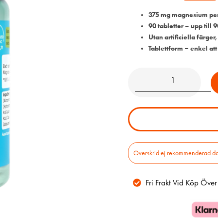
375 mg magnesium per 
90 tabletter – upp till
Utan artificiella färge
Tablettform – enkel att
Överskrid ej rekommenderad daglig
Fri Frakt Vid Köp Öve