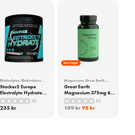
10% Rabatt
Slut i lager
Elektrolyter
,
Elektrolyter
,
Magnesium
,
Great Earth
,
Träning
,
Vitaminer &
Vitaminer & Mineraler
Stacker2 Europe
Great Earth
Mineraler
Electrolyte Hydrate
Magnesium 375mg 60
Orange Mango 300g
Kapslar
(0)
(0)
235
kr
109
kr
98
kr
KÖP
KÖP