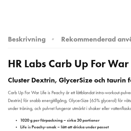
Beskrivning
Rekommenderad anv
HR Labs Carb Up For War 
Cluster Dextrin, GlycerSize och taurin
Carb Up For War Life is Peachy är ett lättblandat intra-workout-pulv
Dextrin) för snabb energitillgång, GlycerSize (65% glycerol) för vät
under träning, och pulvret fungerar utmärkt i shaker eller vattenflask
1020 g per förpackning – cirka 30 portioner
Life is Peachy-smak – lätt att dricka under passet