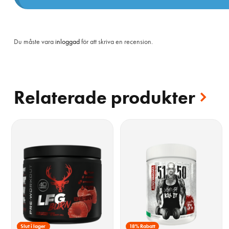
Du måste vara
inloggad
för att skriva en recension.
Relaterade produkter
15% Rabatt
Slut i lager
18% Rabatt