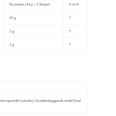
Per portion (34 g – 2 Skopor)
% av RI
25 g
†
2 g
†
2 g
†
 sötningsmedel (sukralos), klumpförebyggande medel (kisel