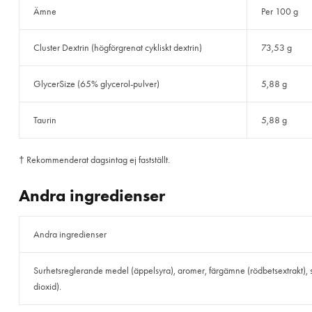
Ämne
Per 100 g
Cluster Dextrin (högförgrenat cykliskt dextrin)
73,53 g
GlycerSize (65% glycerol-pulver)
5,88 g
Taurin
5,88 g
† Rekommenderat dagsintag ej fastställt.
Andra ingredienser
Andra ingredienser
Surhetsreglerande medel (äppelsyra), aromer, färgämne (rödbetsextrakt),
dioxid).