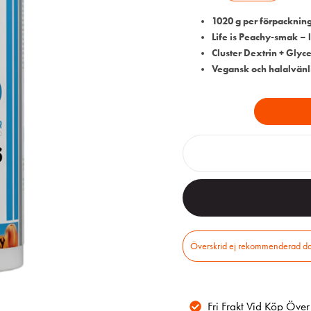
1020 g per förpackning
Life is Peachy-smak – l
Cluster Dextrin + Glyce
Vegansk och halalvänli
Fri Frakt Vid Köp Öve