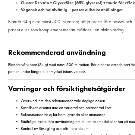
Cluster Dextrin + GlycerSize (65% glycerol) + taurin för effek
Vegansk och halalvänlig – passar olika kosthållningar
Blanda 34 g med minst 500 ml vatten; börja precis före passet och for
passet eller som komplement mellan måltider i en aktiv vardag.
Rekommenderad användning
Blanda två skopor (34 g) med minst 500 ml vatten. Börja dricka omedelbart före 
portion under längre eller mycket intensiva pass.
Varningar och försiktighetsåtgärder
Överskrid inte den rekommenderade dagliga dosen.
Kosttillskott ersätter inte en varierad och balanserad kost.
Rekommenderas ej för barn, gravida eller ammande.
Rådfråga läkare före användning om du tar läkemedel eller har ett medic
Kontroll av försegling och bäst-före-datum.