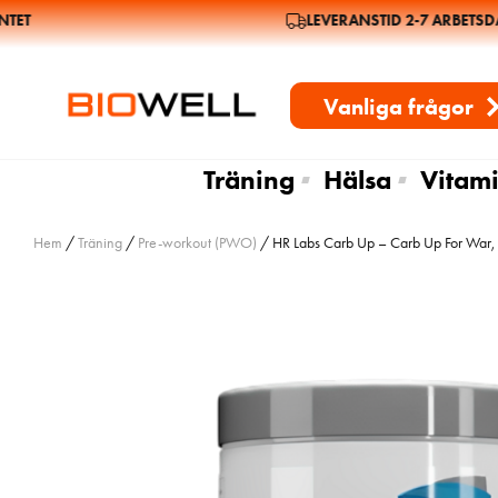
T
LEVERANSTID 2-7 ARBETSDAG
Vanliga frågor
Träning
Hälsa
Vitami
Hem
/
Träning
/
Pre-workout (PWO)
/ HR Labs Carb Up – Carb Up For War, 