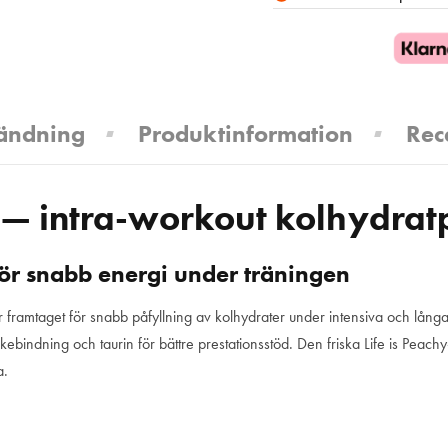
ändning
Produktinformation
Rec
— intra-workout kolhydrat
 för snabb energi under träningen
er framtaget för snabb påfyllning av kolhydrater under intensiva och lång
skebindning och taurin för bättre prestationsstöd. Den friska Life is Pea
a.