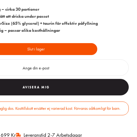
 – cirka 30 portioner
ätt att dricka under passet
rSize (65% glycerol) + taurin för effektiv påfyllning
g – passar olika kosthållningar
Slut i lager
AVISERA MIG
r 699 Kr
Leveranstid 2-7 Arbetsdagar