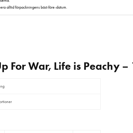
serna.
era alltid förpackningens bäst-före-datum.
 For War, Life is Peachy –
ing
rtioner