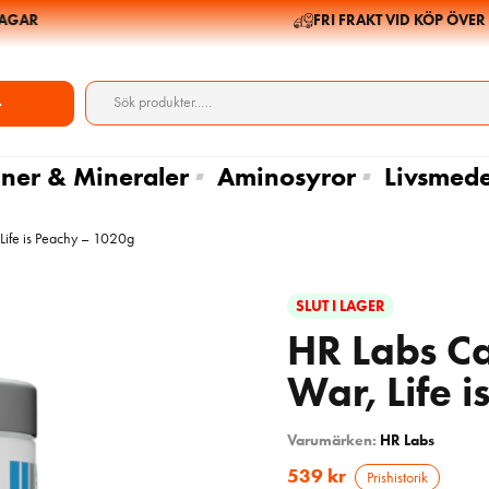
AR
FRI FRAKT VID KÖP ÖVER 69
ner & Mineraler
Aminosyror
Livsmede
Life is Peachy – 1020g
SLUT I LAGER
HR Labs Ca
War, Life 
Varumärken:
HR Labs
539
kr
Prishistorik