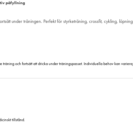
tiv påfyllning
tsätt under träningen. Perfekt för styrketräning, crossfit, cykling, löpnin
träning och fortsätt att dricka under träningspasset. Individuella behov kan variera
inskt tillstånd.