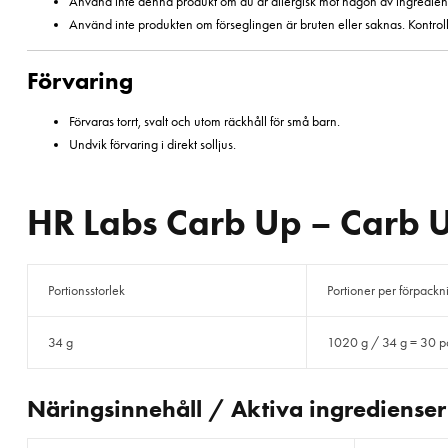
Använd inte denna produkt om du är allergisk mot någon av ingredien
Använd inte produkten om förseglingen är bruten eller saknas. Kontroll
Förvaring
Förvaras torrt, svalt och utom räckhåll för små barn.
Undvik förvaring i direkt solljus.
HR Labs Carb Up – Carb Up
Portionsstorlek
Portioner per förpackn
34 g
1020 g / 34 g = 30 po
Näringsinnehåll / Aktiva ingredienser