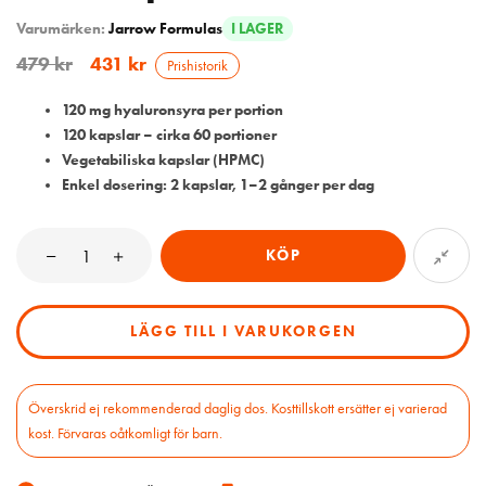
Varumärken:
Jarrow Formulas
I LAGER
479
kr
431
kr
Prishistorik
120 mg hyaluronsyra per portion
120 kapslar – cirka 60 portioner
Vegetabiliska kapslar (HPMC)
Enkel dosering: 2 kapslar, 1–2 gånger per dag
KÖP
LÄGG TILL I VARUKORGEN
Överskrid ej rekommenderad daglig dos. Kosttillskott ersätter ej varierad
kost. Förvaras oåtkomligt för barn.