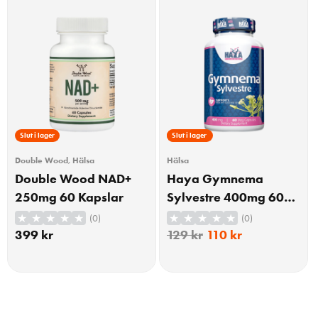
Slut i lager
15% Rabatt
Slut i lager
Double Wood
,
Hälsa
Hälsa
Double Wood NAD+
Haya Gymnema
250mg 60 Kapslar
Sylvestre 400mg 60
Kapslar
(0)
(0)
399
kr
129
kr
110
kr
KÖP
KÖP