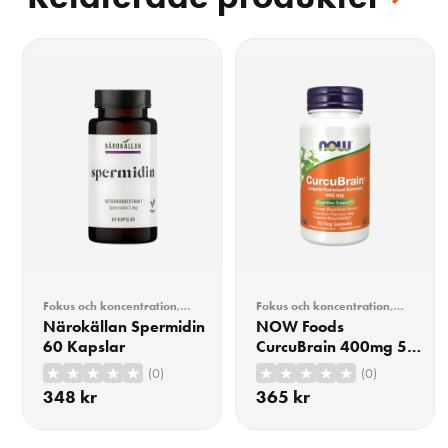
Fokus och koncentration
,
Fokus och koncentration
,
Närokällan
Hälsa
Närokällan Spermidin
NOW Foods
60 Kapslar
CurcuBrain 400mg 50
Kapslar
(0)
(0)
348
kr
365
kr