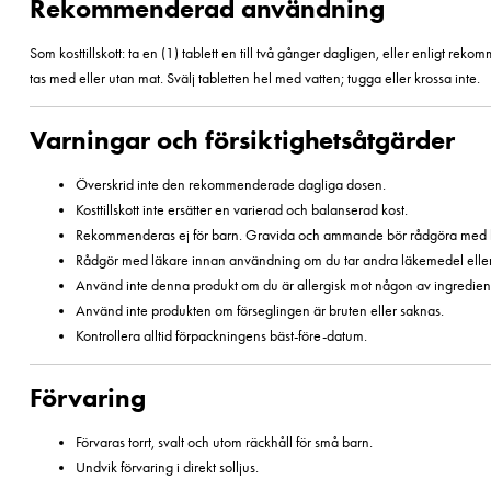
Rekommenderad användning
Som kosttillskott: ta en (1) tablett en till två gånger dagligen, eller enligt re
tas med eller utan mat. Svälj tabletten hel med vatten; tugga eller krossa inte.
Varningar och försiktighetsåtgärder
Överskrid inte den rekommenderade dagliga dosen.
Kosttillskott inte ersätter en varierad och balanserad kost.
Rekommenderas ej för barn. Gravida och ammande bör rådgöra med l
Rådgör med läkare innan användning om du tar andra läkemedel eller
Använd inte denna produkt om du är allergisk mot någon av ingredien
Använd inte produkten om förseglingen är bruten eller saknas.
Kontrollera alltid förpackningens bäst-före-datum.
Förvaring
Förvaras torrt, svalt och utom räckhåll för små barn.
Undvik förvaring i direkt solljus.