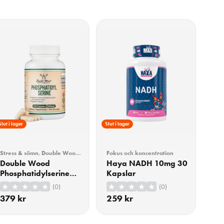
Slut i lager
Slut i lager
Stress & sömn
,
Double Wood
,
Fokus och koncentration
Fokus och koncentration
Double Wood
Haya NADH 10mg 30
Phosphatidylserine
Kapslar
150mg 120 Kapslar
(0)
(0)
379
kr
259
kr