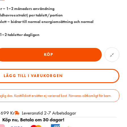
ter – 1–2 månaders användning
dhavreextrakt) per tablett/portion
lett – bidrar till normal energiomsättning och normal
–2 tabletter dagligen
KÖP
LÄGG TILL I VARUKORGEN
 dos. Kosttillskott ersätter ej varierad kost. Förvaras oåtkomligt för barn.
r 699 Kr
Leveranstid 2-7 Arbetsdagar
Köp nu, Betala om 30 dagar!