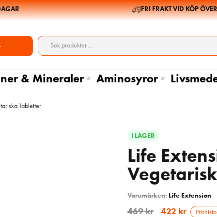
GAR
FRI FRAKT VID KÖP ÖVER 69
ner & Mineraler
Aminosyror
Livsmede
ariska Tabletter
I LAGER
Life Exten
Vegetarisk
Varumärken:
Life Extension
469
kr
422
kr
Prishisto