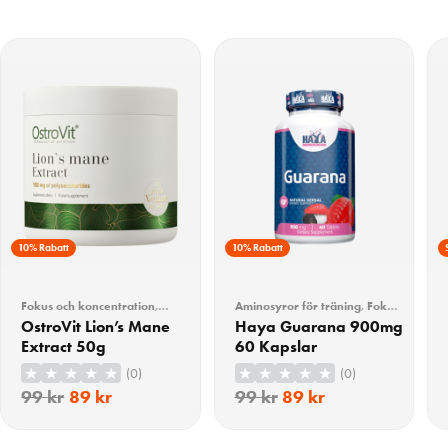
10% Rabatt
10% Rabatt
Fokus och koncentration
,
Aminosyror för träning
,
Fokus
Hälsa
,
Lions mane
och koncentration
OstroVit Lion’s Mane
Haya Guarana 900mg
Extract 50g
60 Kapslar
(0)
(0)
99
kr
89
kr
99
kr
89
kr