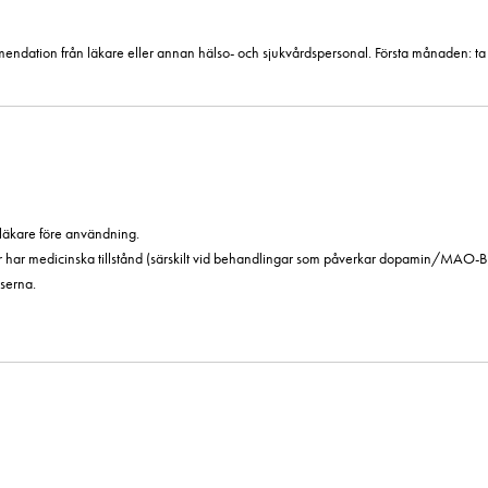
kommendation från läkare eller annan hälso- och sjukvårdspersonal. Första månaden: ta 
äkare före användning.
 har medicinska tillstånd (särskilt vid behandlingar som påverkar dopamin/MAO-B
serna.