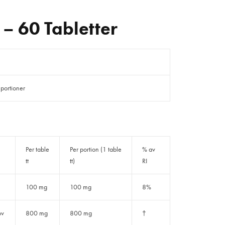
– 60 Tabletter
 portioner
Per table
Per portion (1 table
% av
tt
tt)
RI
100 mg
100 mg
8%
ov
800 mg
800 mg
†