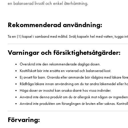
en balanserad livsstil och enkel återhämtning.
Rekommenderad användning:
Ta en (1) kapsel i samband med måltid. Svälj kapseln hel med vatten; tugga int
Varningar och försiktighetsåtgärder:
Överskrid inte den rekommenderade dagliga dosen.
Kosttillskott bör inte ersätta en varierad och balanserad kost.
Ej avsett för barn. Gravida eller ammande bör rådgöra med läkare för
Rådfråga läkare innan användning om du tar andra läkemedel eller har e
Höga doser av inositol kan orsaka diarré hos vissa individer.
Använd inte denna produkt om du är allergisk mot någon av ingredien
Använd inte produkten om förseglingen är bruten eller saknas. Kontroll
Förvaring: