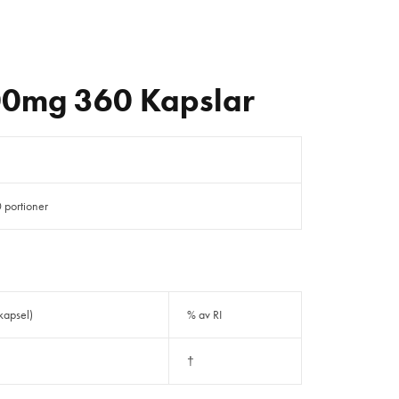
000mg 360 Kapslar
 portioner
 kapsel)
% av RI
†