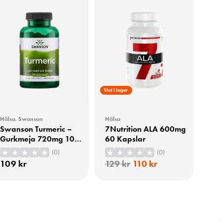
15% Rabatt
Slut i lager
Hälsa
,
Swanson
Hälsa
Swanson Turmeric –
7Nutrition ALA 600mg
Gurkmeja 720mg 100
60 Kapslar
Kapslar
(0)
(0)
109
kr
129
kr
110
kr
KÖP
KÖP