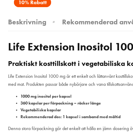
10% Rabatt
Beskrivning
Rekommenderad anv
Life Extension Inositol 10
Praktiskt kosttillskott i vegetabiliska k
Life Extension Inositol 1000 mg är ett enkelt och lättanvänt kosttills
med mat. Produkten passar både nybörjare och vana tillskottsanvändar
1000 mg inositol per kapsel
360 kapslar per förpackning – räcker länge
Vegetabiliska kapslar
Rekommenderad dos: 1 kapsel i samband med måltid
Denna stora förpackning gör det enkelt att hålla en jämn dosering över 