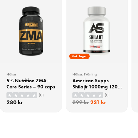
23% Rabatt
Slut i lager
Hälsa
Hälsa
,
Träning
5% Nutrition ZMA –
American Supps
Core Series – 90 caps
Shilajit 1000mg 120
Kapslar
(0)
(0)
280
kr
299
kr
231
kr
KÖP
KÖP