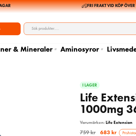
AR
FRI FRAKT VID KÖP ÖVER 69
ner & Mineraler
Aminosyror
Livsmede
I LAGER
Life Extens
1000mg 36
Varumärken:
Life Extension
759
kr
683
kr
Prishisto