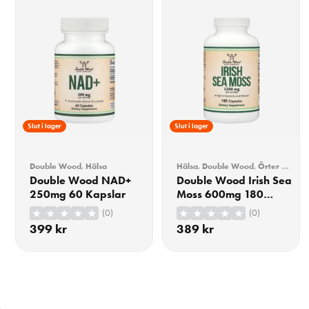
Slut i lager
Slut i lager
Double Wood
,
Hälsa
Hälsa
,
Double Wood
,
Örter &
Extrakt
Double Wood NAD+
Double Wood Irish Sea
250mg 60 Kapslar
Moss 600mg 180
Kapslar
(0)
(0)
399
kr
389
kr
KÖP
KÖP