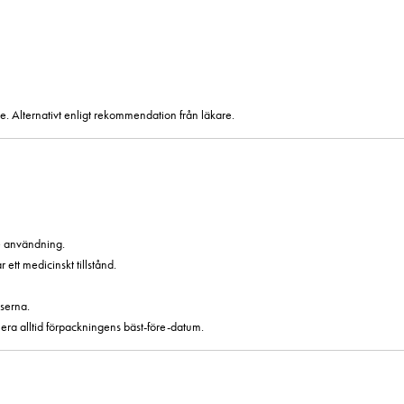
e. Alternativt enligt rekommendation från läkare.
e användning.
tt medicinskt tillstånd.
serna.
era alltid förpackningens bäst-före-datum.