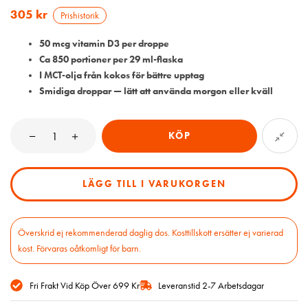
305
kr
Prishistorik
50 mcg vitamin D3 per droppe
Ca 850 portioner per 29 ml-flaska
I MCT-olja från kokos för bättre upptag
Smidiga droppar — lätt att använda morgon eller kväll
KÖP
LÄGG TILL I VARUKORGEN
Överskrid ej rekommenderad daglig dos. Kosttillskott ersätter ej varierad
kost. Förvaras oåtkomligt för barn.
Fri Frakt Vid Köp Över 699 Kr
Leveranstid 2-7 Arbetsdagar