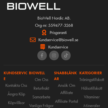
BioWell Nordic AB.
Org-nr: 559477-3268
Prisgaranti
Kundservice@biowell.se
Kundservice
KUNDSERVIC
BIOWELL
SNABBLÄNK
KATEGORIER
E
AR
Om Oss
Träningstillskott
Kontakta Oss
Ansök Om
Returfrakt
Hälsotillskott
Affiliate
Ångra Köp
Samarbete
Vitaminer
Affiliate Portal
Köpvillkor
Vanliga Frågor
Mineraler