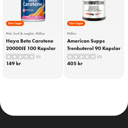
Slut i lager
Slut i lager
Hår, hud & naglar
,
Hälsa
Hälsa
Haya Beta Carotene
American Supps
20000IE 100 Kapslar
Trenbuterol 90 Kapslar
(0)
(0)
149
kr
405
kr
KÖP
KÖP