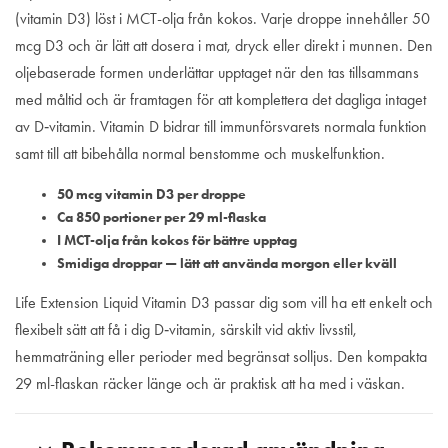
(vitamin D3) löst i MCT-olja från kokos. Varje droppe innehåller 50
mcg D3 och är lätt att dosera i mat, dryck eller direkt i munnen. Den
oljebaserade formen underlättar upptaget när den tas tillsammans
med måltid och är framtagen för att komplettera det dagliga intaget
av D‑vitamin. Vitamin D bidrar till immunförsvarets normala funktion
samt till att bibehålla normal benstomme och muskelfunktion.
50 mcg vitamin D3 per droppe
Ca 850 portioner per 29 ml-flaska
I MCT-olja från kokos för bättre upptag
Smidiga droppar — lätt att använda morgon eller kväll
Life Extension Liquid Vitamin D3 passar dig som vill ha ett enkelt och
flexibelt sätt att få i dig D‑vitamin, särskilt vid aktiv livsstil,
hemmaträning eller perioder med begränsat solljus. Den kompakta
29 ml-flaskan räcker länge och är praktisk att ha med i väskan.