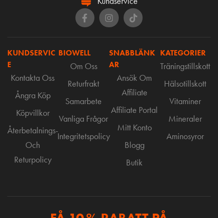
Kundservice
KUNDSERVIC
BIOWELL
SNABBLÄNK
KATEGORIER
E
AR
Om Oss
Träningstillskott
Kontakta Oss
Ansök Om
Returfrakt
Hälsotillskott
Affiliate
Ångra Köp
Samarbete
Vitaminer
Affiliate Portal
Köpvillkor
Vanliga Frågor
Mineraler
Mitt Konto
Återbetalnings-
Integritetspolicy
Aminosyror
Och
Blogg
Returpolicy
Butik