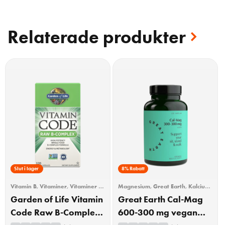
Relaterade produkter
15% Rabatt
Slut i lager
8% Rabatt
Vitamin B
,
Vitaminer
,
Vitaminer &
Magnesium
,
Great Earth
,
Kalcium
,
Mineraler
Multimineral
,
Vitaminer &
Garden of Life Vitamin
Great Earth Cal-Mag
Mineraler
Code Raw B-Complex
600-300 mg vegan