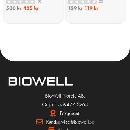
120 Veganska Kapslar
120 tabletter
(0)
(0)
500
kr
425
kr
129
kr
119
kr
KÖP
KÖP
BioWell Nordic AB.
Org-nr: 559477-3268
Prisgaranti
Kundservice@biowell.se