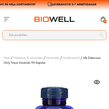
 PÅ HELA SORTIMENTET
LEVERANSTID 2-7 ARBETSDAGAR
0
Hem
/
Vitaminer & Mineraler
/
Mineraler
/
Multimineral
/ Life Extension
Only Trace Minerals 90 Kapslar