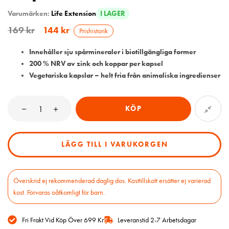
Varumärken:
Life Extension
I LAGER
169
kr
144
kr
Prishistorik
Innehåller sju spårmineraler i biotillgängliga former
200 % NRV av zink och koppar per kapsel
Vegetariska kapslar – helt fria från animaliska ingredienser
KÖP
LÄGG TILL I VARUKORGEN
Överskrid ej rekommenderad daglig dos. Kosttillskott ersätter ej varierad
kost. Förvaras oåtkomligt för barn.
Fri Frakt Vid Köp Över 699 Kr
Leveranstid 2-7 Arbetsdagar