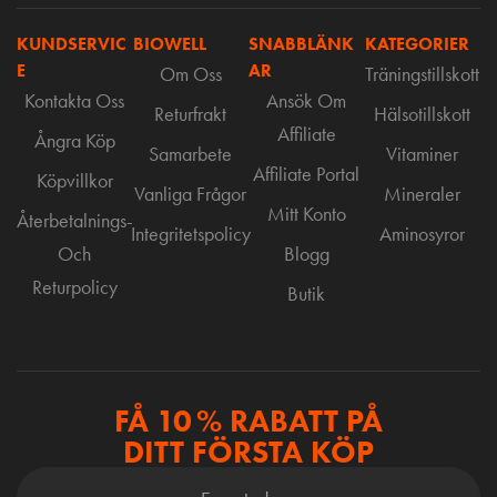
KUNDSERVIC
BIOWELL
SNABBLÄNK
KATEGORIER
E
AR
Om Oss
Träningstillskott
Kontakta Oss
Ansök Om
Returfrakt
Hälsotillskott
Affiliate
Ångra Köp
Samarbete
Vitaminer
Affiliate Portal
Köpvillkor
Vanliga Frågor
Mineraler
Mitt Konto
Återbetalnings-
Integritetspolicy
Aminosyror
Och
Blogg
Returpolicy
Butik
FÅ 10 % RABATT PÅ
DITT FÖRSTA KÖP