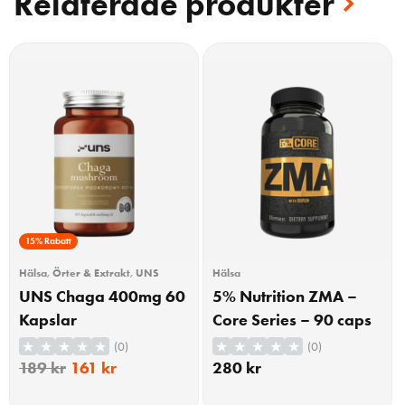
Relaterade produkter
15% Rabatt
Hälsa
,
Örter & Extrakt
,
UNS
Hälsa
UNS Chaga 400mg 60
5% Nutrition ZMA –
Kapslar
Core Series – 90 caps
(0)
(0)
189
kr
161
kr
280
kr