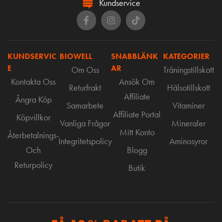
Kundservice
KUNDSERVIC
BIOWELL
SNABBLÄNK
KATEGORIER
E
AR
Om Oss
Träningstillskott
Kontakta Oss
Ansök Om
Returfrakt
Hälsotillskott
Affiliate
Ångra Köp
Samarbete
Vitaminer
Affiliate Portal
Köpvillkor
Vanliga Frågor
Mineraler
Mitt Konto
Återbetalnings-
Integritetspolicy
Aminosyror
Och
Blogg
Returpolicy
Butik