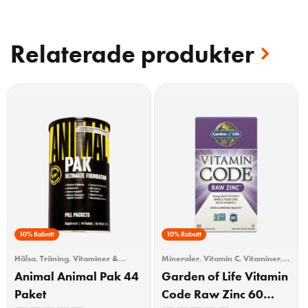
Relaterade produkter
10% Rabatt
10% Rabatt
Hälsa
,
Träning
,
Vitaminer &
Mineraler
,
Vitamin C
,
Vitaminer
,
Mineraler
Vitaminer & Mineraler
,
Zink
Animal Animal Pak 44
Garden of Life Vitamin
Paket
Code Raw Zinc 60