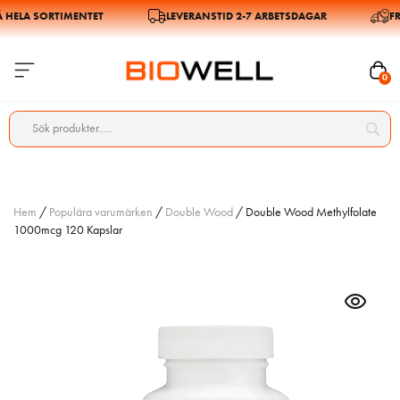
 HELA SORTIMENTET
LEVERANSTID 2-7 ARBETSDAGAR
FRI
0
Hem
/
Populära varumärken
/
Double Wood
/ Double Wood Methylfolate
1000mcg 120 Kapslar