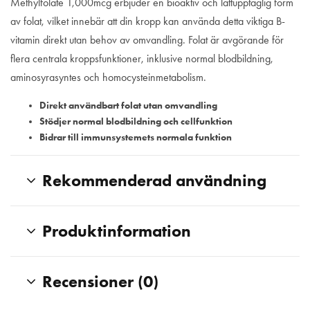
Methylfolate 1,000mcg erbjuder en bioaktiv och lättupptaglig form
av folat, vilket innebär att din kropp kan använda detta viktiga B-
vitamin direkt utan behov av omvandling. Folat är avgörande för
flera centrala kroppsfunktioner, inklusive normal blodbildning,
aminosyrasyntes och homocysteinmetabolism.
Direkt användbart folat utan omvandling
Stödjer normal blodbildning och cellfunktion
Bidrar till immunsystemets normala funktion
Rekommenderad användning
Produktinformation
Recensioner (0)