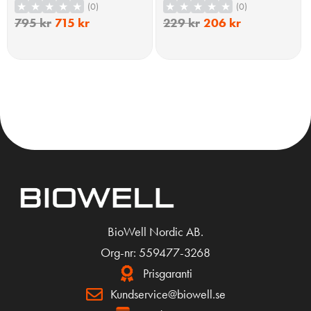
Kapslar
(0)
(0)
795
kr
715
kr
229
kr
206
kr
KÖP
KÖP
BioWell Nordic AB.
Org-nr: 559477-3268
Prisgaranti
Kundservice@biowell.se