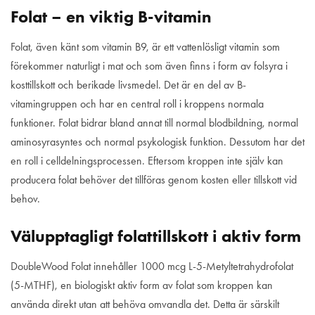
Folat – en viktig B-vitamin
Folat, även känt som vitamin B9, är ett vattenlösligt vitamin som
förekommer naturligt i mat och som även finns i form av folsyra i
kosttillskott och berikade livsmedel. Det är en del av B-
vitamingruppen och har en central roll i kroppens normala
funktioner. Folat bidrar bland annat till normal blodbildning, normal
aminosyrasyntes och normal psykologisk funktion. Dessutom har det
en roll i celldelningsprocessen. Eftersom kroppen inte själv kan
producera folat behöver det tillföras genom kosten eller tillskott vid
behov.
Välupptagligt folattillskott i aktiv form
DoubleWood Folat innehåller 1000 mcg L-5-Metyltetrahydrofolat
(5-MTHF), en biologiskt aktiv form av folat som kroppen kan
använda direkt utan att behöva omvandla det. Detta är särskilt