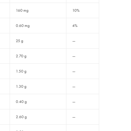
160 mg
10%
0.60 mg
4%
25 g
—
2.70 g
—
1.50 g
—
1.30 g
—
0.40 g
—
2.60 g
—