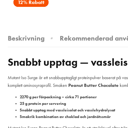
12% Rabatt
Beskrivning
Rekommenderad anv
Snabbt upptag — vassleiso
Mutant Iso Surge är ett snabbupptagligt proteinpulver baserat på va
komplett aminosyraprofil. Smaken
Peanut Butter Chocolate
kombi
2270 g per förpackning – cirka 71 portioner
25 g protein per servering
Snabbt upptag med vassleisolat och vasslehydrolysat
Smakrik kombination av choklad och jordnötssmör
Mutant Iso Surge Peanut Butter Chocolate är ett utmärkt val efter trä