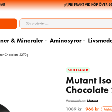
R
FRI FRAKT VID KÖP ÖVER 699 
ner & Mineraler
Aminosyror
Livsmede
tter Chocolate 2270g
SLUT I LAGER
Mutant Iso
Chocolate
Varumärken:
Mutant
1089
kr
963
kr
Prishis