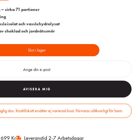
 – cirka 71 portioner
ring
sleisolat och vasslehydrolysat
v choklad och jordnötssmör
Slut i lager
AVISERA MIG
r 699 Kr
Leveranstid 2-7 Arbetsdagar