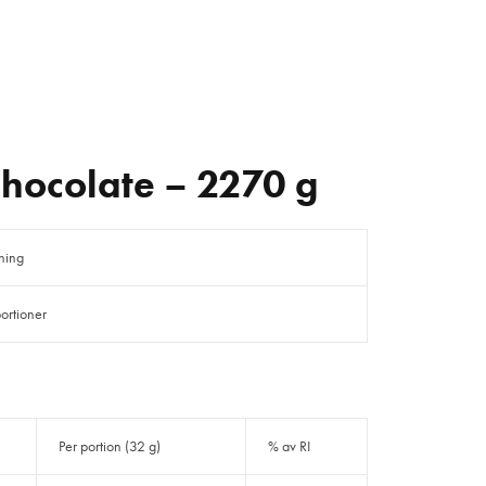
Chocolate – 2270 g
kning
ortioner
Per portion (32 g)
% av RI