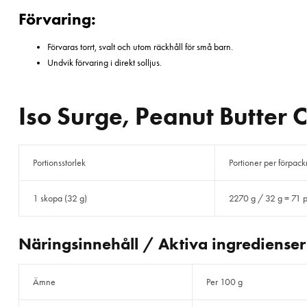
Förvaring:
Förvaras torrt, svalt och utom räckhåll för små barn.
Undvik förvaring i direkt solljus.
Iso Surge, Peanut Butter 
Portionsstorlek
Portioner per förpac
1 skopa (32 g)
2270 g / 32 g = 71 p
Näringsinnehåll / Aktiva ingredienser
Ämne
Per 100 g