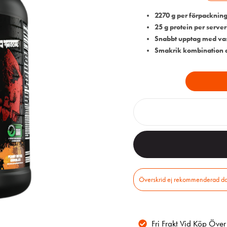
2270 g per förpackning
25 g protein per serve
Snabbt upptag med vas
Smakrik kombination a
Fri Frakt Vid Köp Öve