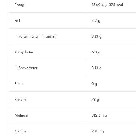
Energi
1569 kJ / 375 kcal
Fett
4.7 g
└ varav mättat (+ transfett)
3.13 g
Kolhydrater
6.3 g
└ Sockerarter
3.13 g
Fiber
0 g
Protein
78 g
Natrium
312.5 mg
Kalium
281 mg