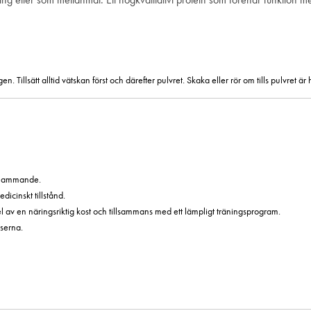
 Tillsätt alltid vätskan först och därefter pulvret. Skaka eller rör om tills pulvret 
er ammande.
icinskt tillstånd.
v en näringsriktig kost och tillsammans med ett lämpligt träningsprogram.
serna.