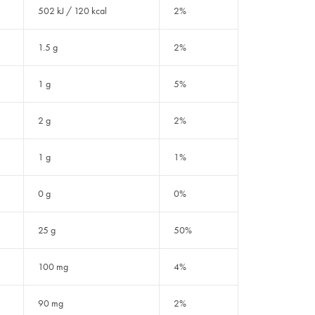
502 kJ / 120 kcal
2%
1.5 g
2%
1 g
5%
2 g
2%
1 g
1%
0 g
0%
25 g
50%
100 mg
4%
90 mg
2%