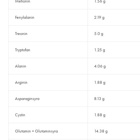
Metionin
1.56 g
Fenylalanin
2.19 g
Treonin
5.0 g
Tryptofan
1.25 g
Alanin
4.06 g
Arginin
1.88 g
Asparaginsyra
8.13 g
Cystin
1.88 g
Glutamin + Glutaminsyra
14.38 g