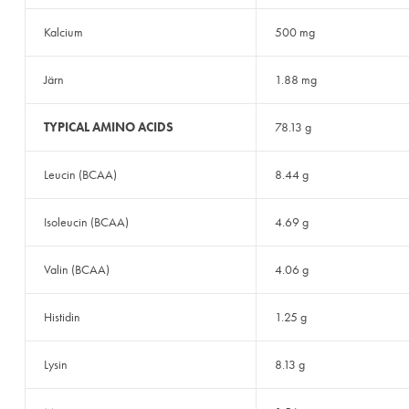
Kalcium
500 mg
Järn
1.88 mg
TYPICAL AMINO ACIDS
78.13 g
Leucin (BCAA)
8.44 g
Isoleucin (BCAA)
4.69 g
Valin (BCAA)
4.06 g
Histidin
1.25 g
Lysin
8.13 g