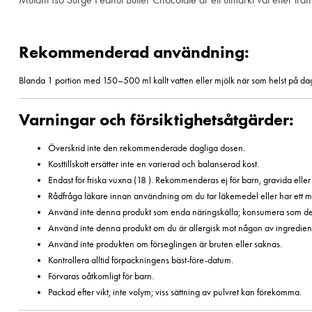
Rekommenderad användning:
Blanda 1 portion med 150–500 ml kallt vatten eller mjölk när som helst på dagen.
Varningar och försiktighetsåtgärder:
Överskrid inte den rekommenderade dagliga dosen.
Kosttillskott ersätter inte en varierad och balanserad kost.
Endast för friska vuxna (18 ). Rekommenderas ej för barn, gravida ell
Rådfråga läkare innan användning om du tar läkemedel eller har ett med
Använd inte denna produkt som enda näringskälla; konsumera som del a
Använd inte denna produkt om du är allergisk mot någon av ingredien
Använd inte produkten om förseglingen är bruten eller saknas.
Kontrollera alltid förpackningens bäst-före-datum.
Förvaras oåtkomligt för barn.
Packad efter vikt, inte volym; viss sättning av pulvret kan förekomma.