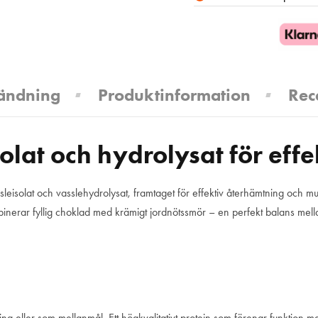
ändning
Produktinformation
Rec
lat och hydrolysat för eff
ssleisolat och vasslehydrolysat, framtaget för effektiv återhämtning och 
nerar fyllig choklad med krämigt jordnötssmör – en perfekt balans mellan
ning eller som mellanmål. Ett högkvalitativt protein som förenar funktion 