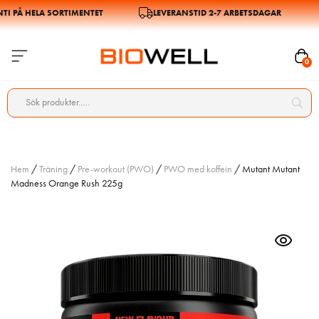
 PÅ HELA SORTIMENTET
LEVERANSTID 2-7 ARBETSDAGAR
0
Hem
/
Träning
/
Pre-workout (PWO)
/
PWO med koffein
/ Mutant Mutant
Madness Orange Rush 225g