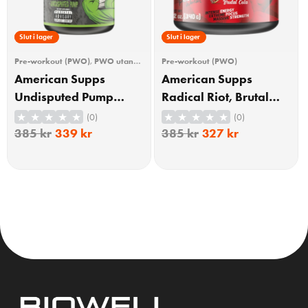
12% Rabatt
Slut i lager
15% Rabatt
Slut i lager
Pre-workout (PWO)
,
PWO utan
Pre-workout (PWO)
koffein
,
Träning
American Supps
American Supps
Undisputed Pump
Radical Riot, Brutal
Booster Peach Ice Tea
Cola 340g
(0)
(0)
510g
385
kr
339
kr
385
kr
327
kr
KÖP
KÖP