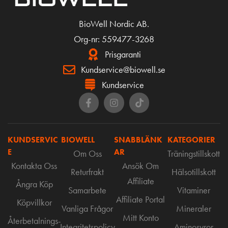
BioWell Nordic AB.
Org-nr: 559477-3268
Prisgaranti
Kundservice@biowell.se
Kundservice
KUNDSERVIC
BIOWELL
SNABBLÄNK
KATEGORIER
E
AR
Om Oss
Träningstillskott
Kontakta Oss
Ansök Om
Returfrakt
Hälsotillskott
Affiliate
Ångra Köp
Samarbete
Vitaminer
Affiliate Portal
Köpvillkor
Vanliga Frågor
Mineraler
Mitt Konto
Återbetalnings-
Integritetspolicy
Aminosyror