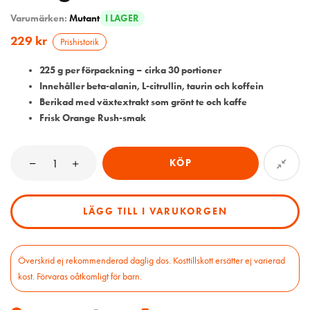
Varumärken:
Mutant
I LAGER
229
kr
Prishistorik
225 g per förpackning – cirka 30 portioner
Innehåller beta-alanin, L-citrullin, taurin och koffein
Berikad med växtextrakt som grönt te och kaffe
Frisk Orange Rush-smak
KÖP
LÄGG TILL I VARUKORGEN
Överskrid ej rekommenderad daglig dos. Kosttillskott ersätter ej varierad
kost. Förvaras oåtkomligt för barn.