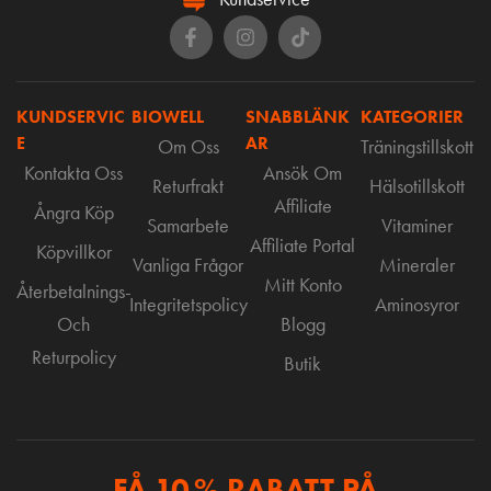
KUNDSERVIC
BIOWELL
SNABBLÄNK
KATEGORIER
E
AR
Om Oss
Träningstillskott
Kontakta Oss
Ansök Om
Returfrakt
Hälsotillskott
Affiliate
Ångra Köp
Samarbete
Vitaminer
Affiliate Portal
Köpvillkor
Vanliga Frågor
Mineraler
Mitt Konto
Återbetalnings-
Integritetspolicy
Aminosyror
Och
Blogg
Returpolicy
Butik
FÅ 10 % RABATT PÅ