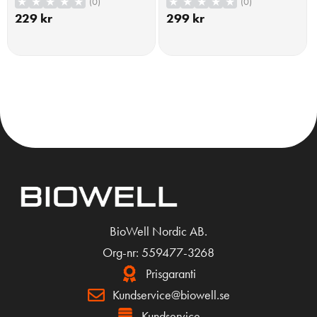
(0)
(0)
229
kr
299
kr
KÖP
KÖP
BioWell Nordic AB.
Org-nr: 559477-3268
Prisgaranti
Kundservice@biowell.se
Kundservice