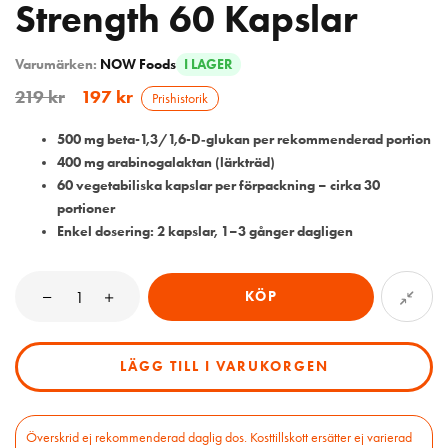
Strength 60 Kapslar
Varumärken:
NOW Foods
I LAGER
219
kr
197
kr
Prishistorik
500 mg beta-1,3/1,6-D‑glukan per rekommenderad portion
400 mg arabinogalaktan (lärkträd)
60 vegetabiliska kapslar per förpackning – cirka 30
portioner
Enkel dosering: 2 kapslar, 1–3 gånger dagligen
KÖP
LÄGG TILL I VARUKORGEN
Överskrid ej rekommenderad daglig dos. Kosttillskott ersätter ej varierad