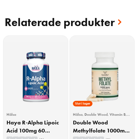
Relaterade produkter
Slut i lager
Hälsa
Hälsa
,
Double Wood
,
Vitamin B
,
Vitaminer
,
Vitaminer & Mineraler
Haya R-Alpha Lipoic
Double Wood
Acid 100mg 60
Methylfolate 1000mcg
Kapslar
120 Kapslar