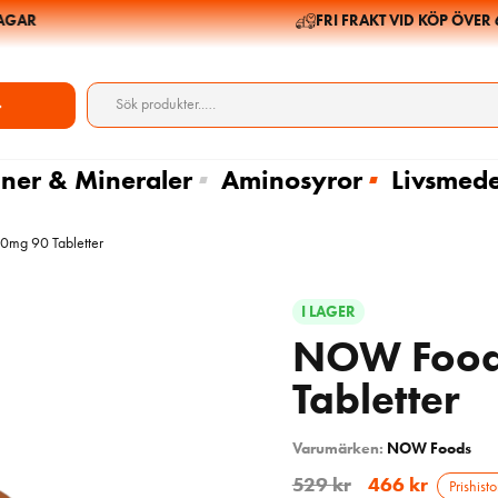
AR
FRI FRAKT VID KÖP ÖVER 699
ner & Mineraler
Aminosyror
Livsmede
g 90 Tabletter
I LAGER
NOW Food
Tabletter
Varumärken:
NOW Foods
529
kr
466
kr
Prishisto