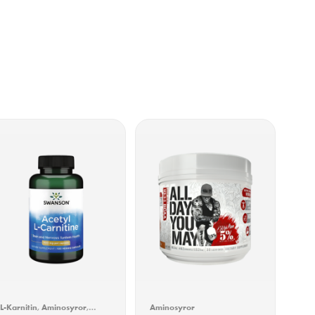
L-Karnitin
,
Aminosyror
,
Aminosyror