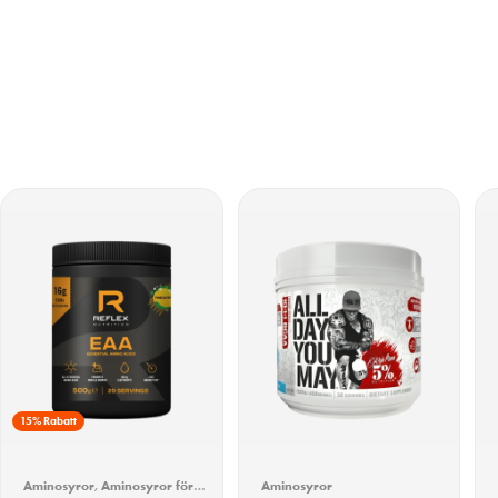
15% Rabatt
Aminosyror
,
Aminosyror för
Aminosyror