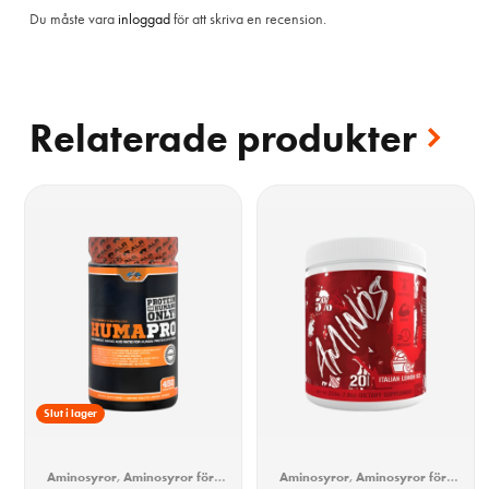
Du måste vara
inloggad
för att skriva en recension.
Relaterade produkter
Slut i lager
Aminosyror
,
Aminosyror för
Aminosyror
,
Aminosyror för