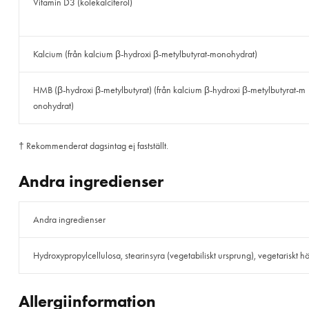
Vitamin D3 (kolekalciferol)
Kalcium (från kalcium β-hydroxi β-metylbutyrat-monohydrat)
HMB (β-hydroxi β-metylbutyrat) (från kalcium β-hydroxi β-metylbutyrat-m
onohydrat)
† Rekommenderat dagsintag ej fastställt.
Andra ingredienser
Andra ingredienser
Hydroxypropylcellulosa, stearinsyra (vegetabiliskt ursprung), vegetariskt höl
Allergiinformation