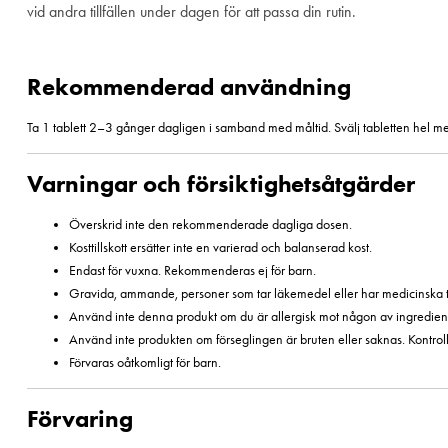
vid andra tillfällen under dagen för att passa din rutin.
Rekommenderad användning
Ta 1 tablett 2–3 gånger dagligen i samband med måltid. Svälj tabletten hel med
Varningar och försiktighetsåtgärder
Överskrid inte den rekommenderade dagliga dosen.
Kosttillskott ersätter inte en varierad och balanserad kost.
Endast för vuxna. Rekommenderas ej för barn.
Gravida, ammande, personer som tar läkemedel eller har medicinska t
Använd inte denna produkt om du är allergisk mot någon av ingredien
Använd inte produkten om förseglingen är bruten eller saknas. Kontroll
Förvaras oåtkomligt för barn.
Förvaring