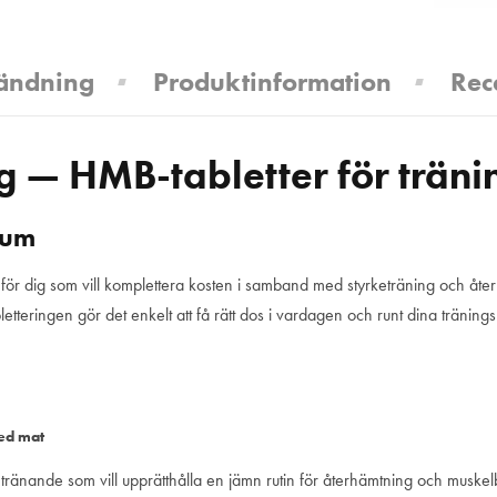
ändning
Produktinformation
Rec
 HMB-tabletter för tränin
ium
för dig som vill komplettera kosten i samband med styrketräning och återh
tteringen gör det enkelt att få rätt dos i vardagen och runt dina träning
ed mat
änande som vill upprätthålla en jämn rutin för återhämtning och muskel