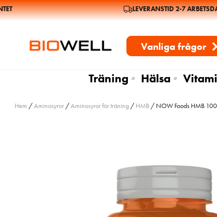
T
LEVERANSTID 2-7 ARBETSDAG
Vanliga frågor
Träning
Hälsa
Vitami
Hem
/
Aminosyror
/
Aminosyror för träning
/
HMB
/ NOW Foods HMB 1000m