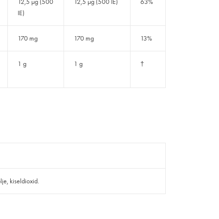
12,5 µg (500
12,5 µg (500 IE)
63%
IE)
170 mg
170 mg
13%
1 g
1 g
†
je, kiseldioxid.