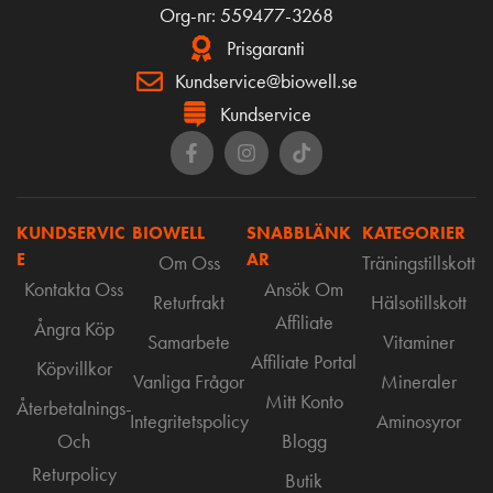
Org-nr: 559477-3268
Prisgaranti
Kundservice@biowell.se
Kundservice
KUNDSERVIC
BIOWELL
SNABBLÄNK
KATEGORIER
E
AR
Om Oss
Träningstillskott
Kontakta Oss
Ansök Om
Returfrakt
Hälsotillskott
Affiliate
Ångra Köp
Samarbete
Vitaminer
Affiliate Portal
Köpvillkor
Vanliga Frågor
Mineraler
Mitt Konto
Återbetalnings-
Integritetspolicy
Aminosyror
Och
Blogg
Returpolicy
Butik