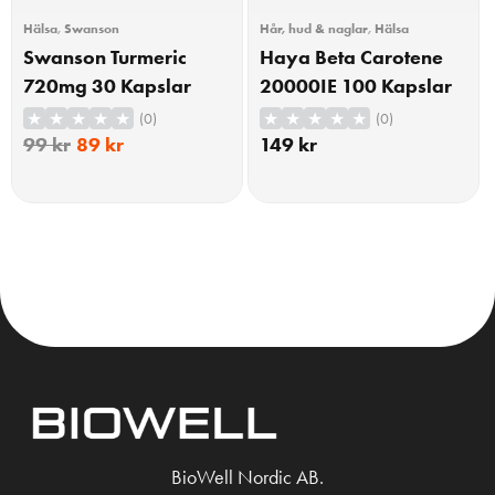
Hälsa
,
Swanson
Hår, hud & naglar
,
Hälsa
Swanson Turmeric
Haya Beta Carotene
720mg 30 Kapslar
20000IE 100 Kapslar
(0)
(0)
99
kr
89
kr
149
kr
KÖP
KÖP
BioWell Nordic AB.