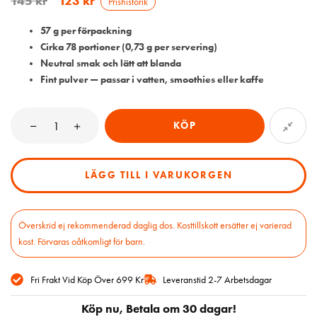
145
kr
123
kr
Prishistorik
57 g per förpackning
Cirka 78 portioner (0,73 g per servering)
Neutral smak och lätt att blanda
Fint pulver — passar i vatten, smoothies eller kaffe
KÖP
LÄGG TILL I VARUKORGEN
Överskrid ej rekommenderad daglig dos. Kosttillskott ersätter ej varierad
kost. Förvaras oåtkomligt för barn.
Fri Frakt Vid Köp Över 699 Kr
Leveranstid 2-7 Arbetsdagar
Köp nu, Betala om 30 dagar!