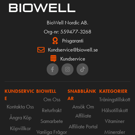
BioWell Nordic AB.
Org-nr: 559477-3268
Prisgaranti
Kundservice@biowell.se
Kundservice
KUNDSERVIC
BIOWELL
SNABBLÄNK
KATEGORIER
E
AR
Om Oss
Träningstillskott
Kontakta Oss
Ansök Om
Returfrakt
Hälsotillskott
Affiliate
Ångra Köp
Samarbete
Vitaminer
Affiliate Portal
Köpvillkor
Vanliga Frågor
Mineraler