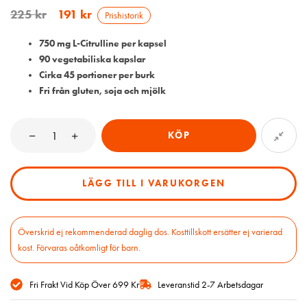
225
kr
191
kr
Prishistorik
750 mg L-Citrulline per kapsel
90 vegetabiliska kapslar
Cirka 45 portioner per burk
Fri från gluten, soja och mjölk
KÖP
LÄGG TILL I VARUKORGEN
Överskrid ej rekommenderad daglig dos. Kosttillskott ersätter ej varierad
kost. Förvaras oåtkomligt för barn.
Fri Frakt Vid Köp Över 699 Kr
Leveranstid 2-7 Arbetsdagar