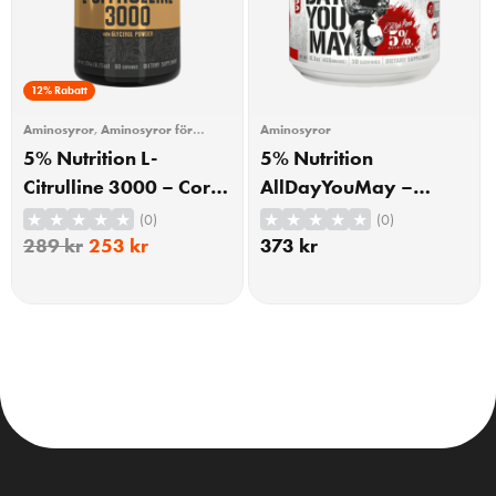
12% Rabatt
Aminosyror
,
Aminosyror för
Aminosyror
träning
,
L-Citrullin
5% Nutrition L-
5% Nutrition
Citrulline 3000 – Core
AllDayYouMay –
Series – 234 grams
Legendary Series,
(0)
(0)
Fruit Punch – 435
289
kr
253
kr
373
kr
grams
KÖP
KÖP