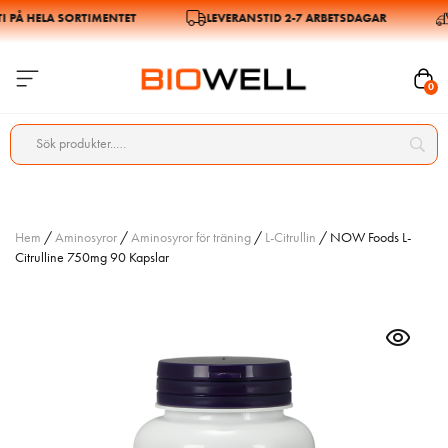
Å HELA SORTIMENTET
LEVERANSTID 2-7 ARBETSDAGAR
F
0
Hem
/
Aminosyror
/
Aminosyror för träning
/
L-Citrullin
/ NOW Foods L-
Citrulline 750mg 90 Kapslar