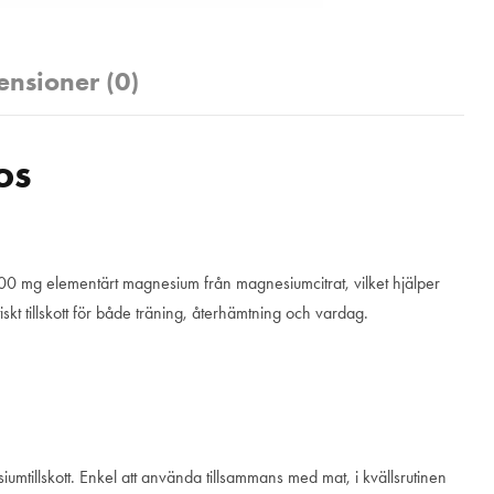
ensioner (0)
os
00 mg elementärt magnesium från magnesiumcitrat, vilket hjälper
kt tillskott för både träning, återhämtning och vardag.
umtillskott. Enkel att använda tillsammans med mat, i kvällsrutinen