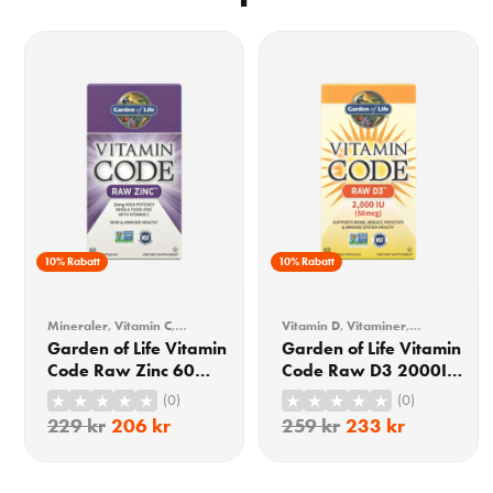
10% Rabatt
10% Rabatt
Mineraler
,
Vitamin C
,
Vitamin D
,
Vitaminer
,
Vitaminer
,
Vitaminer &
Vitaminer & Mineraler
Garden of Life Vitamin
Garden of Life Vitamin
Mineraler
,
Zink
Code Raw Zinc 60
Code Raw D3 2000IU
Kapslar
60 Kapslar
(0)
(0)
229
kr
206
kr
259
kr
233
kr
KÖP
KÖP