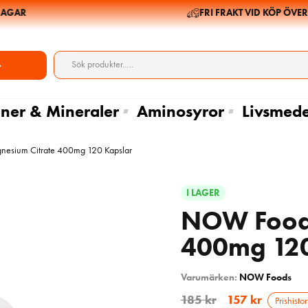
GAR
FRI FRAKT VID KÖP ÖVER 69
ner & Mineraler
Aminosyror
Livsmede
sium Citrate 400mg 120 Kapslar
I LAGER
NOW Foods
400mg 120
Varumärken:
NOW Foods
185
kr
157
kr
Prishistor