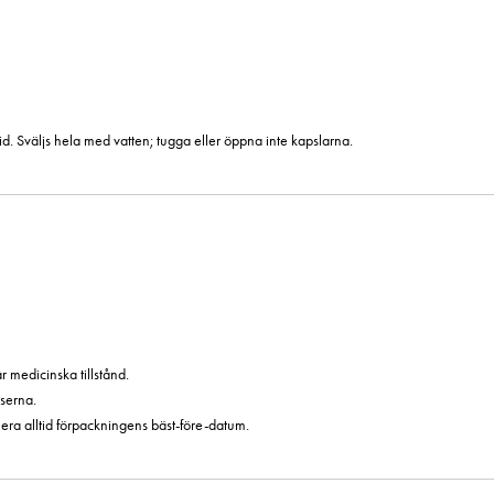
d. Sväljs hela med vatten; tugga eller öppna inte kapslarna.
 medicinska tillstånd.
serna.
era alltid förpackningens bäst-före-datum.