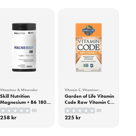
Vitaminer & Mineraler
Vitamin C
,
Vitaminer
,
Vitaminer & Mineraler
Skill Nutrition
Garden of Life Vitamin
Magnesium + B6 180
Code Raw Vitamin C
Kapslar
60 Veganska Kapslar
(0)
(0)
258
kr
225
kr
KÖP
KÖP