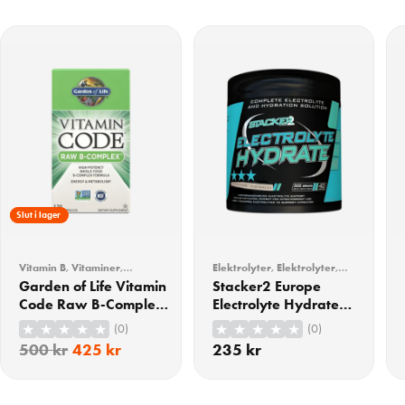
15% Rabatt
Slut i lager
Vitamin B
,
Vitaminer
,
Elektrolyter
,
Elektrolyter
,
Vitaminer & Mineraler
Träning
,
Vitaminer &
Garden of Life Vitamin
Stacker2 Europe
Mineraler
Code Raw B-Complex
Electrolyte Hydrate
120 Veganska Kapslar
Orange Mango 300g
(0)
(0)
500
kr
425
kr
235
kr
KÖP
KÖP