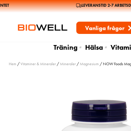
ET
LEVERANSTID 2-7 ARBETSDA
Vanliga frågor
Träning
Hälsa
Vitami
Hem
/
Vitaminer & Mineraler
/
Mineraler
/
Magnesium
/ NOW Foods Magne