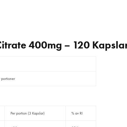
trate 400mg – 120 Kapsla
 portioner
Per portion (3 Kapslar)
% av RI