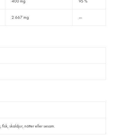
400 mg
95 %
2 667 mg
—
isk, skaldjur, nötter eller sesam.