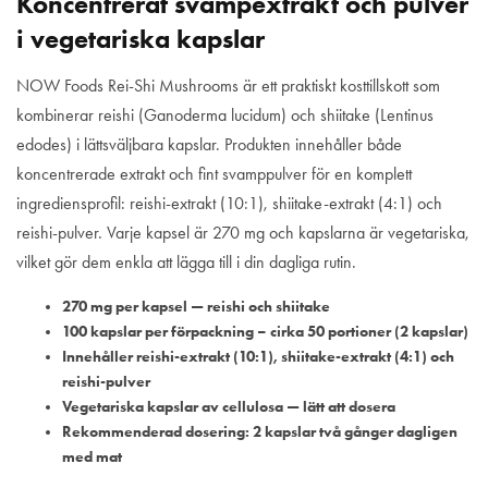
Koncentrerat svampextrakt och pulver
i vegetariska kapslar
NOW Foods Rei-Shi Mushrooms är ett praktiskt kosttillskott som
kombinerar reishi (Ganoderma lucidum) och shiitake (Lentinus
edodes) i lättsväljbara kapslar. Produkten innehåller både
koncentrerade extrakt och fint svamppulver för en komplett
ingrediensprofil: reishi-extrakt (10:1), shiitake-extrakt (4:1) och
reishi-pulver. Varje kapsel är 270 mg och kapslarna är vegetariska,
vilket gör dem enkla att lägga till i din dagliga rutin.
270 mg per kapsel — reishi och shiitake
100 kapslar per förpackning – cirka 50 portioner (2 kapslar)
Innehåller reishi-extrakt (10:1), shiitake-extrakt (4:1) och
reishi-pulver
Vegetariska kapslar av cellulosa — lätt att dosera
Rekommenderad dosering: 2 kapslar två gånger dagligen
med mat