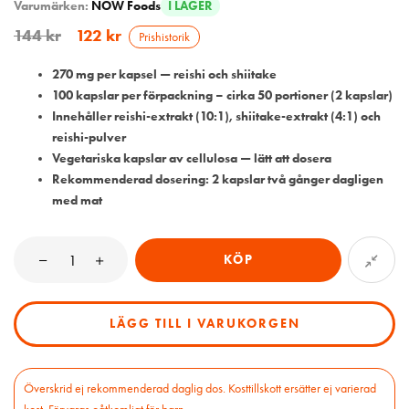
Varumärken:
NOW Foods
I LAGER
144
kr
122
kr
Prishistorik
270 mg per kapsel — reishi och shiitake
100 kapslar per förpackning – cirka 50 portioner (2 kapslar)
Innehåller reishi-extrakt (10:1), shiitake-extrakt (4:1) och
reishi-pulver
Vegetariska kapslar av cellulosa — lätt att dosera
Rekommenderad dosering: 2 kapslar två gånger dagligen
med mat
KÖP
LÄGG TILL I VARUKORGEN
Överskrid ej rekommenderad daglig dos. Kosttillskott ersätter ej varierad