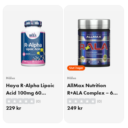
Slut i lager
Hälsa
Hälsa
Haya R-Alpha Lipoic
AllMax Nutrition
Acid 100mg 60
R+ALA Complex – 60
Kapslar
kapslar
(0)
(0)
229
kr
249
kr