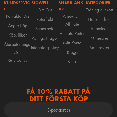
KUNDSERVIC
BIOWELL
SNABBLÄNK
KATEGORIER
E
AR
Om Oss
Träningstillskott
Kontakta Oss
Ansök Om
Returfrakt
Hälsotillskott
Affiliate
Ångra Köp
Samarbete
Vitaminer
Affiliate Portal
Köpvillkor
Vanliga Frågor
Mineraler
Mitt Konto
Återbetalnings-
Integritetspolicy
Aminosyror
Och
Blogg
Returpolicy
Butik
FÅ 10 % RABATT PÅ
DITT FÖRSTA KÖP