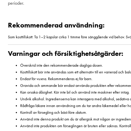
perioder.
Rekommenderad användning:
Som kosttillskott: Ta 1–2 kapslar cirka 1 timme före sänggående vid behov. Sväl
Varningar och försiktighetsåtgärder:
Överskrid inte den rekommenderade dagliga dosen.
Kosttillskott bör inte användas som ett alternativ till en varierad och ba
Endast för vuxna. Rekommenderas ej för barn.
Gravida och ammande bör endast använda produkten efter rekommend
Kan orsaka dåsighet. Kör inte bil och använd inte maskiner efter intag.
Undvik alkohol. Ingredienserna kan interagera med alkohol, sedativa
Rådfråga läkare innan användning om du tar andra läkemedel eller har e
Kontroll av försegling och bäst-före-datum.
Använd inte denna produkt om du är allergisk mot någon av ingredien
Använd inte produkten om förseglingen är bruten eller saknas. Kontroll