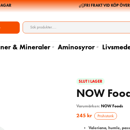
GAR
FRI FRAKT VID KÖP ÖVER 69
ner & Mineraler
Aminosyror
Livsmede
SLUT I LAGER
NOW Foods
Varumärken:
NOW Foods
245
kr
Prishistorik
Valeriana, humle, pa