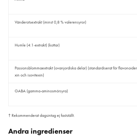
Vänderotsextrakt (minst 0,8 % valerensyror)
Humle (4:1-extrakt) (kottar)
Passionsblommaextrakt (ovanjordiska delar) (standardiserat för flavonoider
xin och isovitexin)
GABA (gamma-aminosmörsyra)
† Rekommenderat dagsintag ej fastställt.
Andra ingredienser