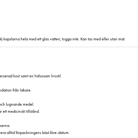
j kapslarna hela med ett glas vatten; tugga inte. Kan tas med eller utan mat.
lanserad kost samt en hälsosam livsstil.
ation från läkare.
 och lugnande medel.
tt medicinskt tillstånd.
serna.
era alltid förpackningens bäst-före-datum.