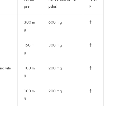
psel
pslar)
RI
300 m
600 mg
†
g
150 m
300 mg
†
g
na vite
100 m
200 mg
†
g
100 m
200 mg
†
g