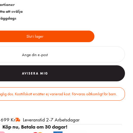
ortioner
ta att svälja
 läggdags
Slut i lager
AVISERA MIG
r 699 Kr
Leveranstid 2-7 Arbetsdagar
Köp nu, Betala om 30 dagar!