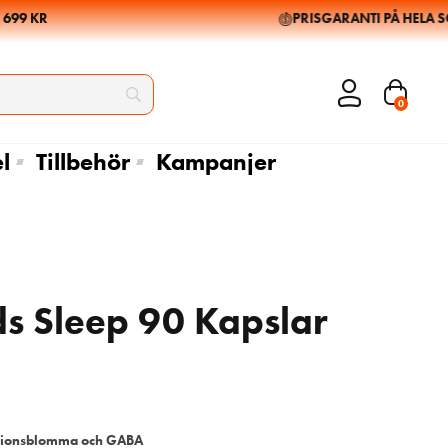
9 KR
PRISGARANTI PÅ HELA SOR
0
l
Tillbehör
Kampanjer
 Sleep 90 Kapslar
186
345
kr
kr
219
kr
ssionsblomma och GABA