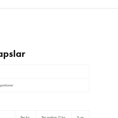
apslar
 portioner
Per ka
Per portion (2 ka
% av