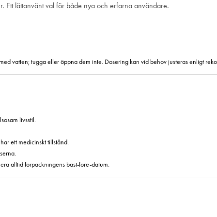
. Ett lättanvänt val för både nya och erfarna användare.
 med vatten; tugga eller öppna dem inte. Dosering kan vid behov justeras enligt re
sosam livsstil.
r ett medicinskt tillstånd.
serna.
era alltid förpackningens bäst-före-datum.