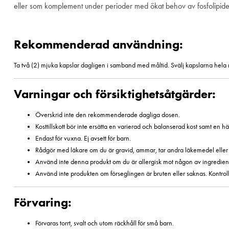
eller som komplement under perioder med ökat behov av fosfolipider
Rekommenderad användning:
Ta två (2) mjuka kapslar dagligen i samband med måltid. Svälj kapslarna hela
Varningar och försiktighetsåtgärder:
Överskrid inte den rekommenderade dagliga dosen.
Kosttillskott bör inte ersätta en varierad och balanserad kost samt en häl
Endast för vuxna. Ej avsett för barn.
Rådgör med läkare om du är gravid, ammar, tar andra läkemedel eller ha
Använd inte denna produkt om du är allergisk mot någon av ingredien
Använd inte produkten om förseglingen är bruten eller saknas. Kontroll
Förvaring:
Förvaras torrt, svalt och utom räckhåll för små barn.