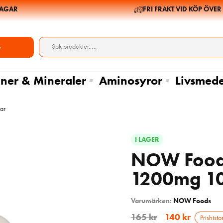
AR
FRI FRAKT VID KÖP ÖVER 69
ner & Mineraler
Aminosyror
Livsmede
ar
I LAGER
NOW Foods
1200mg 10
Varumärken:
NOW Foods
165
kr
140
kr
Prishisto