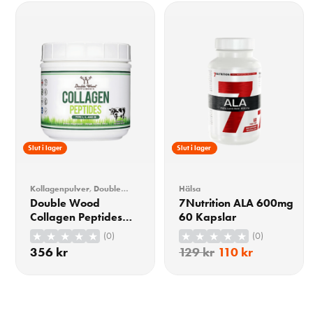
Slut i lager
15% Rabatt
Slut i lager
Kollagenpulver
,
Double
Hälsa
Wood
,
Hälsa
,
Hår, hud &
Double Wood
7Nutrition ALA 600mg
naglar
,
Kollagentillskott
Collagen Peptides
60 Kapslar
456g
(0)
(0)
356
kr
129
kr
110
kr
KÖP
KÖP