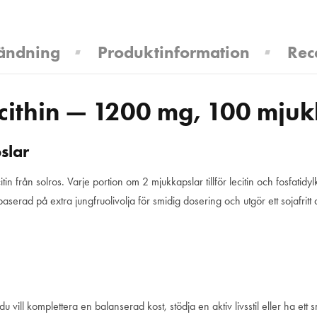
ändning
Produktinformation
Rec
ithin — 1200 mg, 100 mjuk
pslar
itin från solros. Varje portion om 2 mjukkapslar tillför lecitin och fosfati
rad på extra jungfruolivolja för smidig dosering och utgör ett sojafritt altern
du vill komplettera en balanserad kost, stödja en aktiv livsstil eller ha ett