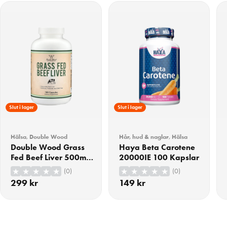
Slut i lager
Slut i lager
Hälsa
,
Double Wood
Hår, hud & naglar
,
Hälsa
Double Wood Grass
Haya Beta Carotene
Fed Beef Liver 500mg
20000IE 100 Kapslar
180 Kapslar
(0)
(0)
299
kr
149
kr
KÖP
KÖP