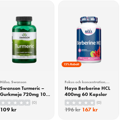
15% Rabatt
Hälsa
,
Swanson
Fokus och koncentration
,
Hälsa
Swanson Turmeric –
Haya Berberine HCL
Gurkmeja 720mg 100
400mg 60 Kapslar
Kapslar
(0)
(0)
109
kr
196
kr
167
kr
KÖP
KÖP