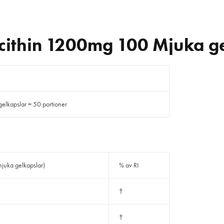
ithin 1200mg 100 Mjuka g
elkapslar = 50 portioner
mjuka gelkapslar)
% av RI
†
†