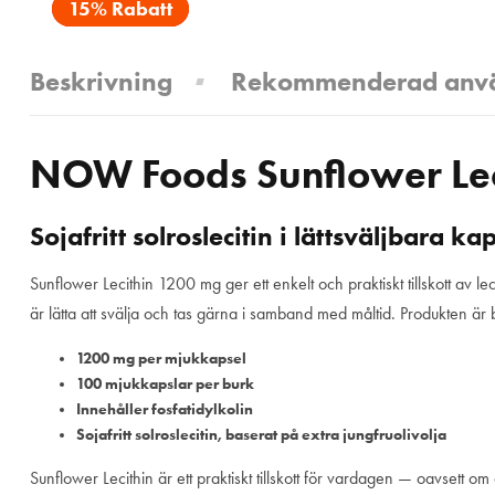
15% Rabatt
Beskrivning
Rekommenderad anv
NOW Foods Sunflower Lec
Sojafritt solroslecitin i lättsväljbara ka
Sunflower Lecithin 1200 mg ger ett enkelt och praktiskt tillskott av lec
är lätta att svälja och tas gärna i samband med måltid. Produkten är base
1200 mg per mjukkapsel
100 mjukkapslar per burk
Innehåller fosfatidylkolin
Sojafritt solroslecitin, baserat på extra jungfruolivolja
Sunflower Lecithin är ett praktiskt tillskott för vardagen — oavsett om 