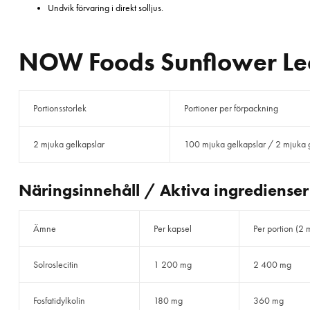
Undvik förvaring i direkt solljus.
NOW Foods Sunflower Lec
Portionsstorlek
Portioner per förpackning
2 mjuka gelkapslar
100 mjuka gelkapslar / 2 mjuka g
Näringsinnehåll / Aktiva ingredienser
Ämne
Per kapsel
Per portion (2 
Solroslecitin
1 200 mg
2 400 mg
Fosfatidylkolin
180 mg
360 mg