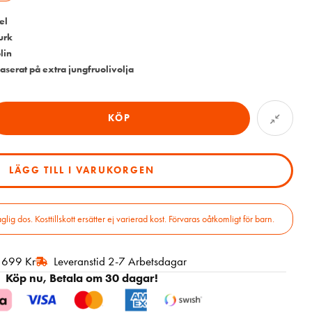
el
urk
lin
 baserat på extra jungfruolivolja
KÖP
LÄGG TILL I VARUKORGEN
 dos. Kosttillskott ersätter ej varierad kost. Förvaras oåtkomligt för barn.
r 699 Kr
Leveranstid 2-7 Arbetsdagar
Köp nu, Betala om 30 dagar!