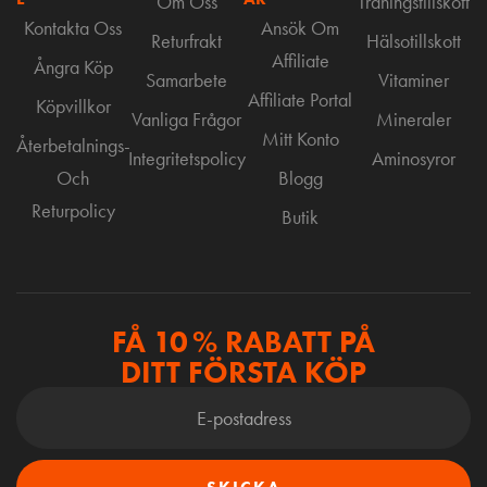
Om Oss
Träningstillskott
Kontakta Oss
Ansök Om
Returfrakt
Hälsotillskott
Affiliate
Ångra Köp
Samarbete
Vitaminer
Affiliate Portal
Köpvillkor
Vanliga Frågor
Mineraler
Mitt Konto
Återbetalnings-
Integritetspolicy
Aminosyror
Och
Blogg
Returpolicy
Butik
FÅ 10 % RABATT PÅ
DITT FÖRSTA KÖP