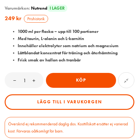
Varumärken:
Nutrend
I LAGER
249
kr
Prishistorik
1000 ml per flaska – upp till 100 portioner
Med taurin, L-alanin och L-karnitin
Innehåller elektrolyter som natrium och magnesium
Lättblandat koncentrat för träning och återhämtning
Frisk smak av hallon och tranbär
KÖP
LÄGG TILL I VARUKORGEN
Överskrid ej rekommenderad daglig dos. Kosttillskott ersätter ej varierad
kost. Förvaras oåtkomligt för barn.