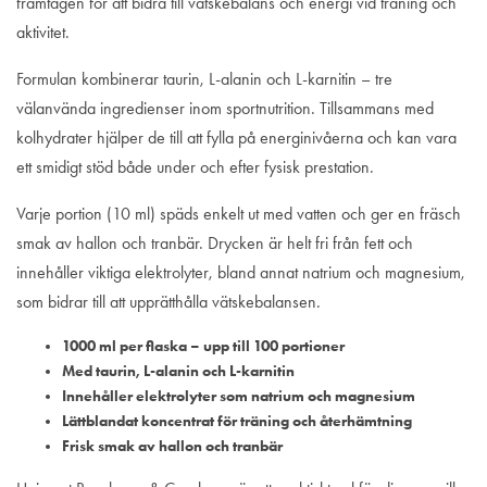
framtagen för att bidra till vätskebalans och energi vid träning och
aktivitet.
Formulan kombinerar taurin, L-alanin och L-karnitin – tre
välanvända ingredienser inom sportnutrition. Tillsammans med
kolhydrater hjälper de till att fylla på energinivåerna och kan vara
ett smidigt stöd både under och efter fysisk prestation.
Varje portion (10 ml) späds enkelt ut med vatten och ger en fräsch
smak av hallon och tranbär. Drycken är helt fri från fett och
innehåller viktiga elektrolyter, bland annat natrium och magnesium,
som bidrar till att upprätthålla vätskebalansen.
1000 ml per flaska – upp till 100 portioner
Med taurin, L-alanin och L-karnitin
Innehåller elektrolyter som natrium och magnesium
Lättblandat koncentrat för träning och återhämtning
Frisk smak av hallon och tranbär