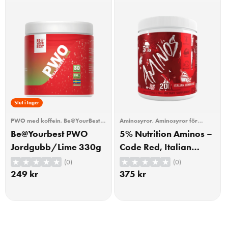
Slut i lager
PWO med koffein
,
Be@YourBest
,
Aminosyror
,
Aminosyror för
Pre-workout (PWO)
,
Träning
träning
,
BCAA
,
BCAA/EAA
,
EAA
,
Be@Yourbest PWO
5% Nutrition Aminos –
Träning
Jordgubb/Lime 330g
Code Red, Italian
Lemon Ice – 224
(0)
(0)
grams
249
kr
375
kr
KÖP