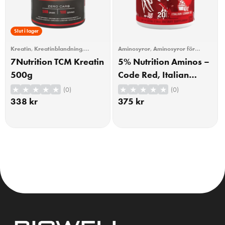
Slut i lager
Kreatin
,
Kreatinblandning
,
Aminosyror
,
Aminosyror för
Träning
träning
,
BCAA
,
BCAA/EAA
,
EAA
,
7Nutrition TCM Kreatin
5% Nutrition Aminos –
Träning
500g
Code Red, Italian
Lemon Ice – 224
(0)
(0)
grams
338
kr
375
kr
KÖP
KÖP