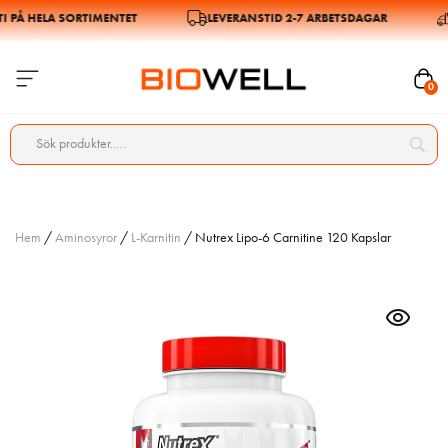
Å HELA SORTIMENTET
LEVERANSTID 2-7 ARBETSDAGAR
F
0
Hem
/
Aminosyror
/
L-Karnitin
/ Nutrex Lipo-6 Carnitine 120 Kapslar