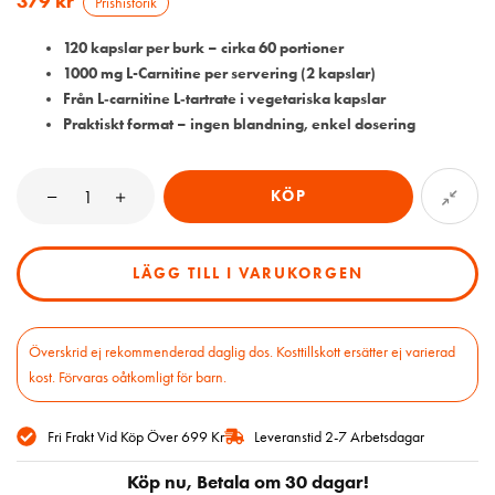
379
kr
Prishistorik
120 kapslar per burk – cirka 60 portioner
1000 mg L-Carnitine per servering (2 kapslar)
Från L‑carnitine L‑tartrate i vegetariska kapslar
Praktiskt format – ingen blandning, enkel dosering
KÖP
LÄGG TILL I VARUKORGEN
Överskrid ej rekommenderad daglig dos. Kosttillskott ersätter ej varierad
kost. Förvaras oåtkomligt för barn.
Fri Frakt Vid Köp Över 699 Kr
Leveranstid 2-7 Arbetsdagar
Köp nu, Betala om 30 dagar!