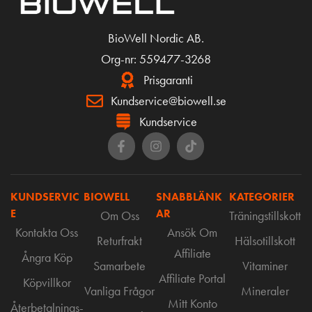
BioWell Nordic AB.
Org-nr: 559477-3268
Prisgaranti
Kundservice@biowell.se
Kundservice
KUNDSERVIC
BIOWELL
SNABBLÄNK
KATEGORIER
E
AR
Om Oss
Träningstillskott
Kontakta Oss
Ansök Om
Returfrakt
Hälsotillskott
Affiliate
Ångra Köp
Samarbete
Vitaminer
Affiliate Portal
Köpvillkor
Vanliga Frågor
Mineraler
Mitt Konto
Återbetalnings-