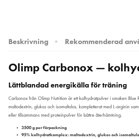
Beskrivning
Rekommenderad anv
Olimp Carbonox — kolhyd
Lättblandad energikälla för träning
Carbonox från Olimp Nutrition är ett kolhydratpulver i smaken Blue 
maltodextrin, glukos och isomaltulos, kompletterat med L-arginin samt
eller tillsammans med proteinpulver för bättre återhämtning.
3500 g per förpackning
95% kolhydratkomplex: maltodextrin, glukos och isomaltul