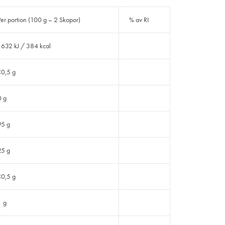
Per portion (100 g – 2 Skopor)
% av RI
1632 kJ / 384 kcal
<0,5 g
0 g
95 g
25 g
<0,5 g
1 g