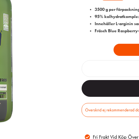
3500 g per förpacknin
95% kolhydratkomplex:
Innehåller L-arginin s
Fräsch Blue Raspberry
Fri Frakt Vid Köp Öve