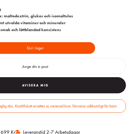
g
 maltodextrin, glukos och isomaltulos
amt utvalda vitaminer och mineraler
-smak och lättblandad konsistens
Slut i lager
AVISERA MIG
r 699 Kr
Leveranstid 2-7 Arbetsdagar