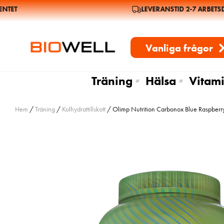
ET
LEVERANSTID 2-7 ARBETSDA
Vanliga frågor
Träning
Hälsa
Vitami
Hem
/
Träning
/
Kolhydrattillskott
/ Olimp Nutrition Carbonox Blue Raspber