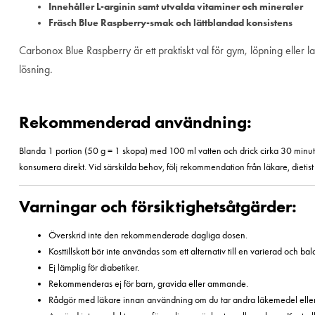
Innehåller L-arginin samt utvalda vitaminer och mineraler
Fräsch Blue Raspberry-smak och lättblandad konsistens
Carbonox Blue Raspberry är ett praktiskt val för gym, löpning eller
lösning.
Rekommenderad användning:
Blanda 1 portion (50 g = 1 skopa) med 100 ml vatten och drick cirka 30 minuter 
konsumera direkt. Vid särskilda behov, följ rekommendation från läkare, dietist 
Varningar och försiktighetsåtgärder:
Överskrid inte den rekommenderade dagliga dosen.
Kosttillskott bör inte användas som ett alternativ till en varierad och ba
Ej lämplig för diabetiker.
Rekommenderas ej för barn, gravida eller ammande.
Rådgör med läkare innan användning om du tar andra läkemedel eller 