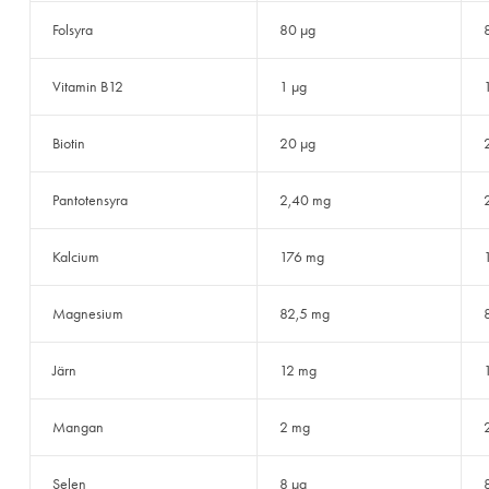
Folsyra
80 µg
Vitamin B12
1 µg
Biotin
20 µg
Pantotensyra
2,40 mg
Kalcium
176 mg
Magnesium
82,5 mg
Järn
12 mg
Mangan
2 mg
Selen
8 µg