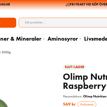
GAR
FRI FRAKT VID KÖP ÖVER 6
ner & Mineraler
Aminosyror
Livsmede
ry 3500g
SLUT I LAGER
Olimp Nut
Raspberry
Varumärken:
Olimp Nutrition
569
kr
Prishistorik