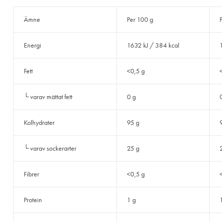
Ämne
Per 100 g
Energi
1632 kJ / 384 kcal
Fett
<0,5 g
└ varav mättat fett
0 g
Kolhydrater
95 g
└ varav sockerarter
25 g
Fibrer
<0,5 g
Protein
1 g