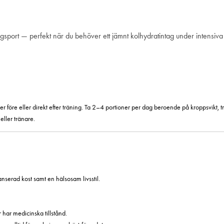
 lagsport — perfekt när du behöver ett jämnt kolhydratintag under intens
före eller direkt efter träning. Ta 2–4 portioner per dag beroende på kroppsvikt, trä
eller tränare.
lanserad kost samt en hälsosam livsstil.
har medicinska tillstånd.