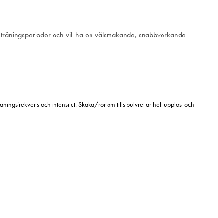
iva träningsperioder och vill ha en välsmakande, snabbverkande
ningsfrekvens och intensitet. Skaka/rör om tills pulvret är helt upplöst och