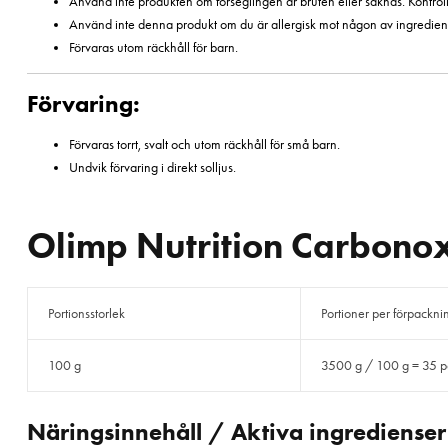
Använd inte produkten om förseglingen är bruten eller saknas. Kontroll
Använd inte denna produkt om du är allergisk mot någon av ingredien
Förvaras utom räckhåll för barn.
Förvaring:
Förvaras torrt, svalt och utom räckhåll för små barn.
Undvik förvaring i direkt solljus.
Olimp Nutrition Carbono
Portionsstorlek
Portioner per förpackni
100 g
3500 g / 100 g = 35 p
Näringsinnehåll / Aktiva ingredienser