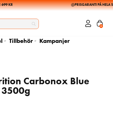
99 KR
PRISGARANTI PÅ HELA SOR
0
l
Tillbehör
Kampanjer
rition Carbonox Blue
 3500g
219
569
kr
kr