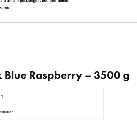
era alltid förpackningens bäst-före-datum.
serna.
x Blue Raspberry – 3500 g
ng
ortioner