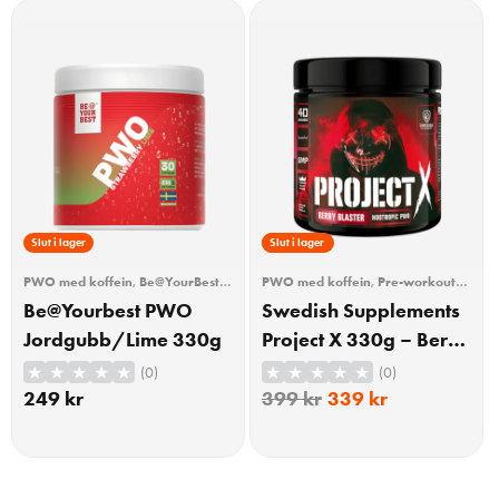
Slut i lager
15% Rabatt
Slut i lager
PWO med koffein
,
Be@YourBest
,
PWO med koffein
,
Pre-workout
Pre-workout (PWO)
,
Träning
(PWO)
,
Träning
Be@Yourbest PWO
Swedish Supplements
Jordgubb/Lime 330g
Project X 330g – Berry
Blaster
(0)
(0)
249
kr
399
kr
339
kr