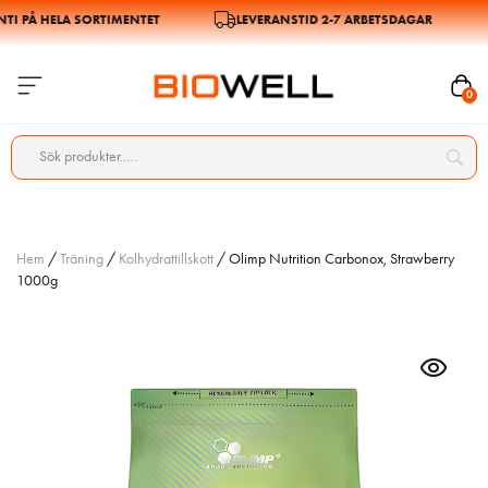
 PÅ HELA SORTIMENTET
LEVERANSTID 2-7 ARBETSDAGAR
0
Hem
/
Träning
/
Kolhydrattillskott
/ Olimp Nutrition Carbonox, Strawberry
1000g