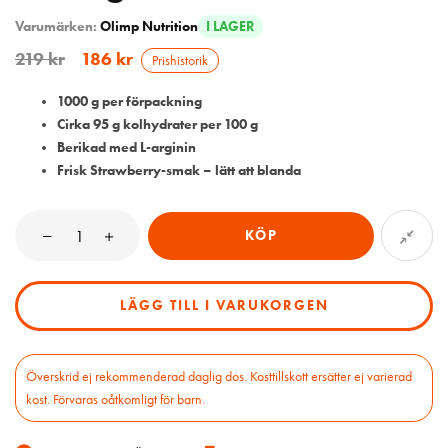
Varumärken:
Olimp Nutrition
I LAGER
219
kr
186
kr
Prishistorik
1000 g per förpackning
Cirka 95 g kolhydrater per 100 g
Berikad med L-arginin
Frisk Strawberry-smak – lätt att blanda
KÖP
LÄGG TILL I VARUKORGEN
Överskrid ej rekommenderad daglig dos. Kosttillskott ersätter ej varierad
kost. Förvaras oåtkomligt för barn.