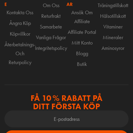
E
AR
Om Oss
Träningstillskott
Kontakta Oss
Ansök Om
Returfrakt
Hälsotillskott
Affiliate
Ångra Köp
Samarbete
Vitaminer
Affiliate Portal
Köpvillkor
Vanliga Frågor
Mineraler
Mitt Konto
Återbetalnings-
Integritetspolicy
Aminosyror
Och
Blogg
Returpolicy
Butik
FÅ 10 % RABATT PÅ
DITT FÖRSTA KÖP