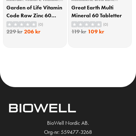
Vitaminer & Mineraler
,
Zink
Vitaminer & Mineraler
Garden of Life Vitamin
Great Earth Multi
Code Raw Zinc 60
Mineral 60 Tabletter
Kapslar
(0)
(0)
229
kr
206
kr
119
kr
109
kr
KÖP
KÖP
BioWell Nordic AB.
Org-nr: 559477-3268