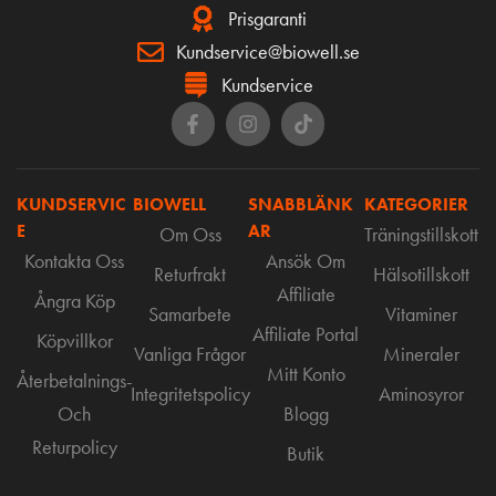
Prisgaranti
Kundservice@biowell.se
Kundservice
KUNDSERVIC
BIOWELL
SNABBLÄNK
KATEGORIER
E
AR
Om Oss
Träningstillskott
Kontakta Oss
Ansök Om
Returfrakt
Hälsotillskott
Affiliate
Ångra Köp
Samarbete
Vitaminer
Affiliate Portal
Köpvillkor
Vanliga Frågor
Mineraler
Mitt Konto
Återbetalnings-
Integritetspolicy
Aminosyror
Och
Blogg
Returpolicy
Butik