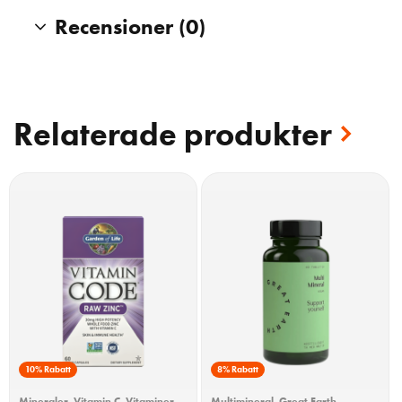
Recensioner (0)
Relaterade produkter
10% Rabatt
8% Rabatt
Mineraler
,
Vitamin C
,
Vitaminer
,
Multimineral
,
Great Earth
,