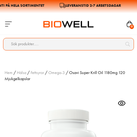
 PÅ HELA SORTIMENTET
LEVERANSTID 2-7 ARBETSDAGAR
0
Hem
/
Hälsa
/
Fettsyror
/
Omega-3
/ Osavi Super Krill Oil 1180mg 120
Mjukgelkapslar