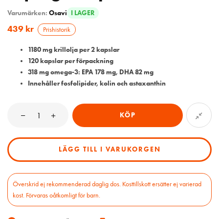
Varumärken:
Osavi
I LAGER
439
kr
Prishistorik
1180 mg krillolja per 2 kapslar
120 kapslar per förpackning
318 mg omega-3: EPA 178 mg, DHA 82 mg
Innehåller fosfolipider, kolin och astaxanthin
KÖP
LÄGG TILL I VARUKORGEN
Överskrid ej rekommenderad daglig dos. Kosttillskott ersätter ej varierad
kost. Förvaras oåtkomligt för barn.