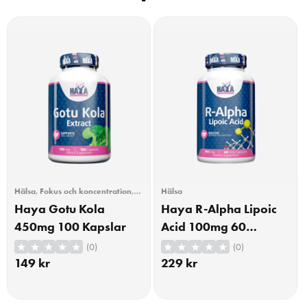
Hälsa
,
Fokus och koncentration
,
Hälsa
Hår, hud & naglar
Haya Gotu Kola
Haya R-Alpha Lipoic
450mg 100 Kapslar
Acid 100mg 60
Kapslar
(0)
(0)
149
kr
229
kr