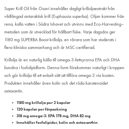
Super Krill Oil från Osavi innehåller dagligt krilloljaextrakt från
vildfångad antaraktisk krill (Euphausia superba). Oljan kommer från
rena, kalla vatten i Södra Ishavet och utvinns med Eco-Harvesting–
metoden som är utvecklad för hållbart fiske. Varje dagsdos ger
1180 mg SUPERBA Boost krillolja, en råvara som har studerats i
flera kliniska sammanhang och är MSC-certifierad.
Krillolja är en naturlig källa till omega-3-fettsyrorna EPA och DHA
bundna i fosfolipidform. Denna form förekommer naturligt i kroppen
och gör krillolja till ett enkelt sätt att tillföra omega-3 via kosten.
Produkten innehåller även kolin och det röda karotenoidet
astaxantin.
1180 mg krillolja per 2 kapslar
120 kapslar per förpackning
318 mg omega-3: EPA 178 mg, DHA 82 mg
Innehåller fosfolipider, kolin och astaxanthin