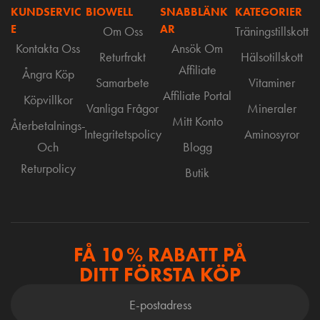
KUNDSERVIC
BIOWELL
SNABBLÄNK
KATEGORIER
E
AR
Om Oss
Träningstillskott
Kontakta Oss
Ansök Om
Returfrakt
Hälsotillskott
Affiliate
Ångra Köp
Samarbete
Vitaminer
Affiliate Portal
Köpvillkor
Vanliga Frågor
Mineraler
Mitt Konto
Återbetalnings-
Integritetspolicy
Aminosyror
Och
Blogg
Returpolicy
Butik
FÅ 10 % RABATT PÅ
DITT FÖRSTA KÖP