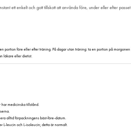
ant ett enkelt och gott tillskott att använda före, under eller efter passet 
en portion före eller efter träning. På dagar utan träning: ta en portion på morgonen
läkare eller dietist.
har medicinska tillstånd.
serna.
era alltid förpackningens bäst-före-datum.
 L-leucin och L-isoleucin; detta är normalt.