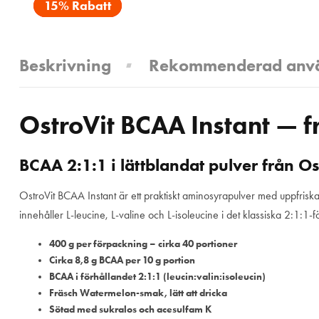
15% Rabatt
Beskrivning
Rekommenderad anv
OstroVit BCAA Instant —
BCAA 2:1:1 i lättblandat pulver från Os
OstroVit BCAA Instant är ett praktiskt aminosyrapulver med uppfrisk
innehåller L-leucine, L-valine och L-isoleucine i det klassiska 2:1:1-f
400 g per förpackning – cirka 40 portioner
Cirka 8,8 g BCAA per 10 g portion
BCAA i förhållandet 2:1:1 (leucin:valin:isoleucin)
Fräsch Watermelon-smak, lätt att dricka
Sötad med sukralos och acesulfam K