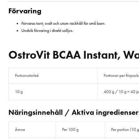
Förvaring
Förvaras torrt, svalt och utom räckhåll för små barn.
Undvik förvaring i direkt solljus.
OstroVit BCAA Instant, W
Portionsstorlek
Portioner per förpac
10 g
400 g / 10 g = 40 po
Näringsinnehåll / Aktiva ingredienser
Ämne
Per 100 g
Per portion (10 