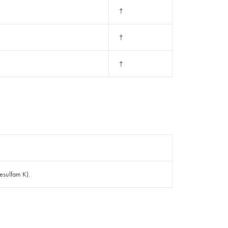
†
†
†
esulfam K).