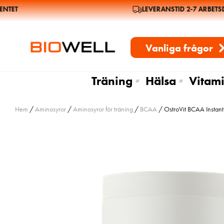
TET
LEVERANSTID 2-7 ARBETSD
Vanliga frågor
Träning
Hälsa
Vitami
Hem
/
Aminosyror
/
Aminosyror för träning
/
BCAA
/ OstroVit BCAA Instan