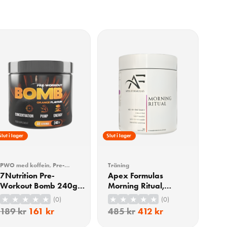
15% Rabatt
Slut i lager
15% Rabatt
Slut i lager
PWO med koffein
,
Pre-
Träning
workout (PWO)
,
Träning
7Nutrition Pre-
Apex Formulas
Workout Bomb 240g –
Morning Ritual,
Orange
Summer Fruits 600g
(0)
(0)
189
kr
161
kr
485
kr
412
kr