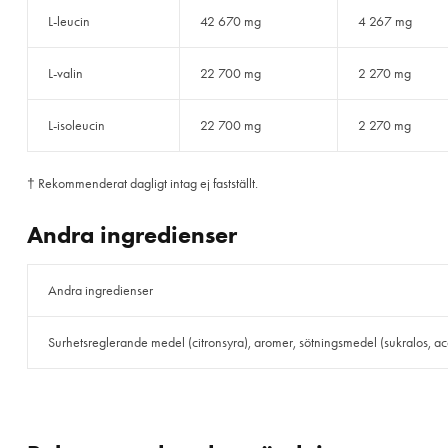
L-leucin
42 670 mg
4 267 mg
L-valin
22 700 mg
2 270 mg
L-isoleucin
22 700 mg
2 270 mg
† Rekommenderat dagligt intag ej fastställt.
Andra ingredienser
Andra ingredienser
Surhetsreglerande medel (citronsyra), aromer, sötningsmedel (sukralos, ac