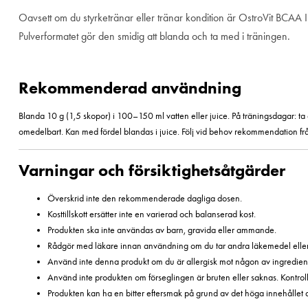
Oavsett om du styrketränar eller tränar kondition är OstroVit BCAA Inst
Pulverformatet gör den smidig att blanda och ta med i träningen.
Rekommenderad användning
Blanda 10 g (1,5 skopor) i 100–150 ml vatten eller juice. På träningsdagar: ta 
omedelbart. Kan med fördel blandas i juice. Följ vid behov rekommendation från 
Varningar och försiktighetsåtgärder
Överskrid inte den rekommenderade dagliga dosen.
Kosttillskott ersätter inte en varierad och balanserad kost.
Produkten ska inte användas av barn, gravida eller ammande.
Rådgör med läkare innan användning om du tar andra läkemedel eller 
Använd inte denna produkt om du är allergisk mot någon av ingredien
Använd inte produkten om förseglingen är bruten eller saknas. Kontroll
Produkten kan ha en bitter eftersmak på grund av det höga innehållet av