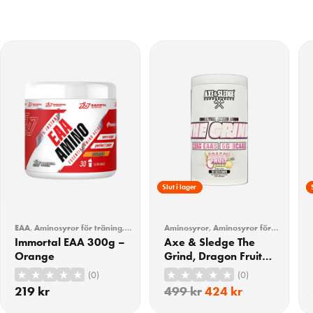
15% Rabatt
Slut i lager
EAA
,
Aminosyror för träning
,
Aminosyror
,
Aminosyror för
BCAA/EAA
,
Träning
träning
,
Träning
Immortal EAA 300g –
Axe & Sledge The
Orange
Grind, Dragon Fruit
Yuzu 501g
(0)
(0)
219
kr
499
kr
424
kr