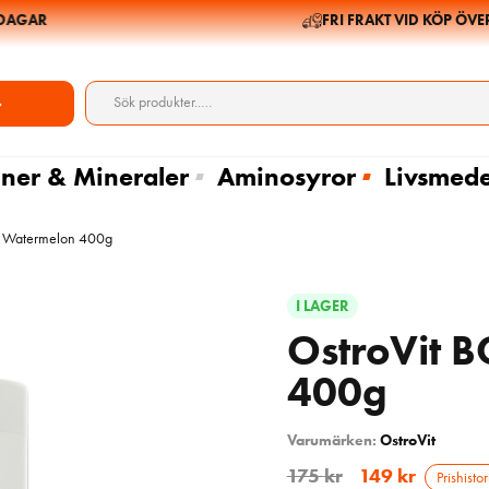
AGAR
FRI FRAKT VID KÖP ÖVER 6
ner & Mineraler
Aminosyror
Livsmede
t Watermelon 400g
I LAGER
OstroVit 
400g
Varumärken:
OstroVit
175
kr
149
kr
Prishistor