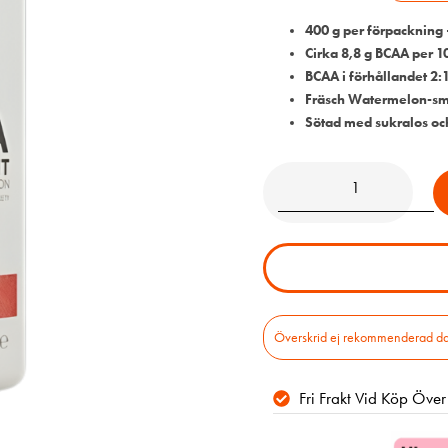
400 g per förpackning 
Cirka 8,8 g BCAA per 10
BCAA i förhållandet 2:1
Fräsch Watermelon-smak
Sötad med sukralos oc
Överskrid ej rekommenderad daglig
Fri Frakt Vid Köp Öve