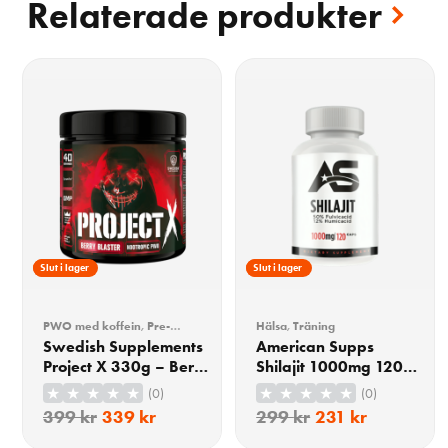
Relaterade produkter
15% Rabatt
Slut i lager
23% Rabatt
Slut i lager
PWO med koffein
,
Pre-
Hälsa
,
Träning
workout (PWO)
,
Träning
Swedish Supplements
American Supps
Project X 330g – Berry
Shilajit 1000mg 120
Blaster
Kapslar
(0)
(0)
399
kr
339
kr
299
kr
231
kr