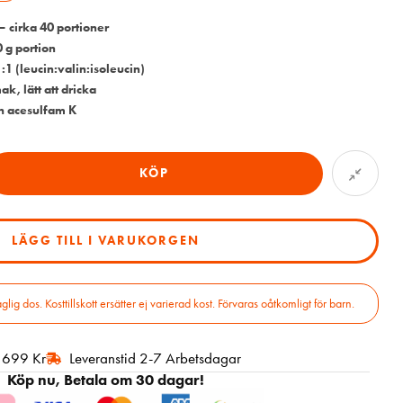
– cirka 40 portioner
 g portion
:1 (leucin:valin:isoleucin)
, lätt att dricka
h acesulfam K
KÖP
LÄGG TILL I VARUKORGEN
 dos. Kosttillskott ersätter ej varierad kost. Förvaras oåtkomligt för barn.
r 699 Kr
Leveranstid 2-7 Arbetsdagar
Köp nu, Betala om 30 dagar!