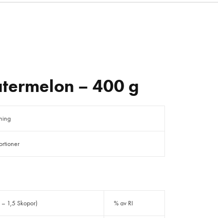
atermelon – 400 g
kning
rtioner
g – 1,5 Skopor)
% av RI