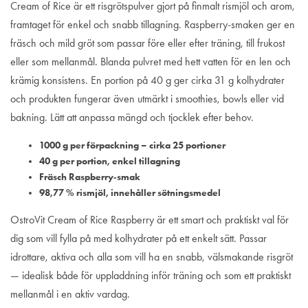
Cream of Rice är ett risgrötspulver gjort på finmalt rismjöl och arom,
framtaget för enkel och snabb tillagning. Raspberry-smaken ger en
fräsch och mild gröt som passar före eller efter träning, till frukost
eller som mellanmål. Blanda pulvret med hett vatten för en len och
krämig konsistens. En portion på 40 g ger cirka 31 g kolhydrater
och produkten fungerar även utmärkt i smoothies, bowls eller vid
bakning. Lätt att anpassa mängd och tjocklek efter behov.
1000 g per förpackning – cirka 25 portioner
40 g per portion, enkel tillagning
Fräsch Raspberry‑smak
98,77 % rismjöl, innehåller sötningsmedel
OstroVit Cream of Rice Raspberry är ett smart och praktiskt val för
dig som vill fylla på med kolhydrater på ett enkelt sätt. Passar
idrottare, aktiva och alla som vill ha en snabb, välsmakande risgröt
— idealisk både för uppladdning inför träning och som ett praktiskt
mellanmål i en aktiv vardag.