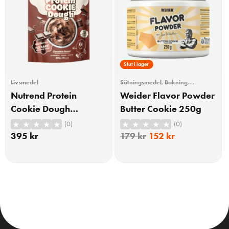
15% Rabatt
Slut i lager
Livsmedel
Sötningsmedel
,
Bakning
,
Livsmedel
Nutrend Protein
Weider Flavor Powder
Cookie Dough
Butter Cookie 250g
Chocolate 800g
(0)
(0)
395
kr
179
kr
152
kr
KÖP
KÖP