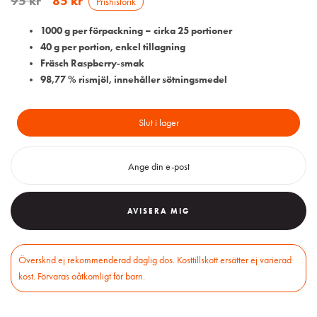
95
kr
85
kr
Prishistorik
1000 g per förpackning – cirka 25 portioner
40 g per portion, enkel tillagning
Fräsch Raspberry‑smak
98,77 % rismjöl, innehåller sötningsmedel
Slut i lager
AVISERA MIG