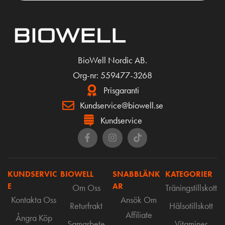
BioWell Nordic AB.
Org-nr: 559477-3268
Prisgaranti
Kundservice@biowell.se
Kundservice
KUNDSERVIC
BIOWELL
SNABBLÄNK
KATEGORIER
E
AR
Om Oss
Träningstillskott
Kontakta Oss
Ansök Om
Returfrakt
Hälsotillskott
Affiliate
Ångra Köp
Samarbete
Vitaminer