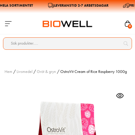
HELA SORTIMENTET
LEVERANSTID 2-7 ARBETSDAGAR
FRI 
0
Hem
/
Livsmedel
/
Gröt & gryn
/ OstroVit Cream of Rice Raspberry 1000g