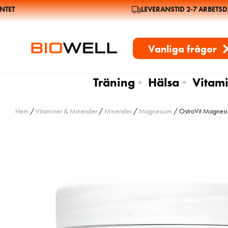
ET
LEVERANSTID 2-7 ARBETSDAG
Vanliga frågor
Träning
Hälsa
Vitami
Hem
/
Vitaminer & Mineraler
/
Mineraler
/
Magnesium
/ OstroVit Magnesi