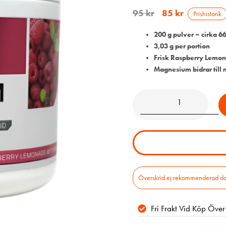
95
kr
85
kr
Prishistorik
200 g pulver – cirka 66
3,03 g per portion
Frisk Raspberry Lemo
Magnesium bidrar till
Överskrid ej rekommenderad daglig
Fri Frakt Vid Köp Öve