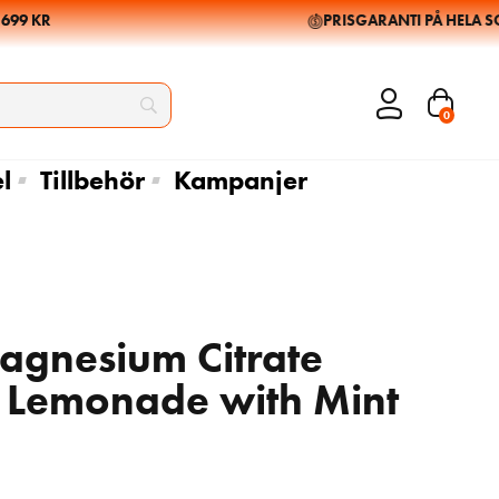
9 KR
PRISGARANTI PÅ HELA SORT
0
l
Tillbehör
Kampanjer
agnesium Citrate
 Lemonade with Mint
85
395
kr
kr
95
kr