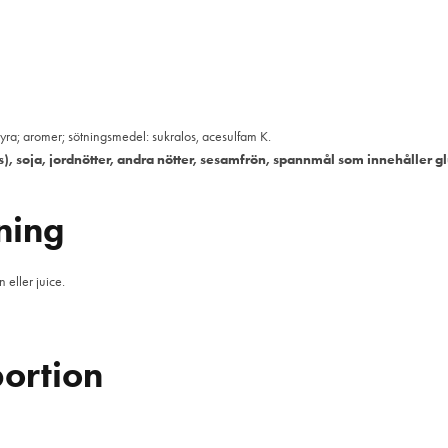
ra; aromer; sötningsmedel: sukralos, acesulfam K.
os), soja, jordnötter, andra nötter, sesamfrön, spannmål som innehåller gl
ning
eller juice.
ortion