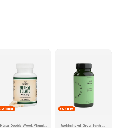
Slut i lager
8% Rabatt
Hälsa
,
Double Wood
,
Vitamin
Multimineral
,
Great Earth
,