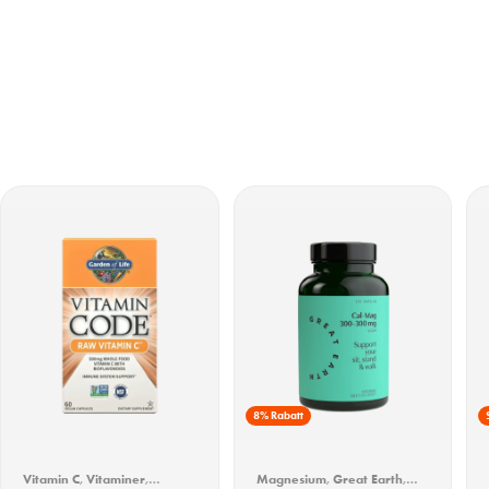
8% Rabatt
Vitamin C
,
Vitaminer
,
Magnesium
,
Great Earth
,