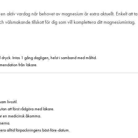
 en aktiv vardag när behovet av magnesium är extra aktuellt. Enkelt att 
och välsmakande tillskott för dig som vill komplettera ditt magnesiumintag.
 dryck. Intas 1 gång dagligen, helst i samband med måltid.
mmendation från läkare.
am livsstil.
tan att först rådgöra med läkare.
har en medicinsk åkomma.
serna.
era alltid förpackningens bäst-före-datum.