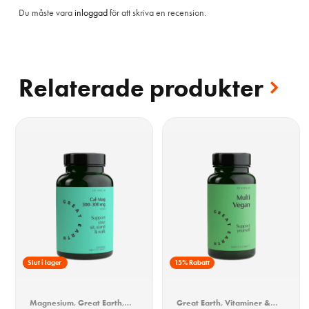
Du måste vara
inloggad
för att skriva en recension.
Relaterade produkter
15% Rabatt
Slut i lager
15% Rabatt
Magnesium
,
Great Earth
,
Great Earth
,
Vitaminer &