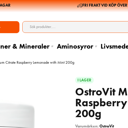
AR
FRI FRAKT VID KÖP ÖVER 69
ner & Mineraler
Aminosyror
Livsmede
um Citrate Raspberry Lemonade with Mint 200g
I LAGER
OstroVit M
Raspberry
200g
Varumärken:
OstroVit