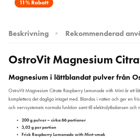
11% Rabatt
Beskrivning
Rekommenderad anv
OstroVit Magnesium Citr
Magnesium i lättblandat pulver från Os
OstroVit Magnesium Citrate Raspberry Lemonade with Mint är ett lä
komplettera det dagliga intaget med. Blandas i vatten och ger en fri
och nervsystemets normala funktion samt till elektrolytbalansen och
200 g pulver – cirka 66 portioner
3,03 g per portion
Frisk Raspberry Lemonade with Mint-smak