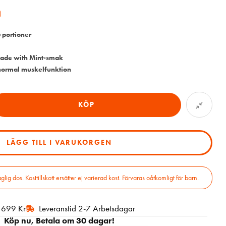
 portioner
nade with Mint-smak
 normal muskelfunktion
KÖP
LÄGG TILL I VARUKORGEN
 dos. Kosttillskott ersätter ej varierad kost. Förvaras oåtkomligt för barn.
r 699 Kr
Leveranstid 2-7 Arbetsdagar
Köp nu, Betala om 30 dagar!