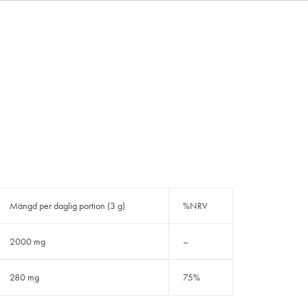
Mängd per daglig portion (3 g)
%NRV
2000 mg
–
280 mg
75%