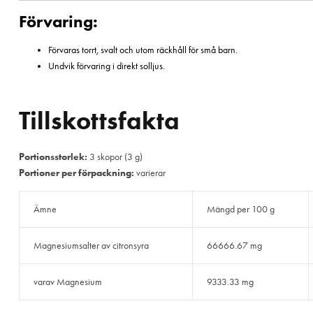
Förvaring:
Förvaras torrt, svalt och utom räckhåll för små barn.
Undvik förvaring i direkt solljus.
Tillskottsfakta
Portionsstorlek:
3 skopor (3 g)
Portioner per förpackning:
varierar
Ämne
Mängd per 100 g
Magnesiumsalter av citronsyra
66666.67 mg
varav Magnesium
9333.33 mg