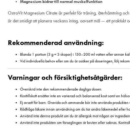
Magnesium bidrar till normal muskelfunktion
OstroVit Magnesium Citrate är perfekt för träning, återhämtning och
är det smidigt att planera veckans intag, oavsett mål — ett praktiskt 
Rekommenderad användning:
Blanda 1 portion (3 g = 3 skopor) i 150–200 ml vatten eller annan kall
Vid individuella behov eller om du är osäker på doseringen, följ reko
Varningar och försiktighetsåtgärder:
Överskrid inte den rekommenderade dagliga dosen.
Kosttillskott ersätter inte en varierad och balanserad kost samt en hälsos
Ej avsett för barn. Gravida och ammande bör inte använda produkten u
Rådfråga läkare innan användning om du tar andra läkemedel eller 
Använd inte denna produkt om du är allergisk mot någon av ingredien
Använd inte produkten om förseglingen är bruten eller saknas. Kontroll