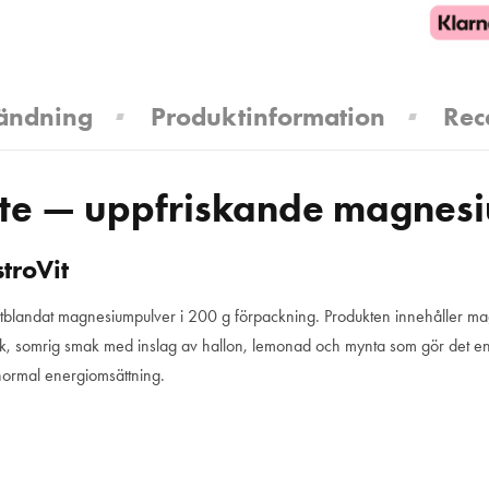
ändning
Produktinformation
Rec
ate — uppfriskande magnes
troVit
ttblandat magnesiumpulver i 200 g förpackning. Produkten innehåller ma
sk, somrig smak med inslag av hallon, lemonad och mynta som gör det enke
 normal energiomsättning.