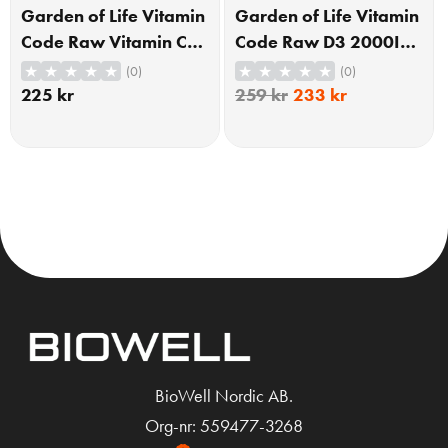
Mineraler
Mineraler
Garden of Life Vitamin
Garden of Life Vitamin
Code Raw Vitamin C
Code Raw D3 2000IU
60 Veganska Kapslar
60 Kapslar
(0)
(0)
225
kr
259
kr
233
kr
KÖP
KÖP
BioWell Nordic AB.
Org-nr: 559477-3268