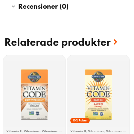
Recensioner (0)
Relaterade produkter
10% Rabatt
Vitamin C
,
Vitaminer
,
Vitaminer &
Vitamin D
,
Vitaminer
,
Vitaminer &