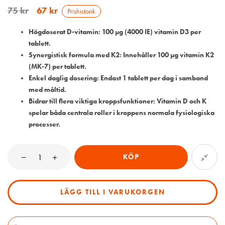
75
kr
67
kr
Prishistorik
Högdoserat D-vitamin:
100 µg (4000 IE) vitamin D3 per
tablett.
Synergistisk formula med K2:
Innehåller 100 µg vitamin K2
(MK-7) per tablett.
Enkel daglig dosering:
Endast 1 tablett per dag i samband
med måltid.
Bidrar till flera viktiga kroppsfunktioner:
Vitamin D och K
spelar båda centrala roller i kroppens normala fysiologiska
processer.
KÖP
LÄGG TILL I VARUKORGEN