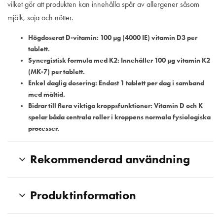
vilket gör att produkten kan innehålla spår av allergener såsom
mjölk, soja och nötter.
Högdoserat D-vitamin:
100 µg (4000 IE) vitamin D3 per
tablett.
Synergistisk formula med K2:
Innehåller 100 µg vitamin K2
(MK-7) per tablett.
Enkel daglig dosering:
Endast 1 tablett per dag i samband
med måltid.
Bidrar till flera viktiga kroppsfunktioner:
Vitamin D och K
spelar båda centrala roller i kroppens normala fysiologiska
processer.
Rekommenderad användning
Produktinformation