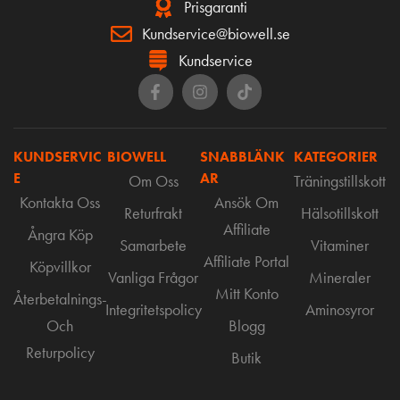
Prisgaranti
Kundservice@biowell.se
Kundservice
KUNDSERVIC
BIOWELL
SNABBLÄNK
KATEGORIER
E
AR
Om Oss
Träningstillskott
Kontakta Oss
Ansök Om
Returfrakt
Hälsotillskott
Affiliate
Ångra Köp
Samarbete
Vitaminer
Affiliate Portal
Köpvillkor
Vanliga Frågor
Mineraler
Mitt Konto
Återbetalnings-
Integritetspolicy
Aminosyror
Och
Blogg
Returpolicy
Butik