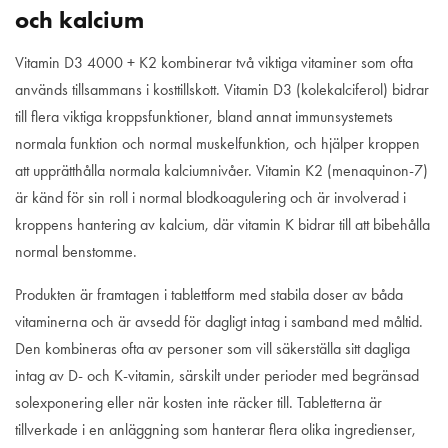
och kalcium
Vitamin D3 4000 + K2 kombinerar två viktiga vitaminer som ofta
används tillsammans i kosttillskott. Vitamin D3 (kolekalciferol) bidrar
till flera viktiga kroppsfunktioner, bland annat immunsystemets
normala funktion och normal muskelfunktion, och hjälper kroppen
att upprätthålla normala kalciumnivåer. Vitamin K2 (menaquinon-7)
är känd för sin roll i normal blodkoagulering och är involverad i
kroppens hantering av kalcium, där vitamin K bidrar till att bibehålla
normal benstomme.
Produkten är framtagen i tablettform med stabila doser av båda
vitaminerna och är avsedd för dagligt intag i samband med måltid.
Den kombineras ofta av personer som vill säkerställa sitt dagliga
intag av D- och K-vitamin, särskilt under perioder med begränsad
solexponering eller när kosten inte räcker till. Tabletterna är
tillverkade i en anläggning som hanterar flera olika ingredienser,