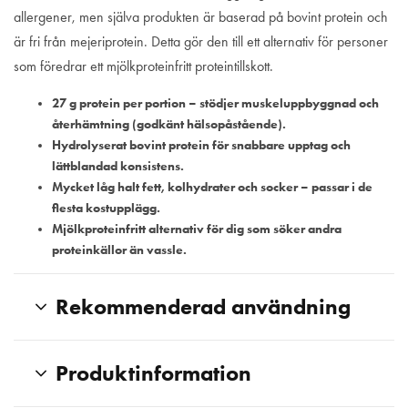
allergener, men själva produkten är baserad på bovint protein och
är fri från mejeriprotein. Detta gör den till ett alternativ för personer
som föredrar ett mjölkprotein­fritt proteintillskott.
27 g protein per portion
– stödjer muskeluppbyggnad och
återhämtning (godkänt hälsopåstående).
Hydrolyserat bovint protein
för snabbare upptag och
lättblandad konsistens.
Mycket låg halt fett, kolhydrater och socker
– passar i de
flesta kostupplägg.
Mjölkproteinfritt alternativ
för dig som söker andra
proteinkällor än vassle.
Rekommenderad användning
Produktinformation