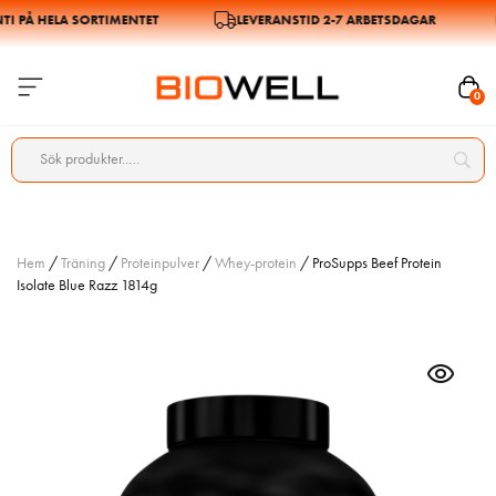
PÅ HELA SORTIMENTET
LEVERANSTID 2-7 ARBETSDAGAR
0
Hem
/
Träning
/
Proteinpulver
/
Whey-protein
/ ProSupps Beef Protein
Isolate Blue Razz 1814g