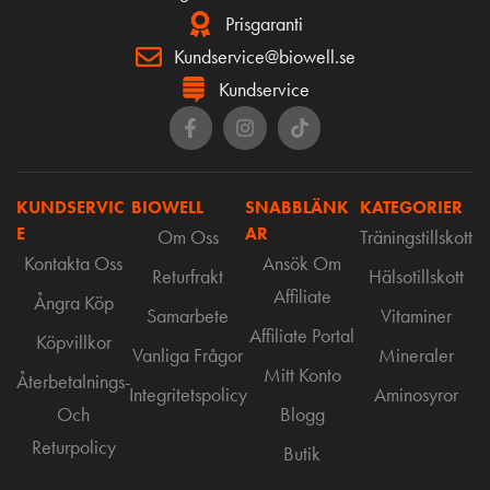
Prisgaranti
Kundservice@biowell.se
Kundservice
KUNDSERVIC
BIOWELL
SNABBLÄNK
KATEGORIER
E
AR
Om Oss
Träningstillskott
Kontakta Oss
Ansök Om
Returfrakt
Hälsotillskott
Affiliate
Ångra Köp
Samarbete
Vitaminer
Affiliate Portal
Köpvillkor
Vanliga Frågor
Mineraler
Mitt Konto
Återbetalnings-
Integritetspolicy
Aminosyror
Och
Blogg
Returpolicy
Butik