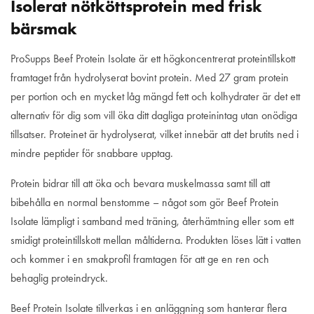
Isolerat nötköttsprotein med frisk
bärsmak
ProSupps Beef Protein Isolate är ett högkoncentrerat proteintillskott
framtaget från hydrolyserat bovint protein. Med
27 gram protein
per portion
och en mycket låg mängd fett och kolhydrater är det ett
alternativ för dig som vill öka ditt dagliga proteinintag utan onödiga
tillsatser. Proteinet är hydrolyserat, vilket innebär att det brutits ned i
mindre peptider för snabbare upptag.
Protein bidrar till att
öka och bevara muskelmassa
samt till att
bibehålla en normal benstomme – något som gör Beef Protein
Isolate lämpligt i samband med träning, återhämtning eller som ett
smidigt proteintillskott mellan måltiderna. Produkten löses lätt i vatten
och kommer i en smakprofil framtagen för att ge en ren och
behaglig proteindryck.
Beef Protein Isolate tillverkas i en anläggning som hanterar flera