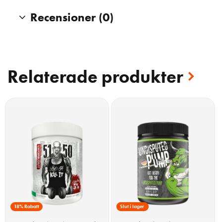
Recensioner (0)
Relaterade produkter
18% Rabatt
12% Rabatt
Slut i lager