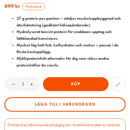
899
kr
Prishistorik
27 g protein per portion
– stödjer muskeluppbyggnad och
återhämtning (godkänt hälsopåstående).
Hydrolyserat bovint protein
för snabbare upptag och
lättblandad konsistens.
Mycket låg halt fett, kolhydrater och socker
– passar i de
flesta kostupplägg.
Mjölkproteinfritt alternativ
för dig som söker andra
proteinkällor än vassle.
KÖP
LÄGG TILL I VARUKORGEN
Överskrid ej rekommenderad daglig dos. Kosttillskott ersätter ej varierad