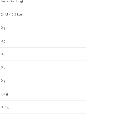
Per portion (5 g)
24 kJ / 5,5 kcal
0 g
0 g
0 g
0 g
0 g
1,3 g
0,15 g