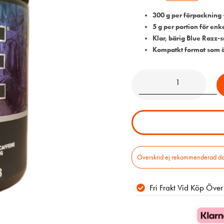
300 g per förpackning 
5 g per portion för enk
Klar, bärig Blue Razz-
Kompatkt format som ä
Överskrid ej rekommenderad daglig
Fri Frakt Vid Köp Öve