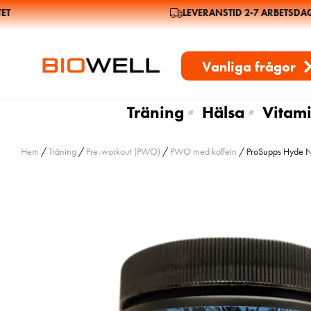
LEVERANSTID 2-7 ARBETSDAGA
Vanliga frågor
Träning
Hälsa
Vitami
Hem
/
Träning
/
Pre-workout (PWO)
/
PWO med koffein
/ ProSupps Hyde N