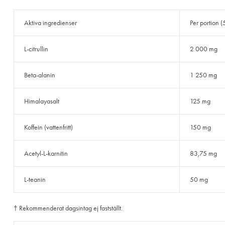
Aktiva ingredienser
Per portion (
L-citrullin
2 000 mg
Beta-alanin
1 250 mg
Himalayasalt
125 mg
Koffein (vattenfritt)
150 mg
Acetyl-L-karnitin
83,75 mg
L-teanin
50 mg
† Rekommenderat dagsintag ej fastställt.