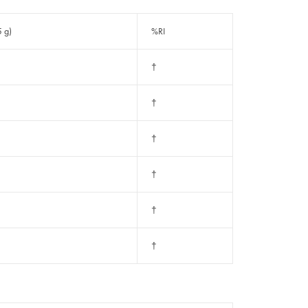
5 g)
%RI
†
†
†
†
†
†