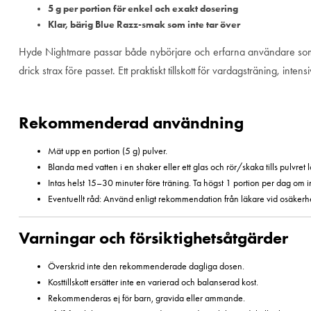
5 g per portion för enkel och exakt dosering
Klar, bärig Blue Razz-smak som inte tar över
Hyde Nightmare passar både nybörjare och erfarna användare som vill h
drick strax före passet. Ett praktiskt tillskott för vardagsträning, in
Rekommenderad användning
Mät upp en portion (5 g) pulver.
Blanda med vatten i en shaker eller ett glas och rör/skaka tills pulvret l
Intas helst 15–30 minuter före träning. Ta högst 1 portion per dag om
Eventuellt råd: Använd enligt rekommendation från läkare vid osäkerhet
Varningar och försiktighetsåtgärder
Överskrid inte den rekommenderade dagliga dosen.
Kosttillskott ersätter inte en varierad och balanserad kost.
Rekommenderas ej för barn, gravida eller ammande.