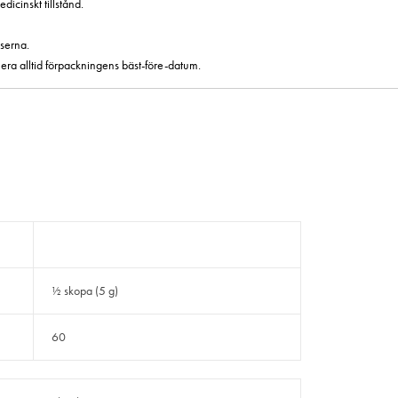
icinskt tillstånd.
serna.
era alltid förpackningens bäst-före-datum.
½ skopa (5 g)
60