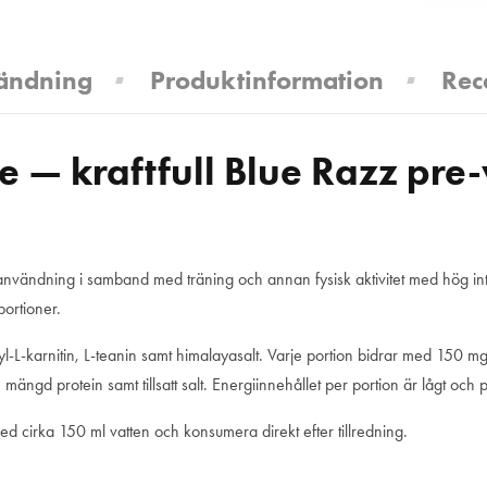
ändning
Produktinformation
Rec
 — kraftfull Blue Razz pre
ör användning i samband med träning och annan fysisk aktivitet med hög in
ortioner.
cetyl-L-karnitin, L-teanin samt himalayasalt. Varje portion bidrar med 1
mängd protein samt tillsatt salt. Energiinnehållet per portion är lågt och p
cirka 150 ml vatten och konsumera direkt efter tillredning.