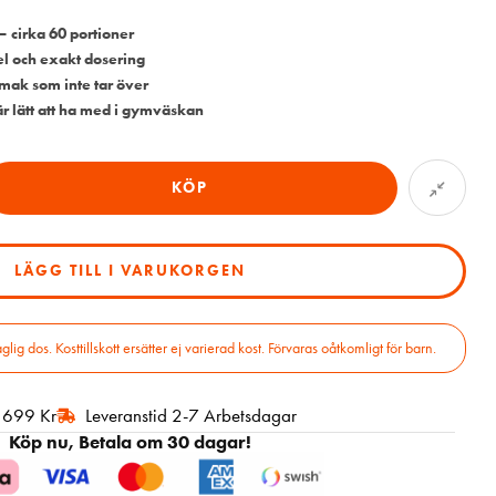
– cirka 60 portioner
el och exakt dosering
smak som inte tar över
r lätt att ha med i gymväskan
KÖP
LÄGG TILL I VARUKORGEN
 dos. Kosttillskott ersätter ej varierad kost. Förvaras oåtkomligt för barn.
r 699 Kr
Leveranstid 2-7 Arbetsdagar
Köp nu, Betala om 30 dagar!