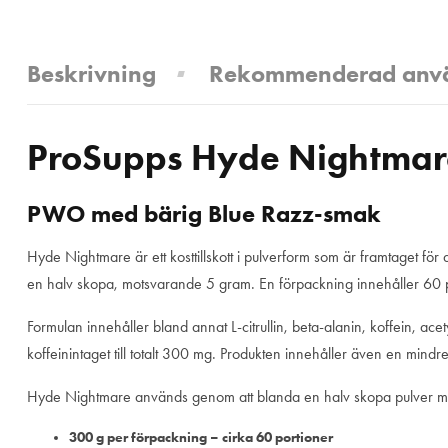
Beskrivning
Rekommenderad anv
ProSupps Hyde Nightmare
PWO med bärig Blue Razz-smak
Hyde Nightmare
är ett kosttillskott i pulverform som är framtaget f
en halv skopa, motsvarande 5 gram. En förpackning innehåller 60 p
Formulan innehåller bland annat L-citrullin, beta-alanin, koffein, a
koffeinintaget till totalt 300 mg. Produkten innehåller även en mindre 
Hyde Nightmare används genom att blanda en halv skopa pulver med 
300 g per förpackning – cirka 60 portioner