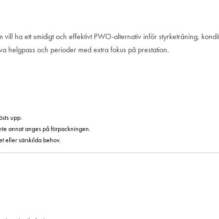
a ett smidigt och effektivt PWO-alternativ inför styrketräning, kondition 
tensiva helgpass och perioder med extra fokus på prestation.
östs upp.
 inte annat anges på förpackningen.
 eller särskilda behov.