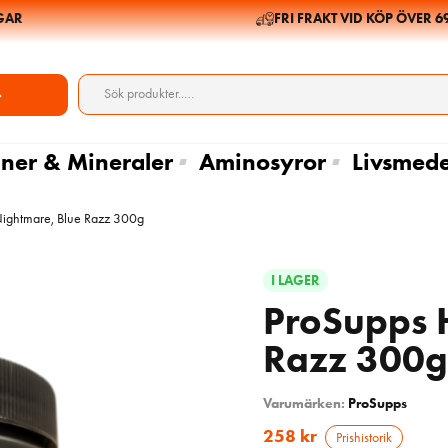
R
FRI FRAKT VID KÖP ÖVER 699 
ner & Mineraler
Aminosyror
Livsmede
ightmare, Blue Razz 300g
I LAGER
ProSupps 
Razz 300g
Varumärken:
ProSupps
258
kr
Prishistorik