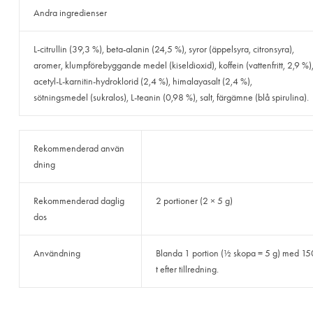
Andra ingredienser
L-citrullin (39,3 %), beta-alanin (24,5 %), syror (äppelsyra, citronsyra),
aromer, klumpförebyggande medel (kiseldioxid), koffein (vattenfritt, 2,9 %)
acetyl-L-karnitin-hydroklorid (2,4 %), himalayasalt (2,4 %),
sötningsmedel (sukralos), L-teanin (0,98 %), salt, färgämne (blå spirulina).
Rekommenderad använ
dning
Rekommenderad daglig
2 portioner (2 × 5 g)
dos
Användning
Blanda 1 portion (½ skopa = 5 g) med 150 
t efter tillredning.