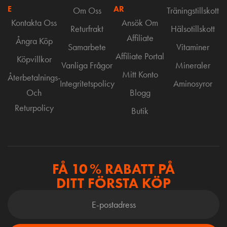
E
AR
Om Oss
Träningstillskott
Kontakta Oss
Ansök Om
Returfrakt
Hälsotillskott
Affiliate
Ångra Köp
Samarbete
Vitaminer
Affiliate Portal
Köpvillkor
Vanliga Frågor
Mineraler
Mitt Konto
Återbetalnings-
Integritetspolicy
Aminosyror
Och
Blogg
Returpolicy
Butik
FÅ 10 % RABATT PÅ
DITT FÖRSTA KÖP