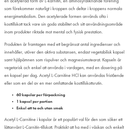
en acetylerad form av L-karnitin, en aminosyraliknande förening
som förekommer naturligt i kroppen och deltar i kroppens normala
energimetabolism. Den acetylerade formen används ofta i
kosttillskott tack vare sin goda stabilitet och sitt användningsområde
inom produkter riktade mot mental och fysisk prestation.
Produkten är framtagen med ett begränsat antal ingredienser och
innehåller, utöver den aktiva substansen, endast vegetabilisk kapsel
samt hjälpämnen som rispulver och magnesiumstearat. Kapseln är
vegetarisk och enkel att använda i vardagen, med en dosering på
en kapsel per dag. Acetyl L-Carnitine HCl kan användas fristående
eller som en del av en mer omfattande kosttillskottsrutin.
60 kapslar per förpackning
1 kapsel per portion
Enkel att ta och utan smak
Acetyl L‑Carnitine i kapslar är ett populärt val för den som söker ett
lättanvänt L‑Carnitin‑tillskott. Praktiskt att ha med i väskan och enkelt