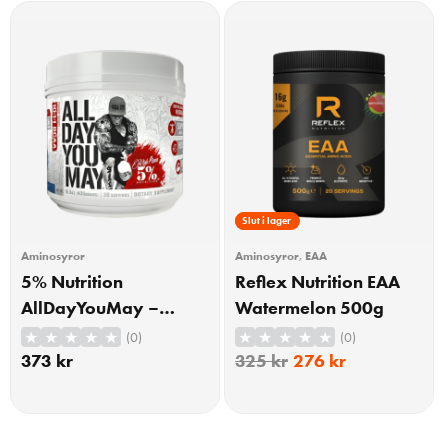
15% Rabatt
Slut i lager
Aminosyror
Aminosyror
,
EAA
5% Nutrition
Reflex Nutrition EAA
AllDayYouMay –
Watermelon 500g
Legendary Series,
(0)
(0)
Blue Raspberry – 435
373
kr
325
kr
276
kr
grams