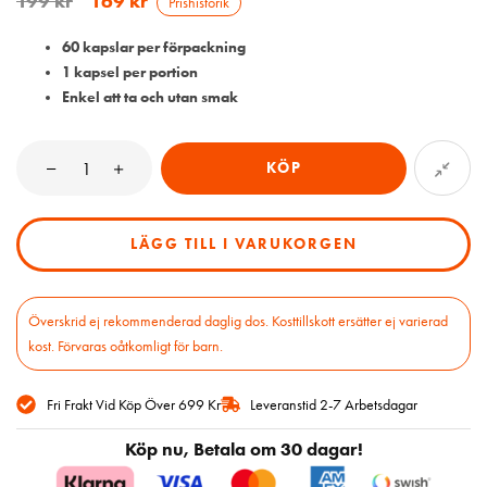
199
kr
169
kr
Prishistorik
60 kapslar per förpackning
1 kapsel per portion
Enkel att ta och utan smak
KÖP
LÄGG TILL I VARUKORGEN
Överskrid ej rekommenderad daglig dos. Kosttillskott ersätter ej varierad
kost. Förvaras oåtkomligt för barn.
Fri Frakt Vid Köp Över 699 Kr
Leveranstid 2-7 Arbetsdagar
Köp nu, Betala om 30 dagar!