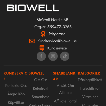
BioWell Nordic AB.
Org-nr: 559477-3268
Prisgaranti
Kundservice@biowell.se
Kundservice
KUNDSERVIC
BIOWELL
SNABBLÄNK
KATEGORIER
E
AR
Om Oss
Träningstillskott
Kontakta Oss
Ansök Om
Returfrakt
Hälsotillskott
Affiliate
Ångra Köp
Samarbete
Vitaminer
Affiliate Portal
Köpvillkor
Vanliga Frågor
Mineraler