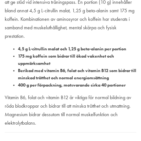
att ge stöd vid intensiva träningspass. En portion (10 g) innehåller
bland annat 4,5 g L-citrullin malat, 1,25 g beta-alanin samt 175 mg
koffein. Kombinationen av aminosyror och koffein har studerats i
samband med muskeluthållighet, mental skärpa och fysisk
prestation.
4,5 g L-citrullin malat och 1,25 g beta-alanin per portion
175 mg koffein som bidrar till ökad vakenhet och
uppmärksamhet
Berikad med vitamin B6, folat och vitamin B12 som bidrar till
minskad trötthet och normal energiomsättning
400 g per förpackning, motsvarande cirka 40 portioner
Vitamin B6, folat och vitamin B12 är viktiga för normal bildning av
röda blodkroppar och bidrar till att minska trötthet och utmattning.
Magnesium bidrar dessutom till normal muskelfunktion och
elektrolytbalans.