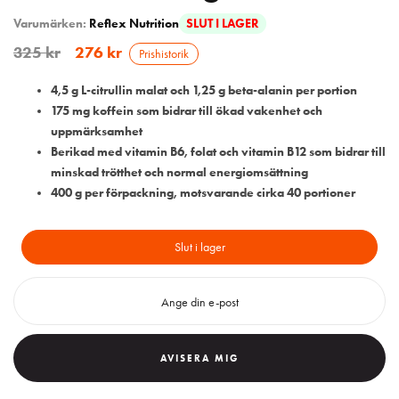
Varumärken:
Reflex Nutrition
SLUT I LAGER
325
kr
276
kr
Prishistorik
4,5 g L-citrullin malat och 1,25 g beta-alanin per portion
175 mg koffein som bidrar till ökad vakenhet och
uppmärksamhet
Berikad med vitamin B6, folat och vitamin B12 som bidrar till
minskad trötthet och normal energiomsättning
400 g per förpackning, motsvarande cirka 40 portioner
Slut i lager
AVISERA MIG