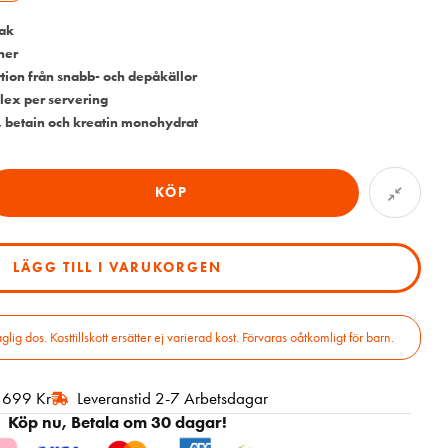
ak
ner
tion från snabb- och depåkällor
plex per servering
, betain och kreatin monohydrat
KÖP
LÄGG TILL I VARUKORGEN
 dos. Kosttillskott ersätter ej varierad kost. Förvaras oåtkomligt för barn.
r 699 Kr
Leveranstid 2-7 Arbetsdagar
Köp nu, Betala om 30 dagar!