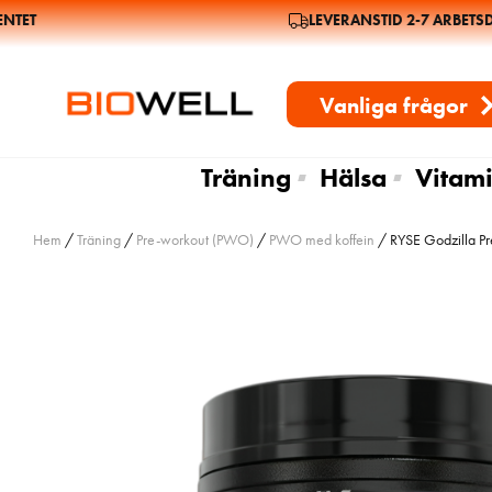
ET
LEVERANSTID 2-7 ARBETSDA
Vanliga frågor
Träning
Hälsa
Vitami
Hem
/
Träning
/
Pre-workout (PWO)
/
PWO med koffein
/ RYSE Godzilla P