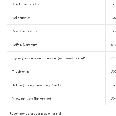
Kreatinmonohydrat
12.
Kolinbitartrat
40
Rosa Himalayasalt
12
Koffein (vattenfritt)
87
Hydrolyserade kaseintripeptider (som VasoDrive-AP)
75
Theobromin
50
Koffein (förlängd frisättning, ZumXR)
12
Vincamin (som Thinkamine)
50
† Rekommenderat dagsintag ej fastställt.