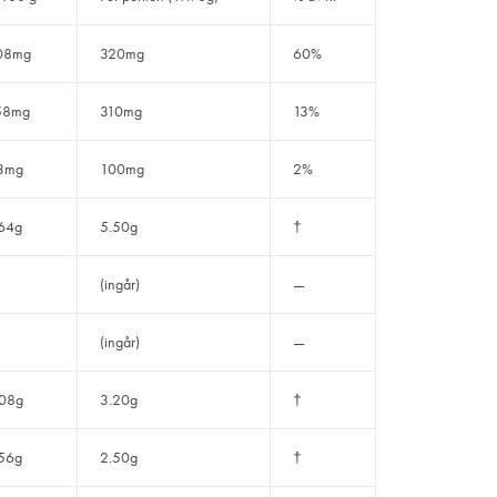
08mg
320mg
60%
58mg
310mg
13%
3mg
100mg
2%
64g
5.50g
†
(ingår)
—
(ingår)
—
.08g
3.20g
†
56g
2.50g
†