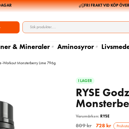
GAR
FRI FRAKT VID KÖP ÖVER 69
ner & Mineraler
Aminosyror
Livsmede
re-Workout Monsterberry Lime 796g
I LAGER
RYSE Godz
Monsterbe
Varumärken:
RYSE
809
kr
728
kr
Prishisto