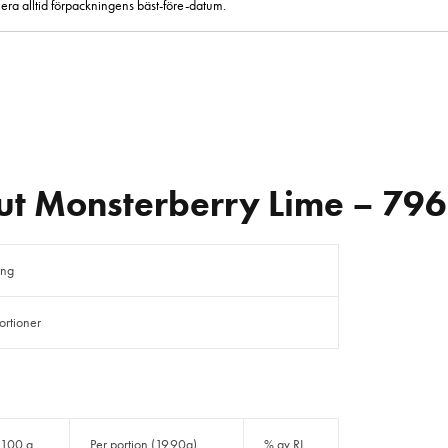
era alltid förpackningens bäst-före-datum.
ut Monsterberry Lime – 796
ing
ortioner
 100 g
Per portion (19.90g)
% av RI