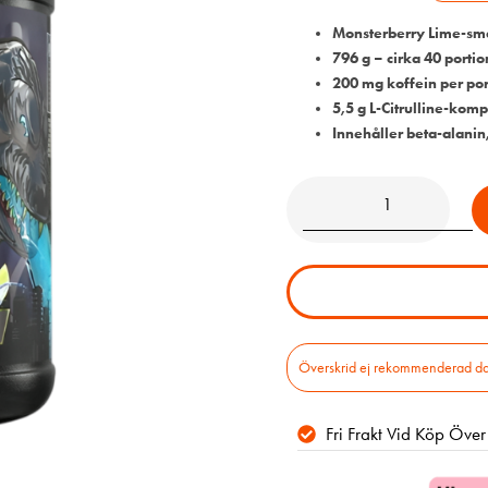
Monsterberry Lime-sm
796 g – cirka 40 portio
200 mg koffein per por
5,5 g L-Citrulline-kom
Innehåller beta-alanin
Överskrid ej rekommenderad daglig
Fri Frakt Vid Köp Öve