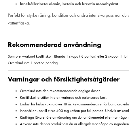
Innehåller beta-alanin, betain och kreatin monohydrat
Perfekt för styrketräning, kondition och andra intensiva pass när du 
vattenflaska.
Rekommenderad användning
Som pre-workout-kosttillskott: Blanda 1 skopa (½ portion) eller 2 skopor (1 fu
Överskrid inte 1 portion per dag.
Varningar och försiktighetsåtgärder
Överskrid inte den rekommenderade dagliga dosen.
Kosttillskott ersätter inte en varierad och balanserad kost.
Endast för friska vuxna över 18 år. Rekommenderas ej för barn, gravi
Innehåller upp till cirka 400 mg koffein per full portion. Undvik att ko
Rådfråga läkare före användning om du tar läkemedel eller har något medi
Använd inte denna produkt om du är allergisk mot någon av ingredien