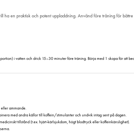
vill ha en praktisk och potent uppladdning. Använd före träning för bättr
ll portion) i vatten och drick 15–30 minuter före träning. Börja med 1 skopa för att 
da eller ammande.
mbinera med andra källor till koffein/stimulanter och undvik intag sent på dagen.
cinskt tillstånd (t.ex. hjärt-kärlsjukdom, högt blodtryck eller koffeinkänslighet).
serna.