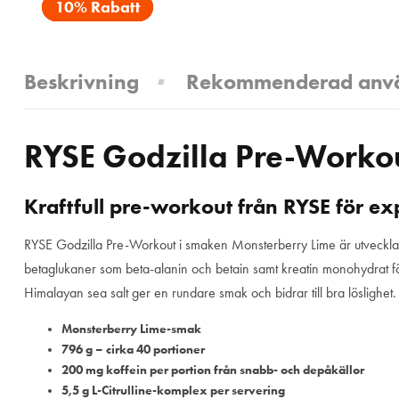
10% Rabatt
Beskrivning
Rekommenderad anv
RYSE Godzilla Pre-Worko
Kraftfull pre-workout från RYSE för ex
RYSE Godzilla Pre-Workout i smaken Monsterberry Lime är utvecklad fö
betaglukaner som beta-alanin och betain samt kreatin monohydrat fö
Himalayan sea salt ger en rundare smak och bidrar till bra löslighet
Monsterberry Lime-smak
796 g – cirka 40 portioner
200 mg koffein per portion från snabb- och depåkällor
5,5 g L-Citrulline-komplex per servering