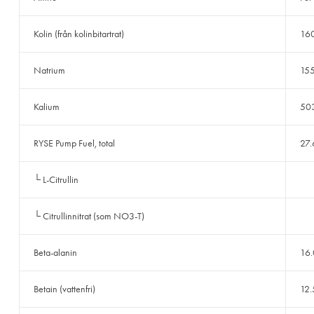
Kolin (från kolinbitartrat)
16
Natrium
15
Kalium
50
RYSE Pump Fuel, total
27.
└ L-Citrullin
└ Citrullinnitrat (som NO3-T)
Beta-alanin
16
Betain (vattenfri)
12.