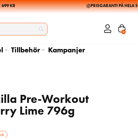
9 KR
PRISGARANTI PÅ HELA SOR
0
l
Tillbehör
Kampanjer
illa Pre-Workout
rry Lime 796g
728
809
kr
kr
809
kr
rik