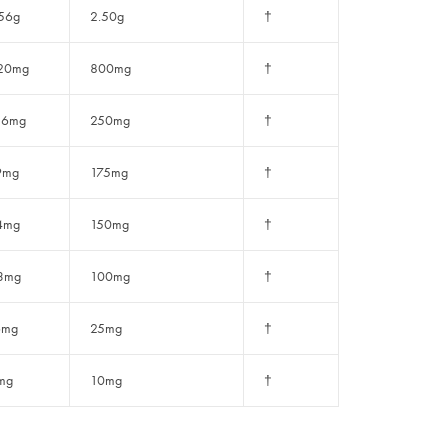
56g
2.50g
†
20mg
800mg
†
56mg
250mg
†
9mg
175mg
†
4mg
150mg
†
3mg
100mg
†
6mg
25mg
†
mg
10mg
†