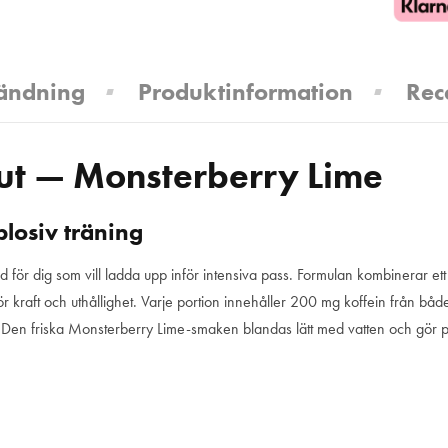
ändning
Produktinformation
Rec
ut — Monsterberry Lime
plosiv träning
r dig som vill ladda upp inför intensiva pass. Formulan kombinerar ett L-C
r kraft och uthållighet. Varje portion innehåller 200 mg koffein från bå
. Den friska Monsterberry Lime-smaken blandas lätt med vatten och gör pr