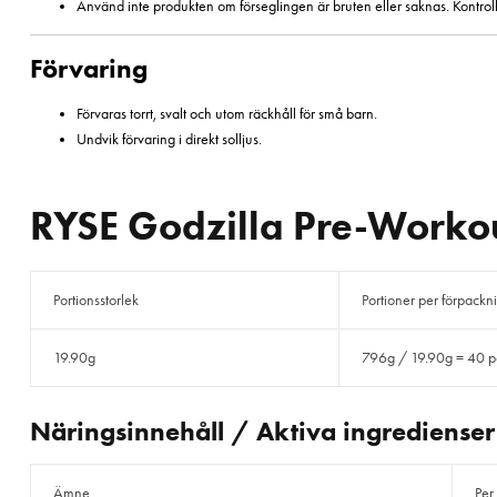
Använd inte produkten om förseglingen är bruten eller saknas. Kontroll
Förvaring
Förvaras torrt, svalt och utom räckhåll för små barn.
Undvik förvaring i direkt solljus.
RYSE Godzilla Pre-Worko
Portionsstorlek
Portioner per förpackn
19.90g
796g / 19.90g = 40 p
Näringsinnehåll / Aktiva ingredienser
Ämne
Per