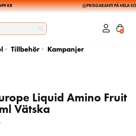
 KR
PRISGARANTI PÅ HELA SORT
0
l
Tillbehör
Kampanjer
urope Liquid Amino Fruit
ml Vätska
200
365
kr
kr
235
kr
e