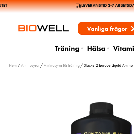
T
LEVERANSTID 2-7 ARBETSDAG
Vanliga frågor
Träning
Hälsa
Vitami
Hem
/
Aminosyror
/
Aminosyror för träning
/ Stacker2 Europe Liquid Amino 