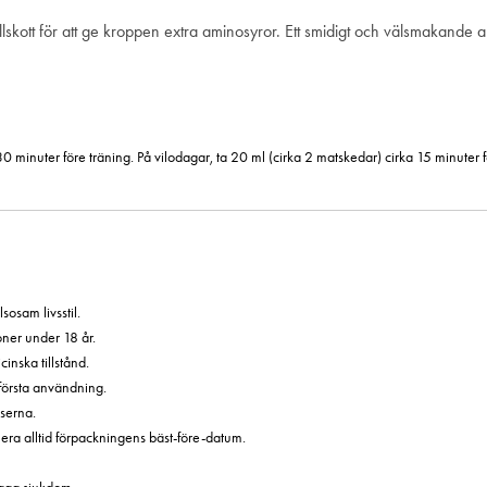
tillskott för att ge kroppen extra aminosyror. Ett smidigt och välsmakande 
30 minuter före träning. På vilodagar, ta 20 ml (cirka 2 matskedar) cirka 15 minuter
sosam livsstil.
oner under 18 år.
nska tillstånd.
 första användning.
serna.
era alltid förpackningens bäst-före-datum.