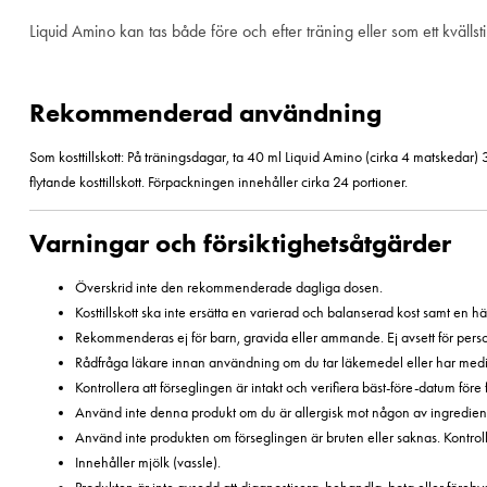
Liquid Amino kan tas både före och efter träning eller som ett kvälls
Rekommenderad användning
Som kosttillskott: På träningsdagar, ta 40 ml Liquid Amino (cirka 4 matskedar) 
flytande kosttillskott. Förpackningen innehåller cirka 24 portioner.
Varningar och försiktighetsåtgärder
Överskrid inte den rekommenderade dagliga dosen.
Kosttillskott ska inte ersätta en varierad och balanserad kost samt en häl
Rekommenderas ej för barn, gravida eller ammande. Ej avsett för pers
Rådfråga läkare innan användning om du tar läkemedel eller har medici
Kontrollera att förseglingen är intakt och verifiera bäst-före-datum före
Använd inte denna produkt om du är allergisk mot någon av ingredien
Använd inte produkten om förseglingen är bruten eller saknas. Kontroll
Innehåller mjölk (vassle).