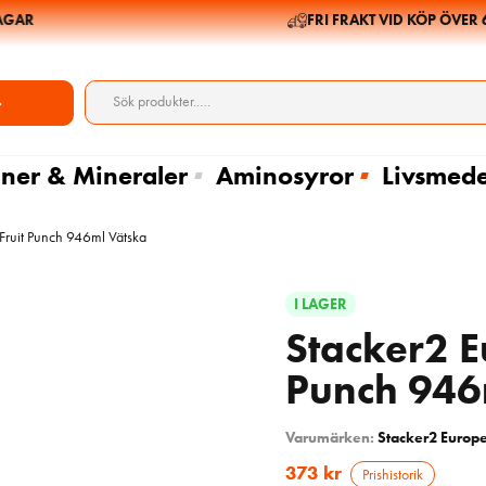
AR
FRI FRAKT VID KÖP ÖVER 699
ner & Mineraler
Aminosyror
Livsmede
Fruit Punch 946ml Vätska
I LAGER
Stacker2 E
Punch 946
Varumärken:
Stacker2 Europ
373
kr
Prishistorik