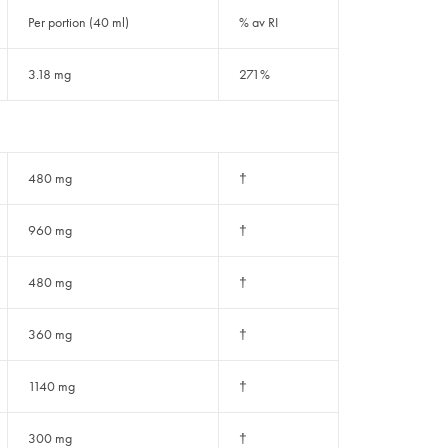
Per portion (40 ml)
% av RI
3.18 mg
271%
480 mg
†
960 mg
†
480 mg
†
360 mg
†
1140 mg
†
300 mg
†