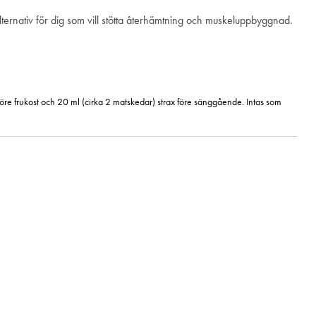
alternativ för dig som vill stötta återhämtning och muskeluppbyggnad.
 före frukost och 20 ml (cirka 2 matskedar) strax före sänggående. Intas som