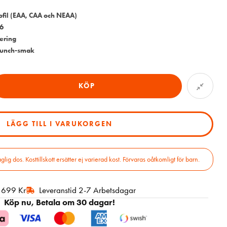
fil (EAA, CAA och NEAA)
6
ering
 Punch-smak
KÖP
LÄGG TILL I VARUKORGEN
 dos. Kosttillskott ersätter ej varierad kost. Förvaras oåtkomligt för barn.
r 699 Kr
Leveranstid 2-7 Arbetsdagar
Köp nu, Betala om 30 dagar!