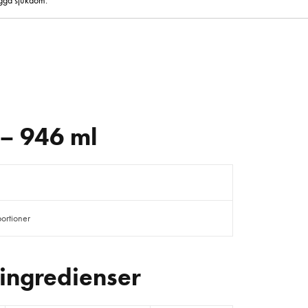
ygga sjukdom.
 – 946 ml
ortioner
 ingredienser