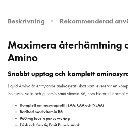
Beskrivning
Rekommenderad anv
Maximera återhämtning 
Amino
Snabbt upptag och komplett aminosyra
Liquid Amino är ett flytande aminosyratillskott som levererar en kompl
isoleucin, valin och glutamin samt vitamin B6, som bidrar till norm
Komplett aminosyraprofil (EAA, CAA och NEAA)
Berikad med vitamin B6
960 mg leucin per servering
Frisk och fruktig Fruit Punch-smak