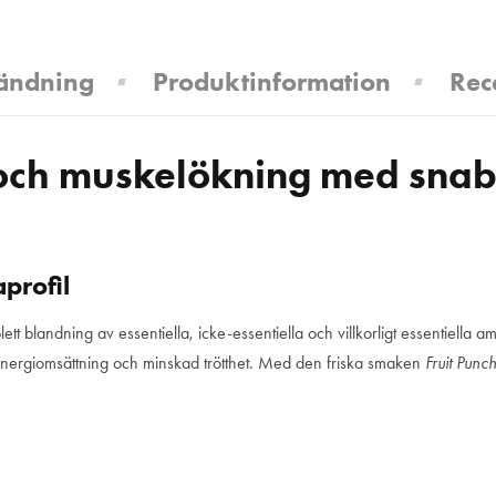
ändning
Produktinformation
Rec
och muskelökning med snab
profil
ett blandning av essentiella, icke-essentiella och villkorligt essentiella 
al energiomsättning och minskad trötthet. Med den friska smaken
Fruit Punc