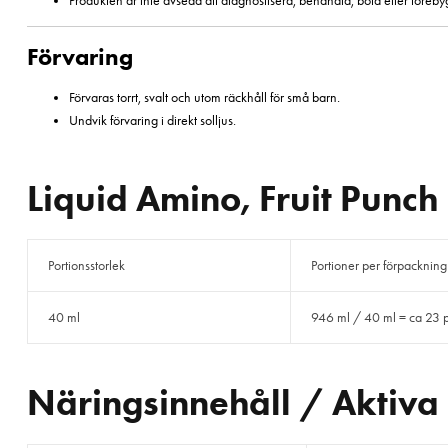
Produkten är inte avsedd att diagnostisera, behandla, bota eller föreb
Förvaring
Förvaras torrt, svalt och utom räckhåll för små barn.
Undvik förvaring i direkt solljus.
Liquid Amino, Fruit Punch
Portionsstorlek
Portioner per förpackning
40 ml
946 ml / 40 ml = ca 23 p
Näringsinnehåll / Aktiva