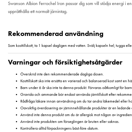
Swanson Albion Ferrochel Iron passar dig som vill stödja energi i en a
upprätthålla ett normalt järnintag.
Rekommenderad användning
Som kosttillskott, ta 1 kapsel dagligen med vatten. Svälj kapseln hel; tugga el
Varningar och försiktighetsåtgärder
Överskrid inte den rekommenderade dagliga dosen.
Kosttillskott ska inte ersätta en varierad och balanserad kost samt en häl
Barn under 6 år ska inte ta denna produkt. Förvaras oåtkomligt för barn
Gravida och ammande bör endast använda järntillskott efter rekommen
Rådfråga läkare innan användning om du tar andra läkemedel eller har
Oavsiktlig överdosering av järninnehållande produkter är en ledande ors
Använd inte denna produkt om du är allergisk mot någon av ingredien
Använd inte produkten om förseglingen är bruten eller saknas.
Kontrollera alltid förpackningens bäst-före-datum.