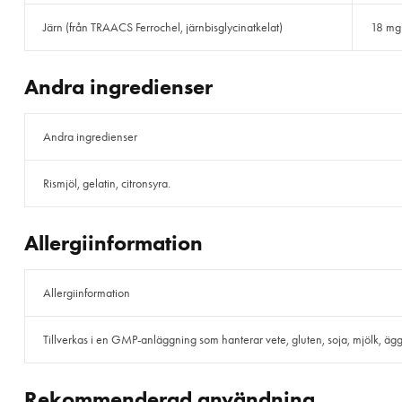
Järn (från TRAACS Ferrochel, järnbisglycinatkelat)
18 mg
Andra ingredienser
Andra ingredienser
Rismjöl, gelatin, citronsyra.
Allergiinformation
Allergiinformation
Tillverkas i en GMP-anläggning som hanterar vete, gluten, soja, mjölk, ägg, f
Rekommenderad användning