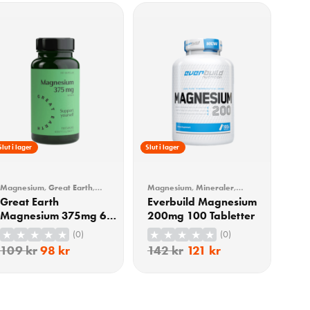
10% Rabatt
Slut i lager
15% Rabatt
Slut i lager
Magnesium
,
Great Earth
,
Magnesium
,
Mineraler
,
Vitaminer & Mineraler
Vitaminer & Mineraler
Great Earth
Everbuild Magnesium
Magnesium 375mg 60
200mg 100 Tabletter
Kapslar
(0)
(0)
109
kr
98
kr
142
kr
121
kr
KÖP
KÖP