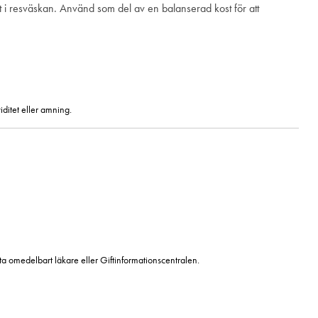
ott i resväskan. Använd som del av en balanserad kost för att
iditet eller amning.
kta omedelbart läkare eller Giftinformationscentralen.