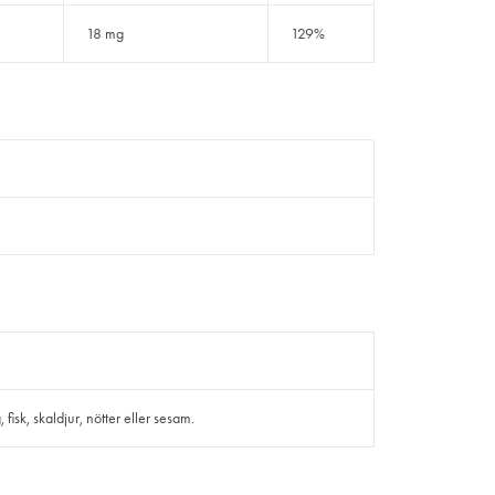
18 mg
129%
isk, skaldjur, nötter eller sesam.