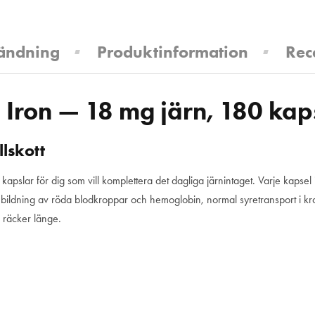
ändning
Produktinformation
Rec
 Iron — 18 mg järn, 180 kap
llskott
 i kapslar för dig som vill komplettera det dagliga järnintaget. Varje kapse
mal bildning av röda blodkroppar och hemoglobin, normal syretransport i 
m räcker länge.