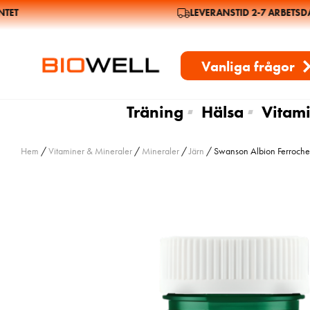
ET
LEVERANSTID 2-7 ARBETSDA
Vanliga frågor
Träning
Hälsa
Vitami
Hem
/
Vitaminer & Mineraler
/
Mineraler
/
Järn
/ Swanson Albion Ferrochel