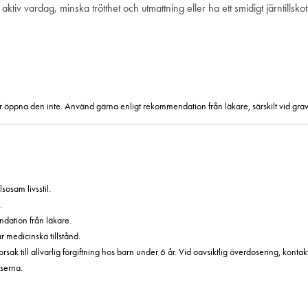
ktiv vardag, minska trötthet och utmattning eller ha ett smidigt järntillsk
ler öppna den inte. Använd gärna enligt rekommendation från läkare, särskilt vid grav
sosam livsstil.
.
dation från läkare.
 medicinska tillstånd.
ak till allvarlig förgiftning hos barn under 6 år. Vid oavsiktlig överdosering, konta
serna.