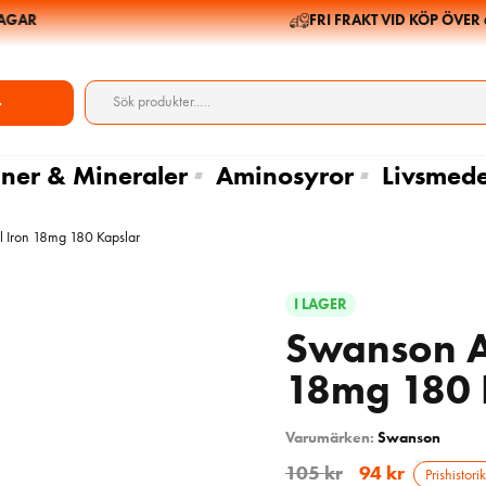
GAR
FRI FRAKT VID KÖP ÖVER 69
ner & Mineraler
Aminosyror
Livsmede
 Iron 18mg 180 Kapslar
I LAGER
Swanson Al
18mg 180 
Varumärken:
Swanson
105
kr
94
kr
Prishistori