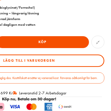
(bisglycinat/Ferrochel)
kning – långvarig lösning
rad järnform
el dagligen med vatten
KÖP
LÄGG TILL I VARUKORGEN
 dos. Kosttillskott ersätter ej varierad kost. Förvaras oåtkomligt för barn.
r 699 Kr
Leveranstid 2-7 Arbetsdagar
Köp nu, Betala om 30 dagar!