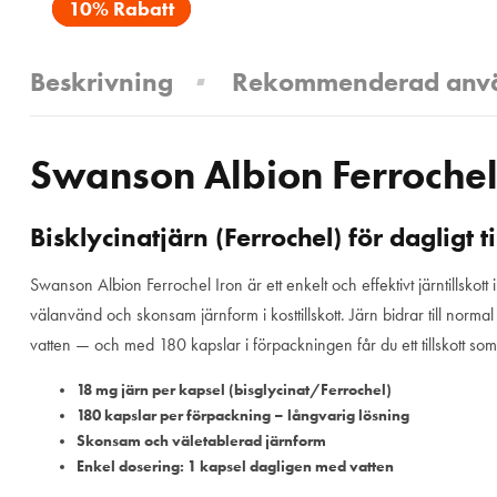
10% Rabatt
Beskrivning
Rekommenderad anv
Swanson Albion Ferrochel
Bisklycinatjärn (Ferrochel) för dagligt ti
Swanson Albion Ferrochel Iron är ett enkelt och effektivt järntillskott
välanvänd och skonsam järnform i kosttillskott. Järn bidrar till nor
vatten — och med 180 kapslar i förpackningen får du ett tillskott so
18 mg järn per kapsel (bisglycinat/Ferrochel)
180 kapslar per förpackning – långvarig lösning
Skonsam och väletablerad järnform
Enkel dosering: 1 kapsel dagligen med vatten