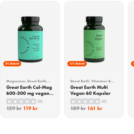
8% Rabatt
15% Rabatt
Magnesium
,
Great Earth
,
Great Earth
,
Vitaminer &
Kalcium
,
Multimineral
,
Mineraler
Great Earth Cal-Mag
Great Earth Multi
Vitaminer & Mineraler
600-300 mg vegan
Vegan 60 Kapslar
120 tabletter
(0)
(0)
129
kr
119
kr
189
kr
161
kr
KÖP
KÖP