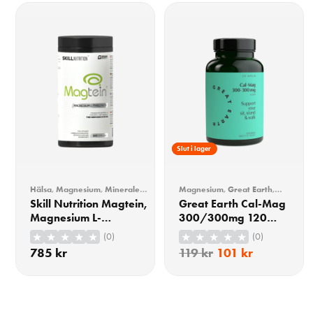
15% Rabatt
Slut i lager
Hälsa
,
Magnesium
,
Mineraler
,
Magnesium
,
Great Earth
,
Vitaminer & Mineraler
Kalcium
,
Mineraler
,
Vitaminer
Skill Nutrition Magtein,
Great Earth Cal-Mag
& Mineraler
Magnesium L-
300/300mg 120
Threonate 180 Kapslar
Kapslar
(0)
(0)
785
kr
119
kr
101
kr
KÖP
KÖP