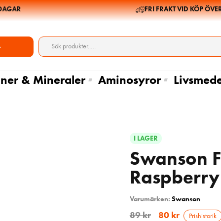
GAR
FRI FRAKT VID KÖP ÖVER 6
ner & Mineraler
Aminosyror
Livsmede
I LAGER
Swanson F
Raspberry
Varumärken:
Swanson
89
kr
80
kr
Prishistorik