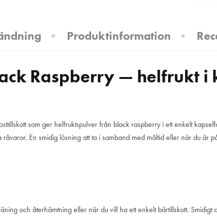
ändning
Produktinformation
Rec
ack Raspberry — helfrukt i
illskott som ger helfruktspulver från black raspberry i ett enkelt kapselfo
ska råvaror. En smidig lösning att ta i samband med måltid eller när du är p
ing och återhämtning eller när du vill ha ett enkelt bärtillskott. Smidigt a