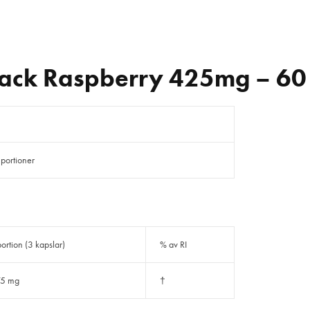
lack Raspberry 425mg – 60
 portioner
portion (3 kapslar)
% av RI
75 mg
†