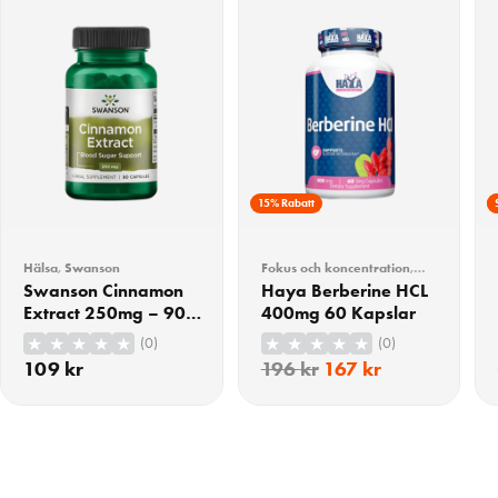
15% Rabatt
Hälsa
,
Swanson
Fokus och koncentration
,
Hälsa
Swanson Cinnamon
Haya Berberine HCL
Extract 250mg – 90
400mg 60 Kapslar
Kapslar
(0)
(0)
109
kr
196
kr
167
kr
KÖP
KÖP