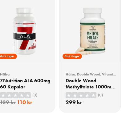
15% Rabatt
Slut i lager
Slut i lager
Hälsa
Hälsa
,
Double Wood
,
Vitamin
B
,
Vitaminer
,
Vitaminer &
7Nutrition ALA 600mg
Double Wood
Mineraler
60 Kapslar
Methylfolate 1000mcg
120 Kapslar
(0)
(0)
129
kr
110
kr
299
kr
KÖP
KÖP