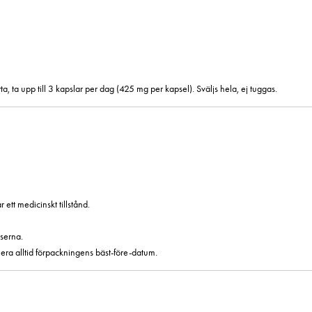
, ta upp till 3 kapslar per dag (425 mg per kapsel). Sväljs hela, ej tuggas.
tt medicinskt tillstånd.
serna.
era alltid förpackningens bäst-före-datum.