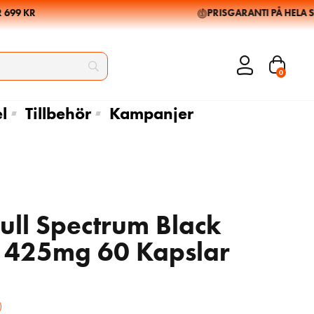
99 KR
PRISGARANTI PÅ HELA SOR
0
l
Tillbehör
Kampanjer
ull Spectrum Black
 425mg 60 Kapslar
76
85
kr
kr
84
95
kr
kr