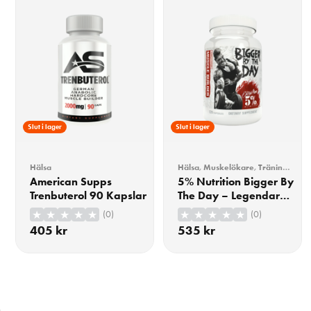
Slut i lager
Slut i lager
Hälsa
Hälsa
,
Muskelökare
,
Träning
,
Turkesteron/Ecdysteron
American Supps
5% Nutrition Bigger By
Trenbuterol 90 Kapslar
The Day – Legendary
Series – 120 caps
(0)
(0)
405
kr
535
kr
KÖP
KÖP