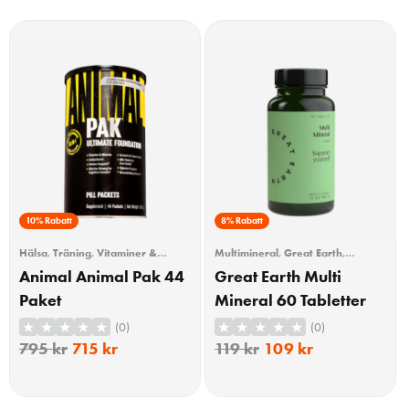
10% Rabatt
8% Rabatt
Hälsa
,
Träning
,
Vitaminer &
Multimineral
,
Great Earth
,
Mineraler
Vitaminer & Mineraler
Animal Animal Pak 44
Great Earth Multi
Paket
Mineral 60 Tabletter
(0)
(0)
795
kr
715
kr
119
kr
109
kr