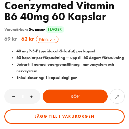
Coenzymated Vitamin
B6 40mg 60 Kapslar
Varumärken:
Swanson
I LAGER
69
kr
62
kr
Prishistorik
40 mg P-5-P (pyridoxal-5-fosfat) per kapsel
60 kapslar per förpackning — upp till 60 dagars förbrukning
Bidrar till normal energiomsättning, immunsystem och
nervsystem
Enkel dosering: 1 kapsel dagligen
KÖP
LÄGG TILL I VARUKORGEN