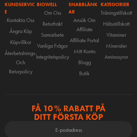
KUNDSERVIC
BIOWELL
SNABBLÄNK
KATEGORIER
E
AR
Om Oss
Träningstillskott
Kontakta Oss
Ansök Om
Returfrakt
Hälsotillskott
Affiliate
Ångra Köp
Samarbete
Vitaminer
Affiliate Portal
Köpvillkor
Vanliga Frågor
Mineraler
Mitt Konto
Återbetalnings-
Integritetspolicy
Aminosyror
Och
Blogg
Returpolicy
Butik
FÅ 10 % RABATT PÅ
DITT FÖRSTA KÖP