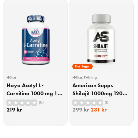
23% Rabatt
Slut i lager
Hälsa
Hälsa
,
Träning
Haya Acetyl L-
American Supps
Carnitine 1000 mg 100
Shilajit 1000mg 120
Kapslar
Kapslar
(0)
(0)
219
kr
299
kr
231
kr