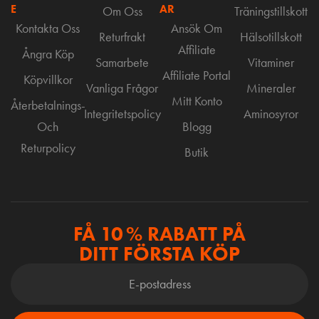
E
AR
Om Oss
Träningstillskott
Kontakta Oss
Ansök Om
Returfrakt
Hälsotillskott
Affiliate
Ångra Köp
Samarbete
Vitaminer
Affiliate Portal
Köpvillkor
Vanliga Frågor
Mineraler
Mitt Konto
Återbetalnings-
Integritetspolicy
Aminosyror
Och
Blogg
Returpolicy
Butik
FÅ 10 % RABATT PÅ
DITT FÖRSTA KÖP