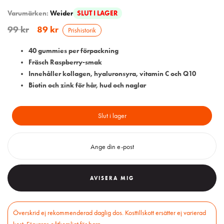
Varumärken:
Weider
SLUT I LAGER
99
kr
89
kr
Prishistorik
40 gummies per förpackning
Fräsch Raspberry-smak
Innehåller kollagen, hyaluronsyra, vitamin C och Q10
Biotin och zink för hår, hud och naglar
Slut i lager
AVISERA MIG