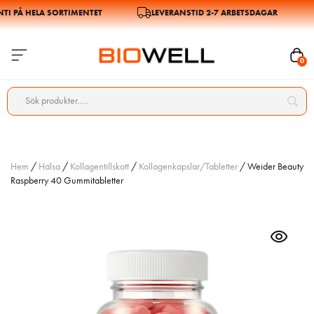
 PÅ HELA SORTIMENTET
LEVERANSTID 2-7 ARBETSDAGAR
0
Hem
/
Hälsa
/
Kollagentillskott
/
Kollagenkapslar/Tabletter
/ Weider Beauty
Raspberry 40 Gummitabletter