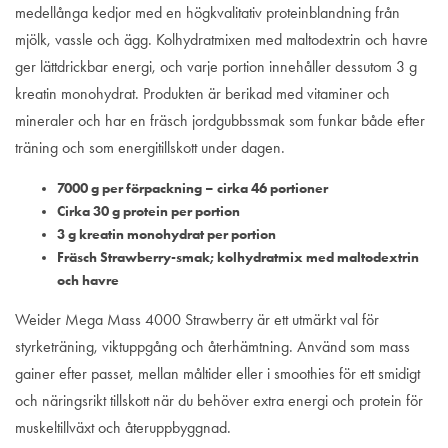
medellånga kedjor med en högkvalitativ proteinblandning från
mjölk, vassle och ägg. Kolhydratmixen med maltodextrin och havre
ger lättdrickbar energi, och varje portion innehåller dessutom 3 g
kreatin monohydrat. Produk­ten är berikad med vitaminer och
mineraler och har en fräsch jordgubbssmak som funkar både efter
träning och som energitillskott under dagen.
7000 g per förpackning – cirka 46 portioner
Cirka 30 g protein per portion
3 g kreatin monohydrat per portion
Fräsch Strawberry-smak; kolhydratmix med maltodextrin
och havre
Weider Mega Mass 4000 Strawberry är ett utmärkt val för
styrketräning, viktuppgång och återhämtning. Använd som mass
gainer efter passet, mellan måltider eller i smoothies för ett smidigt
och näringsrikt tillskott när du behöver extra energi och protein för
muskeltillväxt och återuppbyggnad.