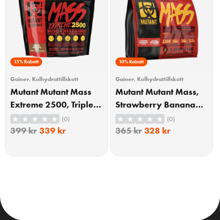
15% Rabatt
10% Rabatt
Gainer
,
Kolhydrattillskott
Gainer
,
Kolhydrattillskott
Mutant Mutant Mass
Mutant Mutant Mass,
Extreme 2500, Triple
Strawberry Banana
Chocolate 2720g
2270g
(0)
(0)
399
kr
339
kr
365
kr
328
kr
KÖP
KÖP