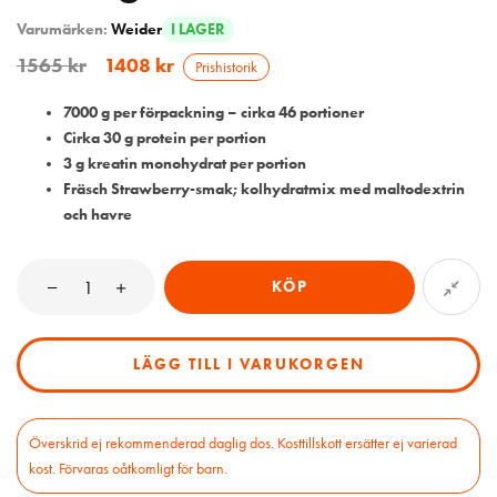
Varumärken:
Weider
I LAGER
1565
kr
1408
kr
Prishistorik
7000 g per förpackning – cirka 46 portioner
Cirka 30 g protein per portion
3 g kreatin monohydrat per portion
Fräsch Strawberry-smak; kolhydratmix med maltodextrin
och havre
KÖP
LÄGG TILL I VARUKORGEN
Överskrid ej rekommenderad daglig dos. Kosttillskott ersätter ej varierad
kost. Förvaras oåtkomligt för barn.